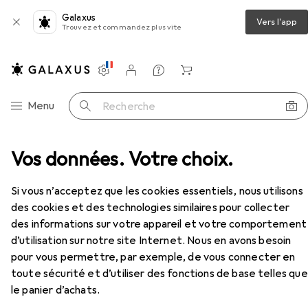
Galaxus
Vers l'app
Trouvez et commandez plus vite
Paramètres
Compte client
Listes de comparaison
Listes d'envies
Panier
Navigation par catégorie
Menu
Recherche
te
Vos données. Votre choix.
Hafi Garnitures de béquilles FlushLine 209/870
Accessoires
EUR
179,–
Si vous n’acceptez que les cookies essentiels, nous utilisons
Hafi
Garnitures de béquilles FlushLine
des cookies et des technologies similaires pour collecter
209/870
des informations sur votre appareil et votre comportement
Garniture de porte
d’utilisation sur notre site Internet. Nous en avons besoin
pour vous permettre, par exemple, de vous connecter en
toute sécurité et d’utiliser des fonctions de base telles que
Accessoires pour Hafi Garnitures
le panier d’achats.
de béquilles FlushLine 209/870