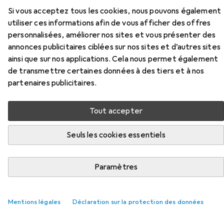
Si vous acceptez tous les cookies, nous pouvons également
Ici, vous trouverez des accessoires compatibles avec le
utiliser ces informations afin de vous afficher des offres
produit Hafi Garnitures de béquilles FlushLine 209/870 de
personnalisées, améliorer nos sites et vous présenter des
la catégorie Patin pour meubles + buttoir.
annonces publicitaires ciblées sur nos sites et d’autres sites
ainsi que sur nos applications. Cela nous permet également
Pertinence
de transmettre certaines données à des tiers et à nos
Liste des produits
partenaires publicitaires.
Tout accepter
REMISE QUANTITATIVE
Seuls les cookies essentiels
Patin pour meubles + buttoir
EUR
EUR
6,60
à partir de 4 pièces
1,66
/
1pcs
Scotch
Tampon de protection
Paramètres
Coussinet de protection, 4 pcs
45
Mentions légales
Déclaration sur la protection des données