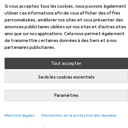
de connexion pour serrure
Si vous acceptez tous les cookies, nous pouvons également
interchangeable 59120 avec
utiliser ces informations afin de vous afficher des offres
personnalisées, améliorer nos sites et vous présenter des
bascule
annonces publicitaires ciblées sur nos sites et d’autres sites
ainsi que sur nos applications. Cela nous permet également
Ici, vous trouverez des accessoires compatibles avec le
de transmettre certaines données à des tiers et à nos
produit Glutz Goupilles de connexion pour serrure
partenaires publicitaires.
interchangeable 59120 avec bascule de la catégorie Patin
pour meubles + buttoir.
Tout accepter
Pertinence
Seuls les cookies essentiels
Liste des produits
Paramètres
REMISE QUANTITATIVE
Patin pour meubles + buttoir
Mentions légales
Déclaration sur la protection des données
EUR
EUR
6,60
à partir de 4 pièces
1,66
/
1pcs
Scotch
Tampon de protection