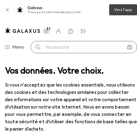
Galaxus
Vers l'app
Trouvez et commandez plus vite
Paramètres
Compte client
Listes de comparaison
Listes d'envies
Panier
Navigation par catégorie
Menu
Recherche
xion pour serrure interchangeable 59120 avec bascule
Vos données. Votre choix.
Accessoires
EUR
34,90
Si vous n’acceptez que les cookies essentiels, nous utilisons
Glutz
Goupilles de connexion pour
des cookies et des technologies similaires pour collecter
serrure interchangeable 59120 avec
des informations sur votre appareil et votre comportement
bascule
Garniture de porte
d’utilisation sur notre site Internet. Nous en avons besoin
pour vous permettre, par exemple, de vous connecter en
toute sécurité et d’utiliser des fonctions de base telles que
Accessoires pour Glutz Goupilles
le panier d’achats.