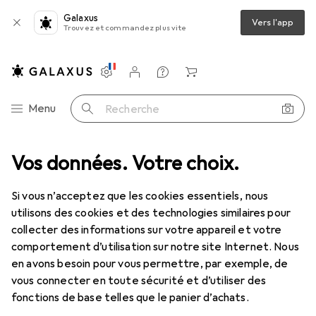
Galaxus
Vers l'app
Trouvez et commandez plus vite
Paramètres
Compte client
Listes de comparaison
Listes d'envies
Panier
Navigation par catégorie
Menu
Recherche
Peinture loisirs créatifs
Vos données. Votre choix.
Faber-Castell Aquarelle
Accessoires
Si vous n’acceptez que les cookies essentiels, nous
EUR
30,68
utilisons des cookies et des technologies similaires pour
Faber-Castell
Aquarelle
collecter des informations sur votre appareil et votre
comportement d’utilisation sur notre site Internet. Nous
en avons besoin pour vous permettre, par exemple, de
vous connecter en toute sécurité et d’utiliser des
fonctions de base telles que le panier d’achats.
Accessoires pour Faber-Castell