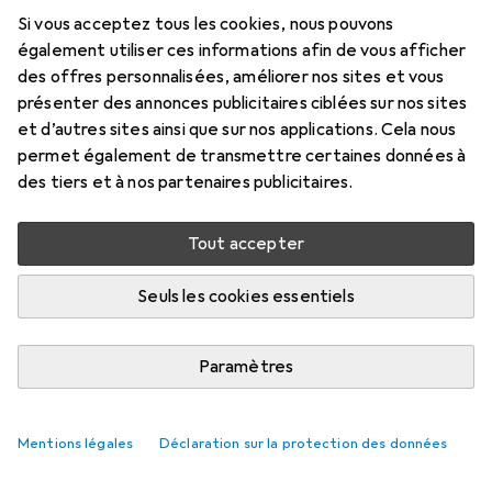
Aquarelle
Si vous acceptez tous les cookies, nous pouvons
également utiliser ces informations afin de vous afficher
Ici, vous trouverez des accessoires compatibles avec le
des offres personnalisées, améliorer nos sites et vous
produit Faber-Castell Aquarelle.
présenter des annonces publicitaires ciblées sur nos sites
et d’autres sites ainsi que sur nos applications. Cela nous
Pertinence
permet également de transmettre certaines données à
Liste des produits
des tiers et à nos partenaires publicitaires.
Aucun produit trouvé
Tout accepter
Seuls les cookies essentiels
Paramètres
Mentions légales
Déclaration sur la protection des données