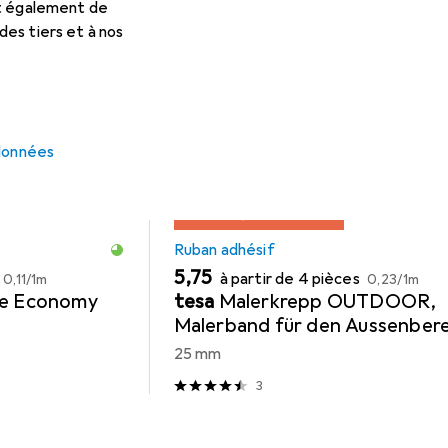
et également de
ésif
Matériaux De Protection
Accessoires De Peintur
es tiers et à nos
 données
REMISE QUANTITATIVE
Ruban adhésif
EUR
EUR
EUR
5,75
à partir de 4 pièces
0,11
/
1m
0,23
/
1m
re Economy
tesa
Malerkrepp OUTDOOR,
Malerband für den Aussenbere
25 mm
3