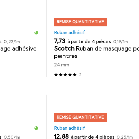
REMISE QUANTITATIVE
Ruban adhésif
EUR
EUR
EUR
7,73
s
à partir de 4 pièces
0,22
/
1m
0,19
/
1m
age adhésive
Scotch
Ruban de masquage p
peintres
24 mm
2
REMISE QUANTITATIVE
Ruban adhésif
EUR
EUR
EUR
12,88
s
à partir de 4 pièces
0,50
/
1m
0,25
/
1m