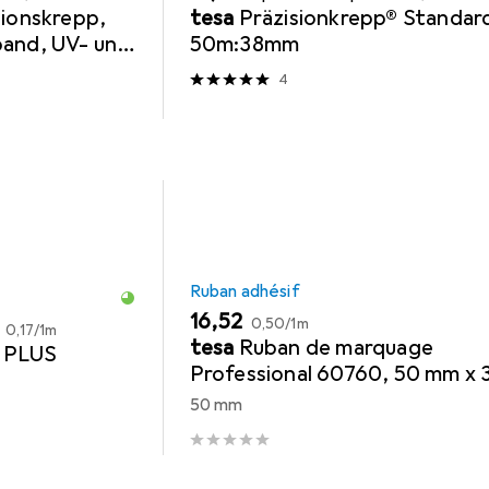
sionskrepp,
tesa
Präzisionkrepp® Standar
band, UV- und
50m:38mm
5mm x 25m
4
Ruban adhésif
EUR
EUR
16,52
EUR
0,50
/
1m
0,17
/
1m
tesa
Ruban de marquage
® PLUS
Professional 60760, 50 mm x 
blanc
50 mm