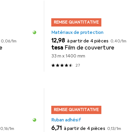
REMISE QUANTITATIVE
Matériaux de protection
EUR
EUR
EUR
12,98
à partir de 4 pièces
0,06
/
1m
0,40
/
1m
e
tesa
Film de couverture
33 m x 1400 mm
27
REMISE QUANTITATIVE
Ruban adhésif
EUR
EUR
EUR
6,71
à partir de 4 pièces
0,16
/
1m
0,13
/
1m