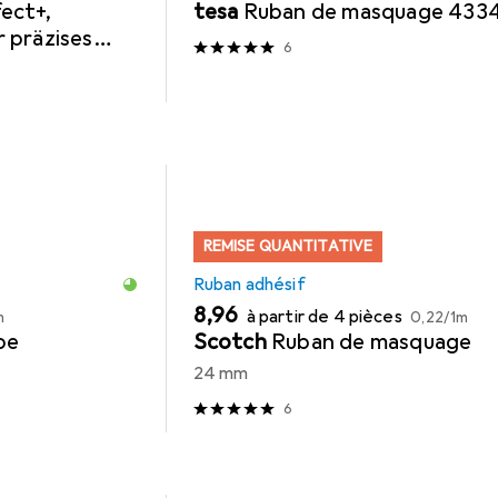
ect+,
tesa
Ruban de masquage 433
 präzises
6
reich
REMISE QUANTITATIVE
Ruban adhésif
EUR
EUR
8,96
à partir de 4 pièces
m
0,22
/
1m
pe
Scotch
Ruban de masquage
24 mm
6