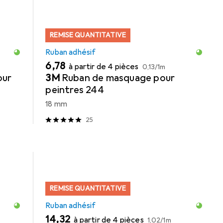
REMISE QUANTITATIVE
Ruban adhésif
EUR
EUR
6,78
à partir de 4 pièces
0,13
/
1m
our
3M
Ruban de masquage pour
peintres 244
18 mm
25
REMISE QUANTITATIVE
Ruban adhésif
EUR
EUR
14,32
à partir de 4 pièces
1,02
/
1m