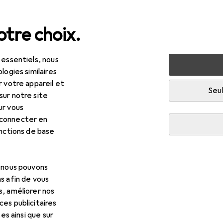
tre choix.
 essentiels, nous
ruire + rénover
Couleurs
Produits pour peintres
Roul
logies similaires
r votre appareil et
R
,90
Seul
sur notre site
uleau Coatstar 12 cm
ur vous
m
 connecter en
onctions de base
 pour Rouleau Coatstar 12 c
, nous pouvons
s afin de vous
cessoires compatibles avec le produit Rouleau Coatstar 12 cm 
s, améliorer nos
es publicitaires
tes ainsi que sur