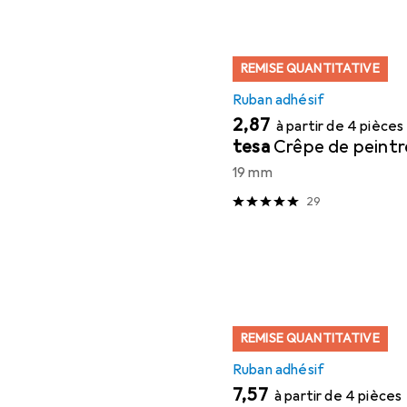
REMISE QUANTITATIVE
Ruban adhésif
EUR
2,87
à partir de 4 pièces
tesa
Crêpe de peintr
19 mm
29
REMISE QUANTITATIVE
Ruban adhésif
EUR
7,57
à partir de 4 pièces