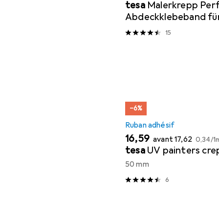
tesa
Malerkrepp Perf
Abdeckklebeband für
Abkleben im Innenbe
15
−6%
Ruban adhésif
EUR
EUR
EUR
16,59
avant
17,62
0,34
/
1
tesa
UV painters cre
50 mm
6