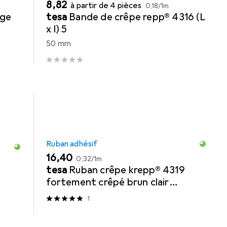
EUR
EUR
8,82
à partir de 4 pièces
0,18
/
1m
age
tesa
Bande de crêpe repp® 4316 (L
x l) 5
50 mm
Ruban adhésif
EUR
EUR
16,40
0,32
/
1m
tesa
Ruban crêpe krepp® 4319
fortement crêpé brun clair
Longueur 50 m Largeur 30 mm
1