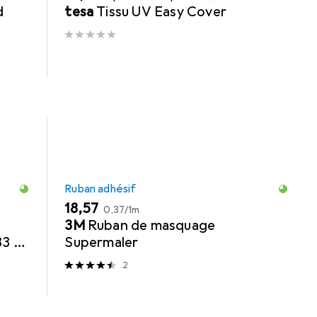
d
tesa
Tissu UV Easy Cover
Ruban adhésif
EUR
EUR
18,57
0,37
/
1m
3M
Ruban de masquage
33 m,
Supermaler
2