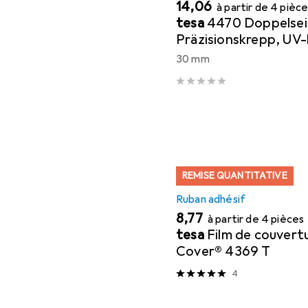
EUR
14,06
à partir de 4 pièc
tesa
4470 Doppelsei
Präzisionskrepp, UV
Washi-Papier, 50 m 
30 mm
REMISE QUANTITATIVE
Ruban adhésif
EUR
8,77
à partir de 4 pièces
tesa
Film de couvert
Cover® 4369 T
4