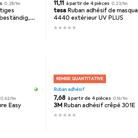
EUR
EUR
EUR
11,11
es
à partir de 4 pièces
0,28
/
1m
0,23
/
1m
tiges
tesa
Ruban adhésif de masqu
-beständig,
4440 extérieur UV PLUS
x 30 mm
REMISE QUANTITATIVE
Ruban adhésif
EUR
EUR
EUR
7,68
à partir de 4 pièces
0,62
/
1m
0,16
/
1m
ure Easy
3M
Ruban adhésif crêpé 301E