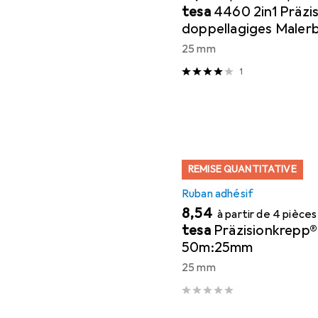
tesa
4460 2in1 Präzi
doppellagiges Maler
wetterbeständig, 2
25 mm
1
REMISE QUANTITATIVE
Ruban adhésif
EUR
8,54
à partir de 4 pièces
tesa
Präzisionkrepp
50m:25mm
25 mm