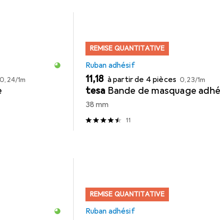
REMISE QUANTITATIVE
Ruban adhésif
EUR
EUR
EUR
11,18
à partir de 4 pièces
0,24
/
1m
0,23
/
1m
e
tesa
Bande de masquage adhé
38 mm
11
REMISE QUANTITATIVE
Ruban adhésif