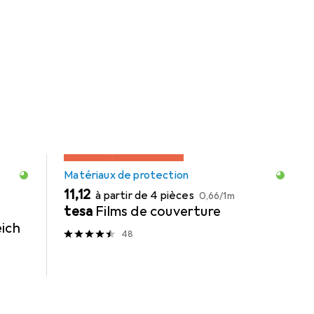
e
REMISE QUANTITATIVE
Matériaux de protection
EUR
EUR
11,12
à partir de 4 pièces
0,66
/
1m
tesa
Films de couverture
ich
48