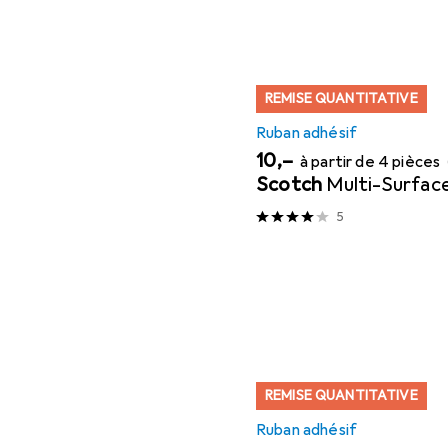
REMISE QUANTITATIVE
Ruban adhésif
EUR
10,–
à partir de 4 pièces
Scotch
Multi-Surfac
5
REMISE QUANTITATIVE
Ruban adhésif