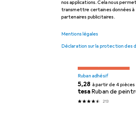
nos applications. Cela nous perm
Populaire
Ruban Adh
Pinceau
transmettre certaines données à d
partenaires publicitaires.
Pistolet à peinture
Trier par
:
Pertinence
Rouleau à peinture
Mentions légales
Liste des produits
Ruban adhésif
Déclaration sur la protection des
REMISE QUANTITATIVE
Ruban adhésif
EUR
5,28
à partir de 4 pièces
tesa
Ruban de peint
213