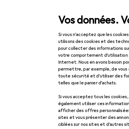
Recherche
Vos données. Vo
Si vous n’acceptez que les cookies
Navigation par catégorie
Tout l'assortiment
Bricolage + jardin
Const
Tout l'assortiment
utilisons des cookies et des techno
pour collecter des informations su
EU
27
Bricolage + jardin
votre comportement d’utilisation 
Ro
Internet. Nous en avons besoin po
Construire + rénover
6 c
permettre, par exemple, de vous
toute sécurité et d’utiliser des f
Couleurs
telles que le panier d’achats.
Produits pour peintres
Accessoires
Si vous acceptez tous les cookies
Accessoires de
également utiliser ces information
peinture
Ici, vous trouverez des ac
afficher des offres personnalisée
Accessoires de peinture.
sites et vous présenter des annonc
Matériaux de
ciblées sur nos sites et d’autres si
protection