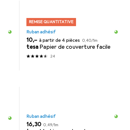
REMISE QUANTITATIVE
Ruban adhésif
EUR
EUR
10,–
à partir de 4 pièces
0,40
/
1m
tesa
Papier de couverture facile
24
Ruban adhésif
EUR
EUR
16,30
0,49
/
1m