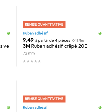
REMISE QUANTITATIVE
Ruban adhésif
EUR
EUR
9,49
à partir de 4 pièces
0,19
/
1m
sive
3M
Ruban adhésif crêpé 20E
72 mm
REMISE QUANTITATIVE
Ruban adhésif