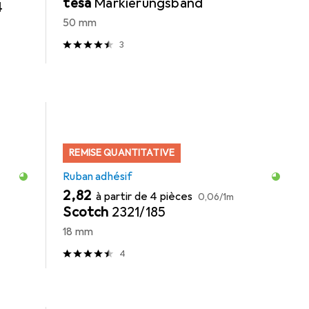
tesa
Markierungsband
4
50 mm
3
REMISE QUANTITATIVE
Ruban adhésif
EUR
EUR
2,82
à partir de 4 pièces
0,06
/
1m
Scotch
2321/185
18 mm
4