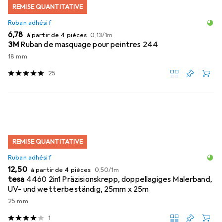
REMISE QUANTITATIVE
Ruban adhésif
EUR
EUR
6,78
à partir de 4 pièces
0,13
/
1m
3M
Ruban de masquage pour peintres 244
18 mm
25
REMISE QUANTITATIVE
Ruban adhésif
EUR
EUR
12,50
à partir de 4 pièces
0,50
/
1m
tesa
4460 2in1 Präzisionskrepp, doppellagiges Malerband,
UV- und wetterbeständig, 25mm x 25m
25 mm
1