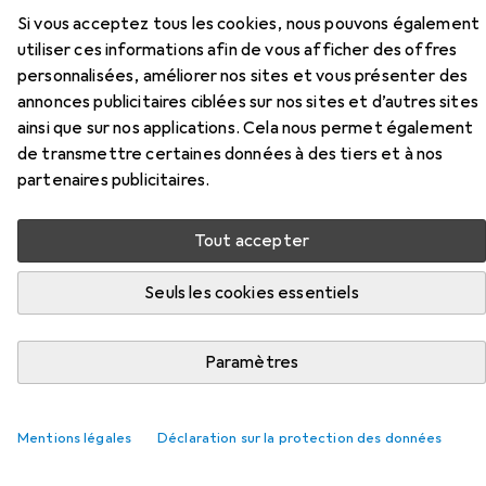
Si vous acceptez tous les cookies, nous pouvons également
Ici, vous trouverez des accessoires compatibles avec le
utiliser ces informations afin de vous afficher des offres
produit Farbwalze für grobe Untergründe des catégories
personnalisées, améliorer nos sites et vous présenter des
Ruban adhésif, Matériaux de protection et Accessoires
annonces publicitaires ciblées sur nos sites et d’autres sites
de peinture.
ainsi que sur nos applications. Cela nous permet également
de transmettre certaines données à des tiers et à nos
partenaires publicitaires.
Populaire
Ruban Adhésif
Matériaux De Protection
Ac
Tout accepter
Pertinence
Liste des produits
Seuls les cookies essentiels
Paramètres
REMISE QUANTITATIVE
Ruban adhésif
EUR
EUR
5,28
à partir de 4 pièces
0,11
/
1m
Mentions légales
Déclaration sur la protection des données
tesa
Ruban de peintre Economy