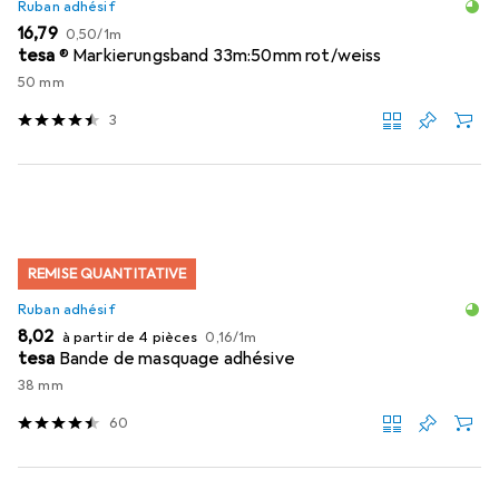
Ruban adhésif
EUR
EUR
16,79
0,50
/
1m
tesa
® Markierungsband 33m:50mm rot/weiss
50 mm
3
REMISE QUANTITATIVE
Ruban adhésif
EUR
EUR
8,02
à partir de 4 pièces
0,16
/
1m
tesa
Bande de masquage adhésive
38 mm
60