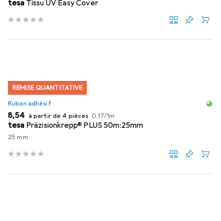
tesa
Tissu UV Easy Cover
REMISE QUANTITATIVE
Ruban adhésif
EUR
EUR
8,54
à partir de 4 pièces
0,17
/
1m
tesa
Präzisionkrepp® PLUS 50m:25mm
25 mm