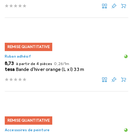
REMISE QUANTITATIVE
Ruban adhésif
EUR
EUR
8,73
à partir de 4 pièces
0,26
/
1m
tesa
Bande d'hiver orange (L x l) 33 m
REMISE QUANTITATIVE
Accessoires de peinture