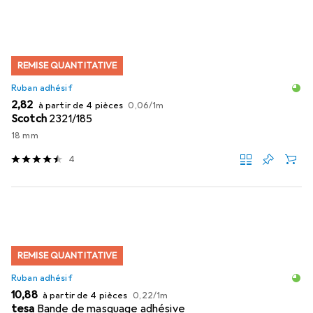
REMISE QUANTITATIVE
Ruban adhésif
EUR
EUR
2,82
à partir de 4 pièces
0,06
/
1m
Scotch
2321/185
18 mm
4
REMISE QUANTITATIVE
Ruban adhésif
EUR
EUR
10,88
à partir de 4 pièces
0,22
/
1m
tesa
Bande de masquage adhésive