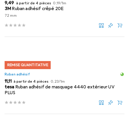
EUR
EUR
9,49
à partir de 4 pièces
0,19
/
1m
3M
Ruban adhésif crêpé 20E
72 mm
REMISE QUANTITATIVE
Ruban adhésif
EUR
EUR
11,11
à partir de 4 pièces
0,23
/
1m
tesa
Ruban adhésif de masquage 4440 extérieur UV
PLUS