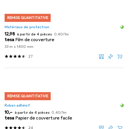
REMISE QUANTITATIVE
Matériaux de protection
EUR
EUR
12,98
à partir de 4 pièces
0,40
/
1m
tesa
Film de couverture
33 m x 1400 mm
27
REMISE QUANTITATIVE
Ruban adhésif
EUR
EUR
10,–
à partir de 4 pièces
0,40
/
1m
tesa
Papier de couverture facile
24