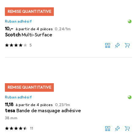
REMISE QUANTITATIVE
Ruban adhésif
EUR
EUR
10,–
à partir de 4 pièces
0,24
/
1m
Scotch
Multi-Surface
5
REMISE QUANTITATIVE
Ruban adhésif
EUR
EUR
11,18
à partir de 4 pièces
0,23
/
1m
tesa
Bande de masquage adhésive
38 mm
11