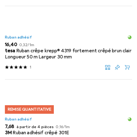
Ruban adhésif
EUR
EUR
16,40
0,32
/
1m
tesa
Ruban crêpe krepp® 4319 fortement crêpé brun clair
Longueur 50 m Largeur 30 mm
1
REMISE QUANTITATIVE
Ruban adhésif
EUR
EUR
7,68
à partir de 4 pièces
0,16
/
1m
3M
Ruban adhésif crêpé 301E