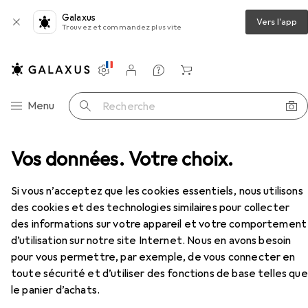
Galaxus
Vers l'app
Trouvez et commandez plus vite
Paramètres
Compte client
Listes de comparaison
Listes d'envies
Panier
Navigation par catégorie
Menu
Recherche
leau à peinture
Vos données. Votre choix.
Farbwalze für grobe Untergründe
Accessoires
EUR
60,90
Si vous n’acceptez que les cookies essentiels, nous utilisons
Farbwalze für grobe Untergründe
des cookies et des technologies similaires pour collecter
11 cm
des informations sur votre appareil et votre comportement
d’utilisation sur notre site Internet. Nous en avons besoin
pour vous permettre, par exemple, de vous connecter en
Accessoires pour Farbwalze für
toute sécurité et d’utiliser des fonctions de base telles que
grobe Untergründe
le panier d’achats.