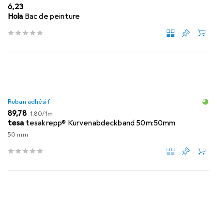
EUR
6,23
Hola
Bac de peinture
Ruban adhésif
EUR
EUR
89,78
1,80
/
1m
tesa
tesakrepp® Kurvenabdeckband 50m:50mm
50 mm