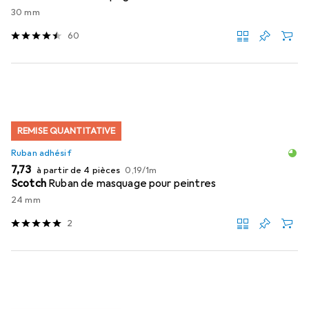
30 mm
60
REMISE QUANTITATIVE
Ruban adhésif
EUR
EUR
7,73
à partir de 4 pièces
0,19
/
1m
Scotch
Ruban de masquage pour peintres
24 mm
2