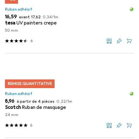
Ruban adhésif
EUR
EUR
EUR
16,59
avant
17,62
0,34
/
1m
tesa
UV painters crepe
50 mm
6
REMISE QUANTITATIVE
Ruban adhésif
EUR
EUR
8,96
à partir de 4 pièces
0,22
/
1m
Scotch
Ruban de masquage
24 mm
6