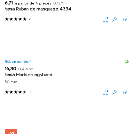
EUR
EUR
6,71
à partir de 4 pièces
0,13
/
1m
tesa
Ruban de masquage 4334
6
Ruban adhésif
EUR
EUR
16,30
0,49
/
1m
tesa
Markierungsband
50 mm
3
−6%