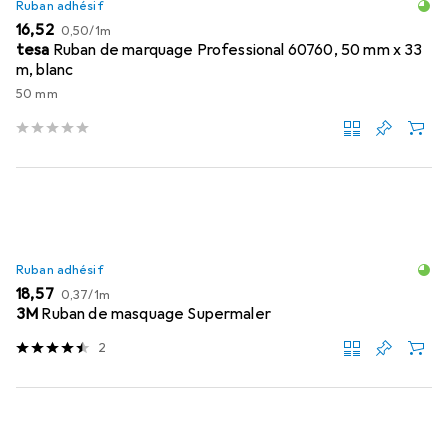
Ruban adhésif
EUR
EUR
16,52
0,50
/
1m
tesa
Ruban de marquage Professional 60760, 50 mm x 33
m, blanc
50 mm
Ruban adhésif
EUR
EUR
18,57
0,37
/
1m
3M
Ruban de masquage Supermaler
2