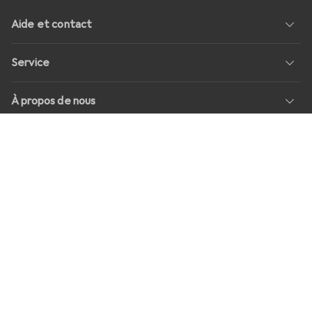
Aide et contact
Service
À propos de nous
Retours
Médias sociaux
Offres d'emploi
Prix
Tous les prix sont en EUR, TVA comprise, plus
frais d'expédition
pour les commandes inférieures à
39,–
Shop Version