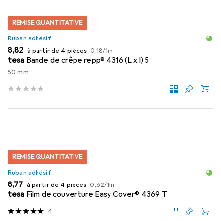
REMISE QUANTITATIVE
Ruban adhésif
EUR
EUR
8,82
à partir de 4 pièces
0,18
/
1m
tesa
Bande de crêpe repp® 4316 (L x l) 5
50 mm
REMISE QUANTITATIVE
Ruban adhésif
EUR
EUR
8,77
à partir de 4 pièces
0,62
/
1m
tesa
Film de couverture Easy Cover® 4369 T
4