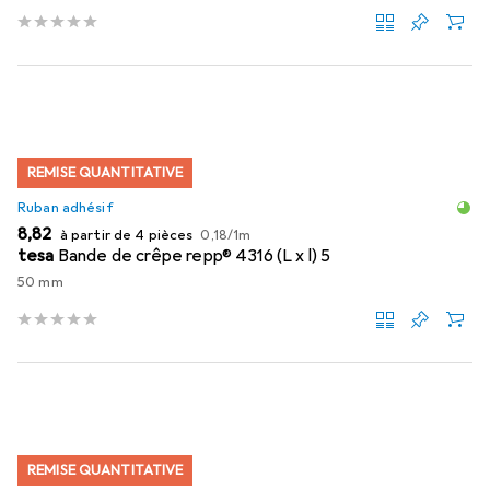
REMISE QUANTITATIVE
Ruban adhésif
EUR
EUR
8,82
à partir de 4 pièces
0,18
/
1m
tesa
Bande de crêpe repp® 4316 (L x l) 5
50 mm
REMISE QUANTITATIVE