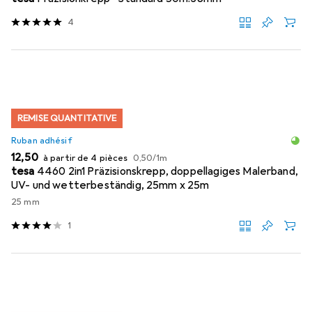
4
REMISE QUANTITATIVE
Ruban adhésif
EUR
EUR
12,50
à partir de 4 pièces
0,50
/
1m
tesa
4460 2in1 Präzisionskrepp, doppellagiges Malerband,
UV- und wetterbeständig, 25mm x 25m
25 mm
1