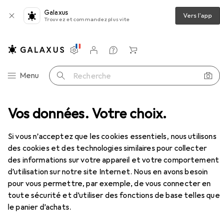
Galaxus
Vers l'app
Trouvez et commandez plus vite
Paramètres
Compte client
Listes de comparaison
Listes d'envies
Panier
Navigation par catégorie
Menu
Recherche
 à peinture
Vos données. Votre choix.
Farbwalze 25cm für glatte Untergrün
Accessoires
EUR
45,90
Si vous n’acceptez que les cookies essentiels, nous utilisons
Farbwalze 25cm für glatte Untergrün
des cookies et des technologies similaires pour collecter
9 cm
des informations sur votre appareil et votre comportement
d’utilisation sur notre site Internet. Nous en avons besoin
pour vous permettre, par exemple, de vous connecter en
Accessoires pour Farbwalze
toute sécurité et d’utiliser des fonctions de base telles que
25cm für glatte Untergrün
le panier d’achats.