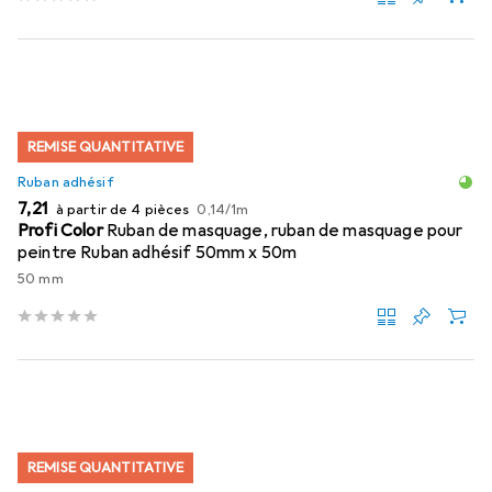
REMISE QUANTITATIVE
Ruban adhésif
EUR
EUR
7,21
à partir de 4 pièces
0,14
/
1m
Profi Color
Ruban de masquage, ruban de masquage pour
peintre Ruban adhésif 50mm x 50m
50 mm
REMISE QUANTITATIVE