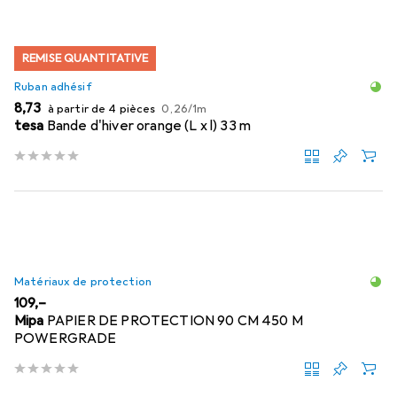
REMISE QUANTITATIVE
Ruban adhésif
EUR
EUR
8,73
à partir de 4 pièces
0,26
/
1m
tesa
Bande d'hiver orange (L x l) 33 m
Matériaux de protection
EUR
109,–
Mipa
PAPIER DE PROTECTION 90 CM 450 M
POWERGRADE