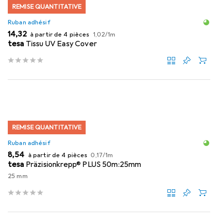
REMISE QUANTITATIVE
Ruban adhésif
EUR
EUR
14,32
à partir de 4 pièces
1,02
/
1m
tesa
Tissu UV Easy Cover
REMISE QUANTITATIVE
Ruban adhésif
EUR
EUR
8,54
à partir de 4 pièces
0,17
/
1m
tesa
Präzisionkrepp® PLUS 50m:25mm
25 mm