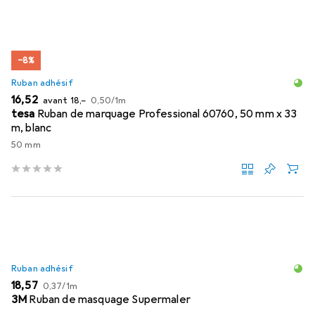
−8%
Ruban adhésif
EUR
EUR
EUR
16,52
avant
18,–
0,50
/
1m
tesa
Ruban de marquage Professional 60760, 50 mm x 33
m, blanc
50 mm
Ruban adhésif
EUR
EUR
18,57
0,37
/
1m
3M
Ruban de masquage Supermaler