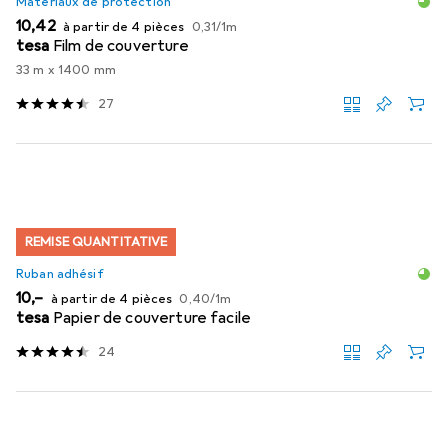
Matériaux de protection
EUR
EUR
10,42
à partir de 4 pièces
0,31
/
1m
tesa
Film de couverture
33 m x 1400 mm
27
REMISE QUANTITATIVE
Ruban adhésif
EUR
EUR
10,–
à partir de 4 pièces
0,40
/
1m
tesa
Papier de couverture facile
24