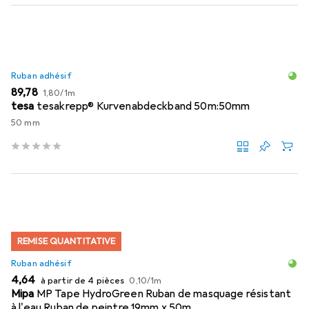
Ruban adhésif
EUR
EUR
89,78
1,80
/
1m
tesa
tesakrepp® Kurvenabdeckband 50m:50mm
50 mm
REMISE QUANTITATIVE
Ruban adhésif
EUR
EUR
4,64
à partir de 4 pièces
0,10
/
1m
Mipa
MP Tape HydroGreen Ruban de masquage résistant
à l'eau Ruban de peintre 19mm x 50m