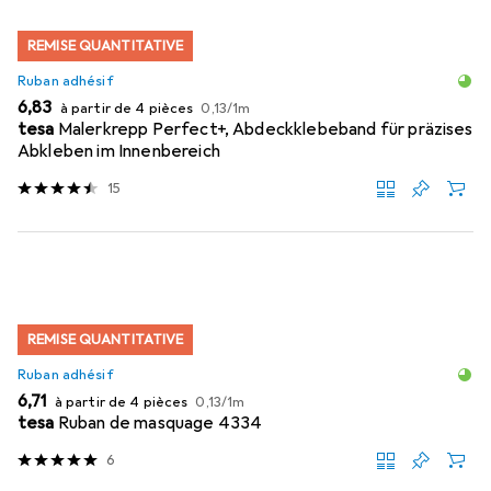
REMISE QUANTITATIVE
Ruban adhésif
EUR
EUR
6,83
à partir de 4 pièces
0,13
/
1m
tesa
Malerkrepp Perfect+, Abdeckklebeband für präzises
Abkleben im Innenbereich
15
REMISE QUANTITATIVE
Ruban adhésif
EUR
EUR
6,71
à partir de 4 pièces
0,13
/
1m
tesa
Ruban de masquage 4334
6