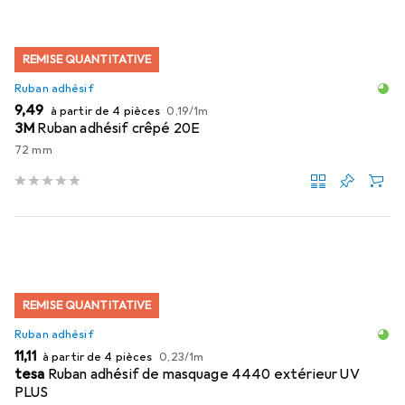
REMISE QUANTITATIVE
Ruban adhésif
EUR
EUR
9,49
à partir de 4 pièces
0,19
/
1m
3M
Ruban adhésif crêpé 20E
72 mm
REMISE QUANTITATIVE
Ruban adhésif
EUR
EUR
11,11
à partir de 4 pièces
0,23
/
1m
tesa
Ruban adhésif de masquage 4440 extérieur UV
PLUS