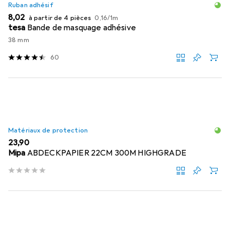
Ruban adhésif
EUR
EUR
8,02
à partir de 4 pièces
0,16
/
1m
tesa
Bande de masquage adhésive
38 mm
60
Matériaux de protection
EUR
23,90
Mipa
ABDECKPAPIER 22CM 300M HIGHGRADE