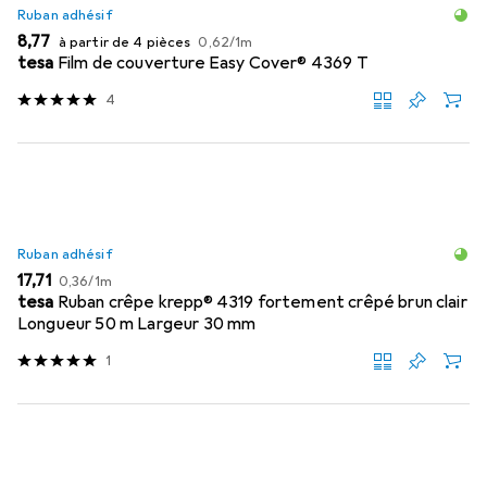
Ruban adhésif
EUR
EUR
8,77
à partir de 4 pièces
0,62
/
1m
tesa
Film de couverture Easy Cover® 4369 T
4
Ruban adhésif
EUR
EUR
17,71
0,36
/
1m
tesa
Ruban crêpe krepp® 4319 fortement crêpé brun clair
Longueur 50 m Largeur 30 mm
1