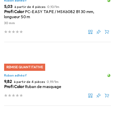
Ruban adhésif
EUR
EUR
5,03
à partir de 4 pièces
0,10
/
1m
Profi Color
PC-EASY TAPE / MSK6082 B1 30 mm,
longueur 50 m
30 mm
REMISE QUANTITATIVE
Ruban adhésif
EUR
EUR
9,82
à partir de 4 pièces
0,19
/
1m
Profi Color
Ruban de masquage