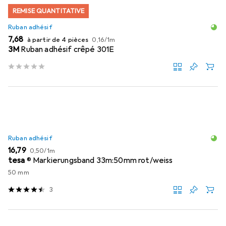
REMISE QUANTITATIVE
Ruban adhésif
EUR
EUR
7,68
à partir de 4 pièces
0,16
/
1m
3M
Ruban adhésif crêpé 301E
Ruban adhésif
EUR
EUR
16,79
0,50
/
1m
tesa
® Markierungsband 33m:50mm rot/weiss
50 mm
3