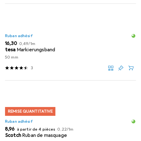
Ruban adhésif
EUR
EUR
16,30
0,49
/
1m
tesa
Markierungsband
50 mm
3
REMISE QUANTITATIVE
Ruban adhésif
EUR
EUR
8,96
à partir de 4 pièces
0,22
/
1m
Scotch
Ruban de masquage