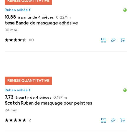
REMISE QUANTITATIVE
Ruban adhésif
EUR
EUR
10,88
à partir de 4 pièces
0,22
/
1m
tesa
Bande de masquage adhésive
30 mm
60
REMISE QUANTITATIVE
Ruban adhésif
EUR
EUR
7,73
à partir de 4 pièces
0,19
/
1m
Scotch
Ruban de masquage pour peintres
24 mm
2