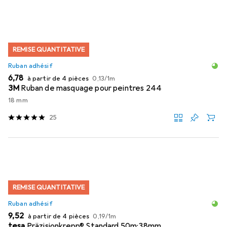
REMISE QUANTITATIVE
Ruban adhésif
EUR
EUR
6,78
à partir de 4 pièces
0,13
/
1m
3M
Ruban de masquage pour peintres 244
18 mm
25
REMISE QUANTITATIVE
Ruban adhésif
EUR
EUR
9,52
à partir de 4 pièces
0,19
/
1m
tesa
Präzisionkrepp® Standard 50m:38mm