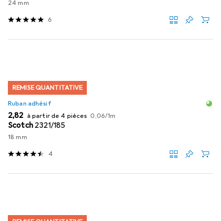
24 mm
6
REMISE QUANTITATIVE
Ruban adhésif
EUR
EUR
2,82
à partir de 4 pièces
0,06
/
1m
Scotch
2321/185
18 mm
4