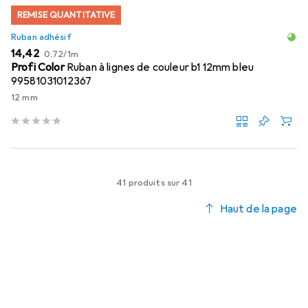
REMISE QUANTITATIVE
Ruban adhésif
EUR
EUR
14,42
0,72
/
1m
Profi Color
Ruban à lignes de couleur b1 12mm bleu
99581031012367
12 mm
41 produits sur 41
Haut de la page