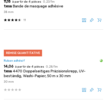
EUR
EUR
11,18
à partir de 4 pièces
0,23
/
1m
tesa
Bande de masquage adhésive
38 mm
11
REMISE QUANTITATIVE
Ruban adhésif
EUR
EUR
14,06
à partir de 4 pièces
0,28
/
1m
tesa
4470 Doppelseitiges Präzisionskrepp, UV-
beständig, Washi-Papier, 50 m x 30 mm
30 mm