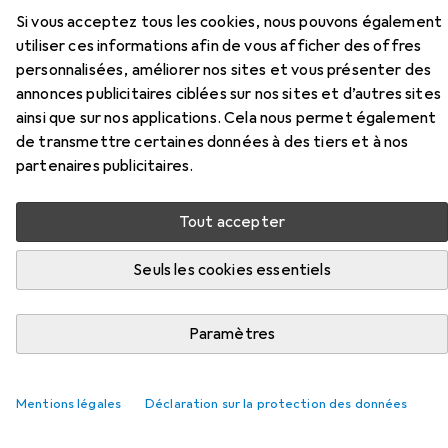
Si vous acceptez tous les cookies, nous pouvons également
Ici, vous trouverez des accessoires compatibles avec le
utiliser ces informations afin de vous afficher des offres
produit Farbwalze 25cm für glatte Untergrün des
personnalisées, améliorer nos sites et vous présenter des
catégories Matériaux de protection, Ruban adhésif et
annonces publicitaires ciblées sur nos sites et d’autres sites
Accessoires de peinture.
ainsi que sur nos applications. Cela nous permet également
de transmettre certaines données à des tiers et à nos
partenaires publicitaires.
Populaire
Matériaux De Protection
Ruban Adhésif
Ac
Tout accepter
Pertinence
Liste des produits
Seuls les cookies essentiels
Paramètres
REMISE QUANTITATIVE
Matériaux de protection
EUR
EUR
11,12
à partir de 4 pièces
0,66
/
1m
Mentions légales
Déclaration sur la protection des données
tesa
Films de couverture