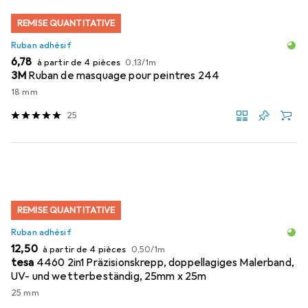
REMISE QUANTITATIVE
Ruban adhésif
EUR
EUR
6,78
à partir de 4 pièces
0,13
/
1m
3M
Ruban de masquage pour peintres 244
18 mm
25
REMISE QUANTITATIVE
Ruban adhésif
EUR
EUR
12,50
à partir de 4 pièces
0,50
/
1m
tesa
4460 2in1 Präzisionskrepp, doppellagiges Malerband,
UV- und wetterbeständig, 25mm x 25m
25 mm