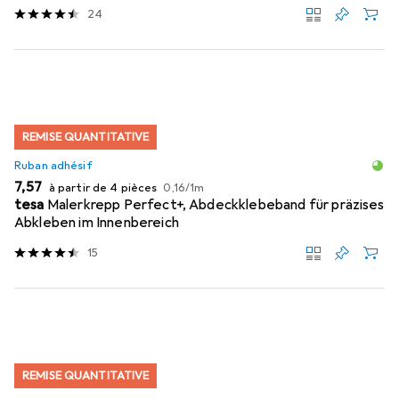
24
REMISE QUANTITATIVE
Ruban adhésif
EUR
EUR
7,57
à partir de 4 pièces
0,16
/
1m
tesa
Malerkrepp Perfect+, Abdeckklebeband für präzises
Abkleben im Innenbereich
15
REMISE QUANTITATIVE