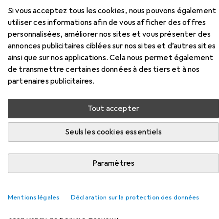
Si vous acceptez tous les cookies, nous pouvons également
Ici, vous trouverez des accessoires compatibles avec le
utiliser ces informations afin de vous afficher des offres
produit Color Expert 2 Walzen Polyst 10cm 4 mm, Ø 17
personnalisées, améliorer nos sites et vous présenter des
des catégories Ruban adhésif, Matériaux de protection
annonces publicitaires ciblées sur nos sites et d’autres sites
et Accessoires de peinture.
ainsi que sur nos applications. Cela nous permet également
de transmettre certaines données à des tiers et à nos
partenaires publicitaires.
Populaire
Ruban Adhésif
Matériaux De Protection
Ac
Tout accepter
Pertinence
Seuls les cookies essentiels
Liste des produits
Paramètres
REMISE QUANTITATIVE
Ruban adhésif
Mentions légales
Déclaration sur la protection des données
EUR
EUR
5,28
à partir de 4 pièces
0,11
/
1m
tesa
Ruban de peintre Economy