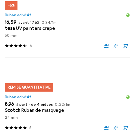
−6%
Ruban adhésif
EUR
EUR
EUR
16,59
avant
17,62
0,34
/
1m
tesa
UV painters crepe
50 mm
6
REMISE QUANTITATIVE
Ruban adhésif
EUR
EUR
8,96
à partir de 4 pièces
0,22
/
1m
Scotch
Ruban de masquage
24 mm
6