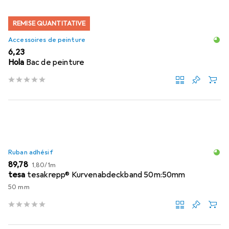
REMISE QUANTITATIVE
Accessoires de peinture
EUR
6,23
Hola
Bac de peinture
Ruban adhésif
EUR
EUR
89,78
1,80
/
1m
tesa
tesakrepp® Kurvenabdeckband 50m:50mm
50 mm