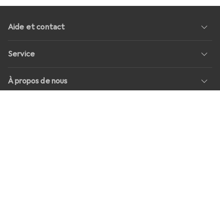
Aide et contact
Service
À propos de nous
Retours
Médias sociaux
Offres d'emploi
Prix
Tous les prix sont en EUR, TVA comprise, plus
frais d'expédition
pour les commandes inférieures à
39,–