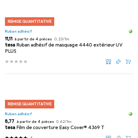
REMISE QUANTITATIVE
Ruban adhésif
EUR
EUR
11,11
à partir de 4 pièces
0,23
/
1m
tesa
Ruban adhésif de masquage 4440 extérieur UV
PLUS
REMISE QUANTITATIVE
Ruban adhésif
EUR
EUR
8,77
à partir de 4 pièces
0,62
/
1m
tesa
Film de couverture Easy Cover® 4369 T
4