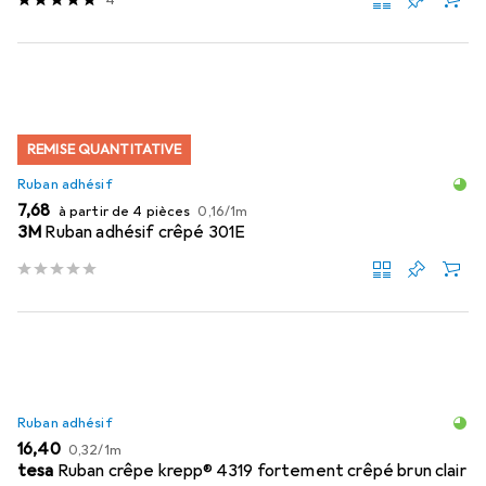
REMISE QUANTITATIVE
Ruban adhésif
EUR
EUR
7,68
à partir de 4 pièces
0,16
/
1m
3M
Ruban adhésif crêpé 301E
Ruban adhésif
EUR
EUR
16,40
0,32
/
1m
tesa
Ruban crêpe krepp® 4319 fortement crêpé brun clair