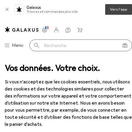
Galaxus
Vers l'app
Trouvez et commandez plus vite
Paramètres
Compte client
Listes de comparaison
Listes d'envies
Panier
Navigation par catégorie
Menu
Recherche
re
Vos données. Votre choix.
Color Expert 2 Walzen Polyst 10cm 4 mm, Ø 17
Accessoires
EUR
6,64
à partir de 2 pièces
Si vous n’acceptez que les cookies essentiels, nous utilisons
Color Expert
2 Walzen Polyst 10cm 4
des cookies et des technologies similaires pour collecter
mm, Ø 17
des informations sur votre appareil et votre comportement
10 cm
d’utilisation sur notre site Internet. Nous en avons besoin
pour vous permettre, par exemple, de vous connecter en
toute sécurité et d’utiliser des fonctions de base telles que
Accessoires pour Color Expert 2
le panier d’achats.
Walzen Polyst 10cm 4 mm, Ø 17