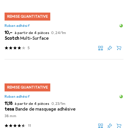
REMISE QUANTITATIVE
Ruban adhésif
EUR
EUR
10,–
à partir de 4 pièces
0,24
/
1m
Scotch
Multi-Surface
5
REMISE QUANTITATIVE
Ruban adhésif
EUR
EUR
11,18
à partir de 4 pièces
0,23
/
1m
tesa
Bande de masquage adhésive
38 mm
11