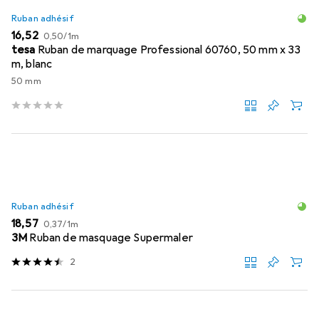
Ruban adhésif
EUR
EUR
16,52
0,50
/
1m
tesa
Ruban de marquage Professional 60760, 50 mm x 33
m, blanc
50 mm
Ruban adhésif
EUR
EUR
18,57
0,37
/
1m
3M
Ruban de masquage Supermaler
2