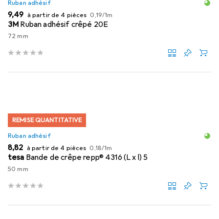
Ruban adhésif
EUR
EUR
9,49
à partir de 4 pièces
0,19
/
1m
3M
Ruban adhésif crêpé 20E
72 mm
REMISE QUANTITATIVE
Ruban adhésif
EUR
EUR
8,82
à partir de 4 pièces
0,18
/
1m
tesa
Bande de crêpe repp® 4316 (L x l) 5
50 mm