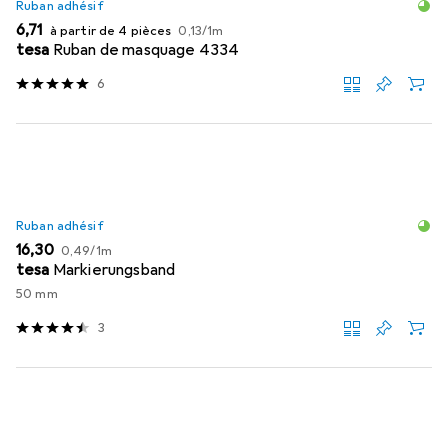
Ruban adhésif
EUR
EUR
6,71
à partir de 4 pièces
0,13
/
1m
tesa
Ruban de masquage 4334
6
Ruban adhésif
EUR
EUR
16,30
0,49
/
1m
tesa
Markierungsband
50 mm
3