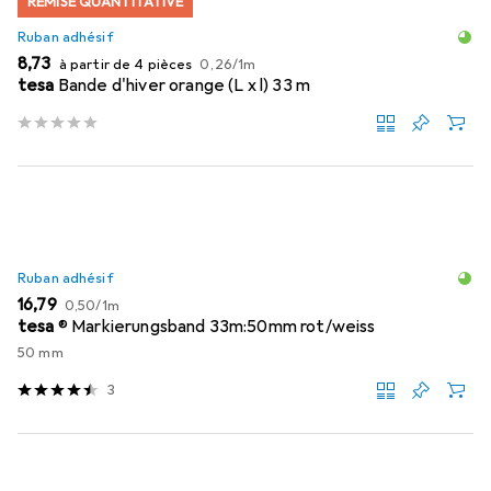
REMISE QUANTITATIVE
Ruban adhésif
EUR
EUR
8,73
à partir de 4 pièces
0,26
/
1m
tesa
Bande d'hiver orange (L x l) 33 m
Ruban adhésif
EUR
EUR
16,79
0,50
/
1m
tesa
® Markierungsband 33m:50mm rot/weiss
50 mm
3