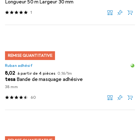
Longueur 50 m Largeur 30 mm
1
REMISE QUANTITATIVE
Ruban adhésif
EUR
EUR
8,02
à partir de 4 pièces
0,16
/
1m
tesa
Bande de masquage adhésive
38 mm
60