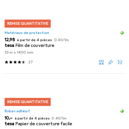
REMISE QUANTITATIVE
Matériaux de protection
EUR
EUR
12,98
à partir de 4 pièces
0,40
/
1m
tesa
Film de couverture
33 m x 1400 mm
27
REMISE QUANTITATIVE
Ruban adhésif
EUR
EUR
10,–
à partir de 4 pièces
0,40
/
1m
tesa
Papier de couverture facile