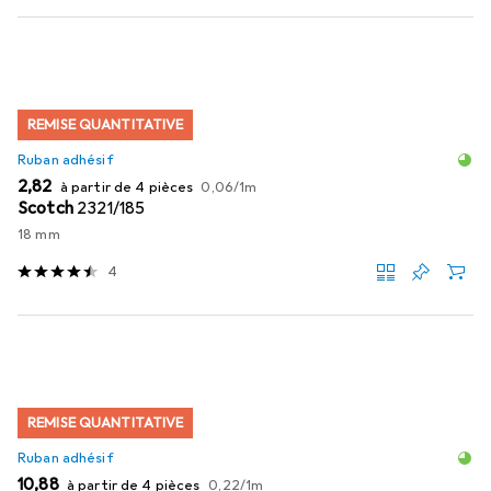
REMISE QUANTITATIVE
Ruban adhésif
EUR
EUR
2,82
à partir de 4 pièces
0,06
/
1m
Scotch
2321/185
18 mm
4
REMISE QUANTITATIVE
Ruban adhésif
EUR
EUR
10,88
à partir de 4 pièces
0,22
/
1m