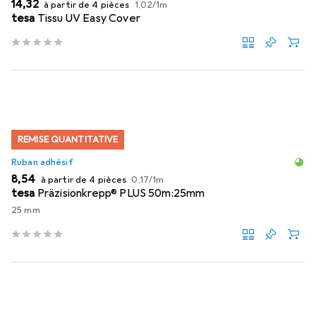
EUR
EUR
14,32
à partir de 4 pièces
1,02
/
1m
tesa
Tissu UV Easy Cover
REMISE QUANTITATIVE
Ruban adhésif
EUR
EUR
8,54
à partir de 4 pièces
0,17
/
1m
tesa
Präzisionkrepp® PLUS 50m:25mm
25 mm