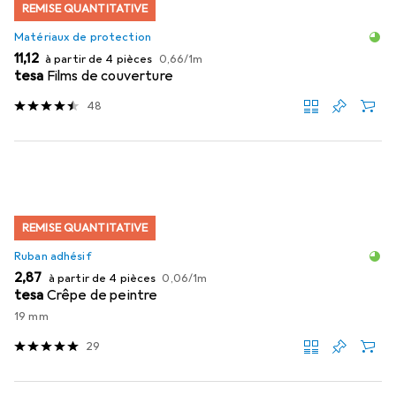
REMISE QUANTITATIVE
Matériaux de protection
EUR
EUR
11,12
à partir de 4 pièces
0,66
/
1m
tesa
Films de couverture
48
REMISE QUANTITATIVE
Ruban adhésif
EUR
EUR
2,87
à partir de 4 pièces
0,06
/
1m
tesa
Crêpe de peintre
19 mm
29