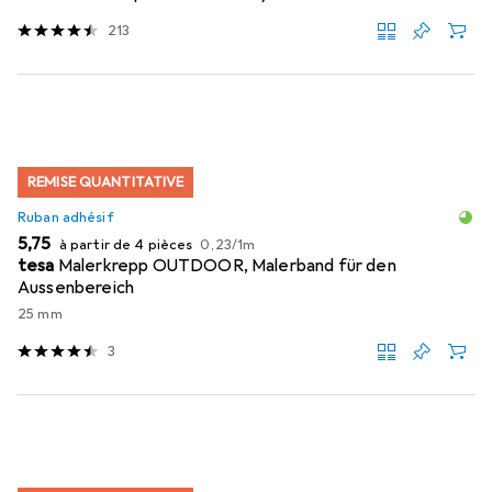
213
REMISE QUANTITATIVE
Ruban adhésif
EUR
EUR
5,75
à partir de 4 pièces
0,23
/
1m
tesa
Malerkrepp OUTDOOR, Malerband für den
Aussenbereich
25 mm
3