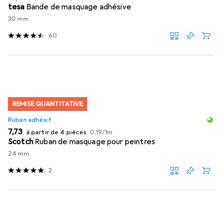
tesa
Bande de masquage adhésive
30 mm
60
REMISE QUANTITATIVE
Ruban adhésif
EUR
EUR
7,73
à partir de 4 pièces
0,19
/
1m
Scotch
Ruban de masquage pour peintres
24 mm
2