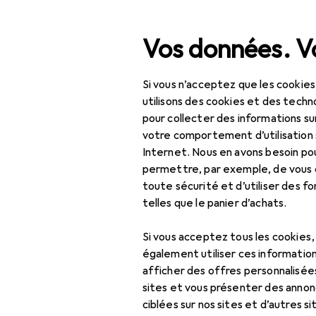
Recherche
Vos données. Vo
Si vous n’acceptez que les cookies
Navigation par catégorie
Tout l'assortiment
utilisons des cookies et des techno
pour collecter des informations su
Sports
votre comportement d’utilisation 
Internet. Nous en avons besoin po
Outdoor
permettre, par exemple, de vous
toute sécurité et d’utiliser des f
Randonnée
telles que le panier d’achats.
Accessoires pour
bâtons
Si vous acceptez tous les cookies
également utiliser ces information
Accessoires pour
afficher des offres personnalisée
gourde
sites et vous présenter des annonc
ciblées sur nos sites et d’autres si
Appareil GPS