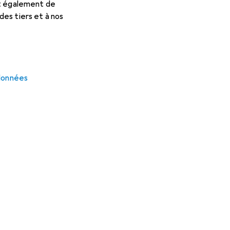
et également de
es tiers et à nos
 données