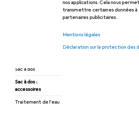
nos applications. Cela nous perm
Bâtons de
transmettre certaines données à d
randonnée
partenaires publicitaires.
Chaussures de
Mentions légales
randonnée
Déclaration sur la protection des
Gourde + bouteille
isotherme
Sac à dos
Sac à dos :
accessoires
Traitement de l’eau