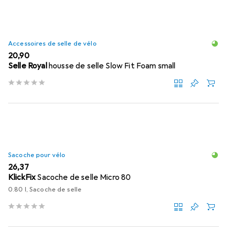
Accessoires de selle de vélo
EUR
20,90
Selle Royal
housse de selle Slow Fit Foam small
Sacoche pour vélo
EUR
26,37
KlickFix
Sacoche de selle Micro 80
0.80 l, Sacoche de selle