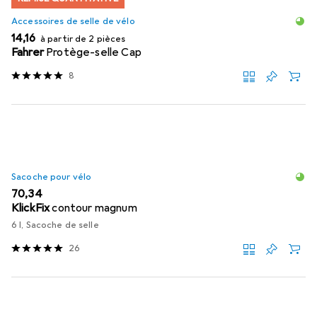
Accessoires de selle de vélo
EUR
14,16
à partir de 2 pièces
Fahrer
Protège-selle Cap
8
Sacoche pour vélo
EUR
70,34
KlickFix
contour magnum
6 l, Sacoche de selle
26