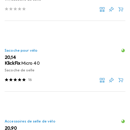
Sacoche pour vélo
EUR
20,14
KlickFix
Micro 40
Sacoche de selle
16
Accessoires de selle de vélo
EUR
20,90