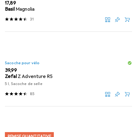
EUR
17,89
Basil
Magnolia
31
Sacoche pour vélo
EUR
39,99
Zefal
Z Adventure R5
5 l, Sacoche de selle
85
REMISE QUANTITATIVE