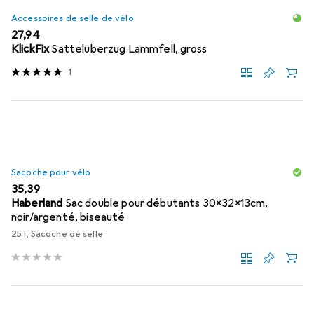
Accessoires de selle de vélo
EUR
27,94
KlickFix
Sattelüberzug Lammfell, gross
1
Sacoche pour vélo
EUR
35,39
Haberland
Sac double pour débutants 30x32x13cm,
noir/argenté, biseauté
25 l, Sacoche de selle