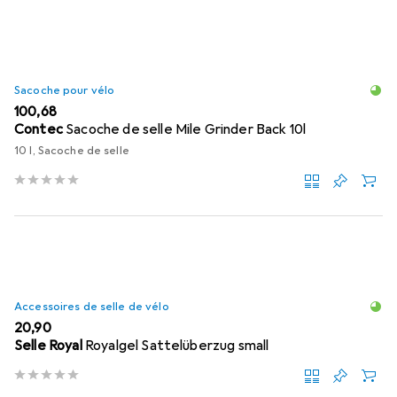
Sacoche pour vélo
EUR
100,68
Contec
Sacoche de selle Mile Grinder Back 10l
10 l, Sacoche de selle
Accessoires de selle de vélo
EUR
20,90
Selle Royal
Royalgel Sattelüberzug small