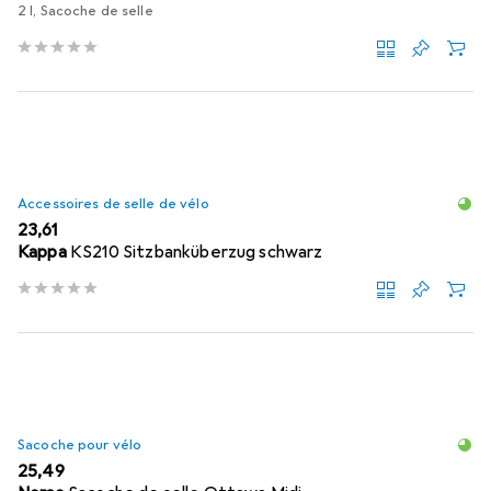
2 l, Sacoche de selle
Accessoires de selle de vélo
EUR
23,61
Kappa
KS210 Sitzbanküberzug schwarz
Sacoche pour vélo
EUR
25,49