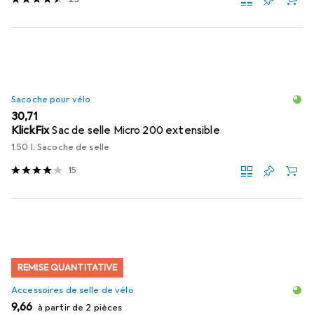
Sacoche pour vélo
EUR
30,71
KlickFix
Sac de selle Micro 200 extensible
1.50 l, Sacoche de selle
15
REMISE QUANTITATIVE
Accessoires de selle de vélo
EUR
9,66
à partir de 2 pièces