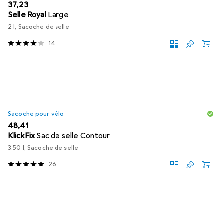
EUR
37,23
Selle Royal
Large
2 l, Sacoche de selle
14
Sacoche pour vélo
EUR
48,41
KlickFix
Sac de selle Contour
3.50 l, Sacoche de selle
26