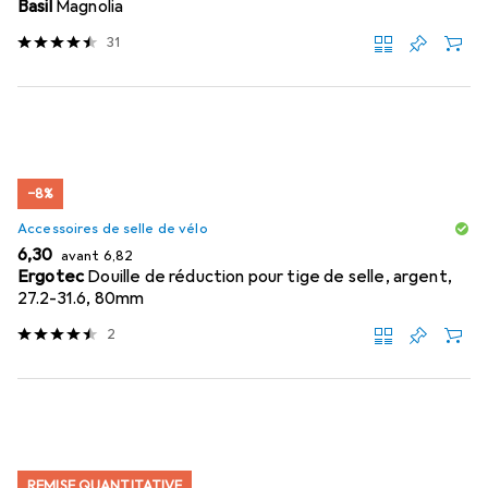
Basil
Magnolia
31
−8%
Accessoires de selle de vélo
EUR
EUR
6,30
avant
6,82
Ergotec
Douille de réduction pour tige de selle, argent,
27.2-31.6, 80mm
2
REMISE QUANTITATIVE