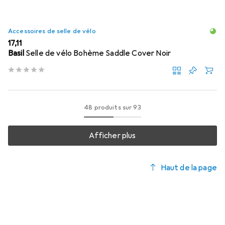
Accessoires de selle de vélo
EUR
17,11
Basil
Selle de vélo Bohème Saddle Cover Noir
48 produits sur 93
Afficher plus
Haut de la page