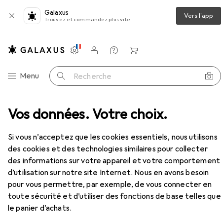
Galaxus
Vers l'app
Trouvez et commandez plus vite
Paramètres
Compte client
Listes de comparaison
Listes d'envies
Panier
Navigation par catégorie
Menu
Recherche
les + accessoires
Vos données. Votre choix.
Selle de vélo
Terry Figura GT
Accessoires
Si vous n’acceptez que les cookies essentiels, nous utilisons
EUR
63,90
des cookies et des technologies similaires pour collecter
Terry
Figura GT
des informations sur votre appareil et votre comportement
d’utilisation sur notre site Internet. Nous en avons besoin
pour vous permettre, par exemple, de vous connecter en
toute sécurité et d’utiliser des fonctions de base telles que
Accessoires pour Terry Figura GT
le panier d’achats.