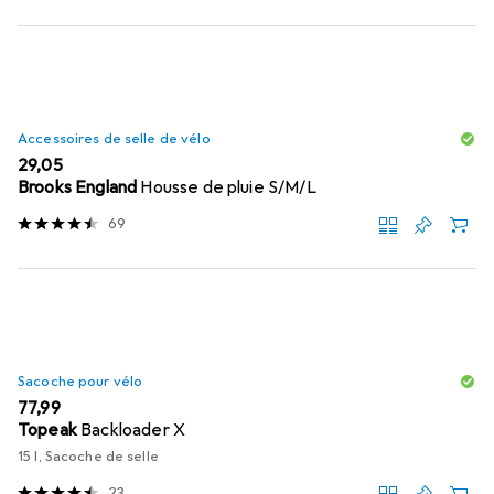
Accessoires de selle de vélo
EUR
29,05
Brooks England
Housse de pluie S/M/L
69
Sacoche pour vélo
EUR
77,99
Topeak
Backloader X
15 l, Sacoche de selle
23