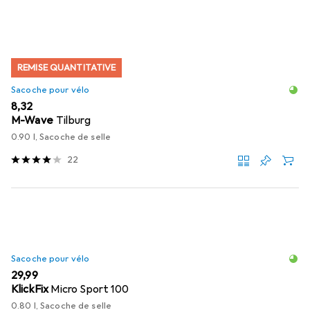
REMISE QUANTITATIVE
Sacoche pour vélo
EUR
8,32
M-Wave
Tilburg
0.90 l, Sacoche de selle
22
Sacoche pour vélo
EUR
29,99
KlickFix
Micro Sport 100
0.80 l, Sacoche de selle