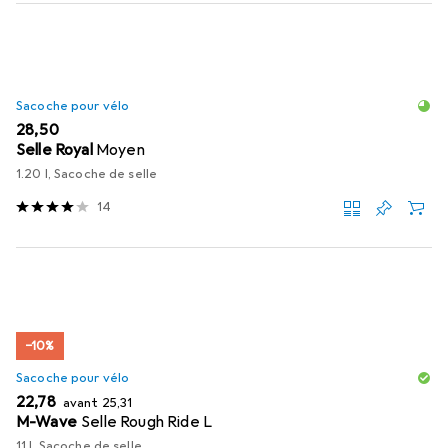
Sacoche pour vélo
EUR
28,50
Selle Royal
Moyen
1.20 l, Sacoche de selle
14
−10%
Sacoche pour vélo
EUR
EUR
22,78
avant
25,31
M-Wave
Selle Rough Ride L
11 l, Sacoche de selle