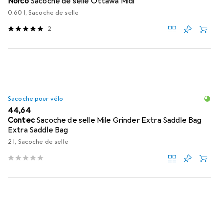
Norco
Sacoche de selle Ottawa Midi
0.60 l, Sacoche de selle
2
Sacoche pour vélo
EUR
44,64
Contec
Sacoche de selle Mile Grinder Extra Saddle Bag
Extra Saddle Bag
2 l, Sacoche de selle