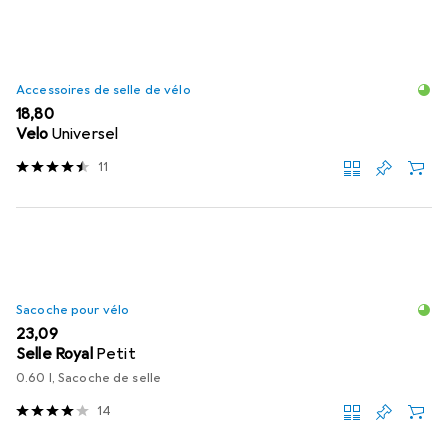
Accessoires de selle de vélo
EUR
18,80
Velo
Universel
11
Sacoche pour vélo
EUR
23,09
Selle Royal
Petit
0.60 l, Sacoche de selle
14