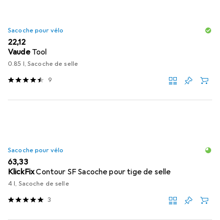
Sacoche pour vélo
EUR
22,12
Vaude
Tool
0.85 l, Sacoche de selle
9
Sacoche pour vélo
EUR
63,33
KlickFix
Contour SF Sacoche pour tige de selle
4 l, Sacoche de selle
3