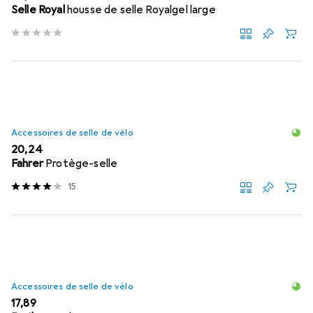
Selle Royal
housse de selle Royalgel large
Accessoires de selle de vélo
EUR
20,24
Fahrer
Protège-selle
15
Accessoires de selle de vélo
EUR
17,89