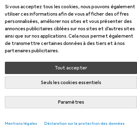
Si vous acceptez tous les cookies, nous pouvons également
Ici, vous trouverez des accessoires compatibles avec le
utiliser ces informations afin de vous afficher des offres
produit Terry Figura GT des catégories Sacoche pour vélo
personnalisées, améliorer nos sites et vous présenter des
et Accessoires de selle de vélo.
annonces publicitaires ciblées sur nos sites et d’autres sites
ainsi que sur nos applications. Cela nous permet également
de transmettre certaines données à des tiers et à nos
Populaire
Sacoche Pour Vélo
Accessoires De Selle De Vél
partenaires publicitaires.
Pertinence
Tout accepter
Liste des produits
Seuls les cookies essentiels
Sacoche pour vélo
Paramètres
EUR
67,49
Topeak
Backloader
15 l, Sacoche de selle
Mentions légales
Déclaration sur la protection des données
250