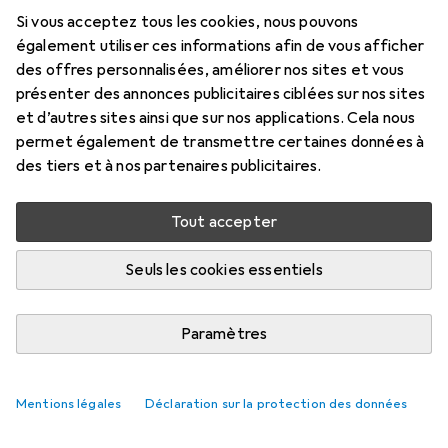
Si vous acceptez tous les cookies, nous pouvons
également utiliser ces informations afin de vous afficher
Accessoires pour Schwalbe
des offres personnalisées, améliorer nos sites et vous
présenter des annonces publicitaires ciblées sur nos sites
Hurricane
et d’autres sites ainsi que sur nos applications. Cela nous
permet également de transmettre certaines données à
Ici, vous trouverez des accessoires compatibles avec le
des tiers et à nos partenaires publicitaires.
produit Schwalbe Hurricane.
Pertinence
Tout accepter
Liste des produits
Seuls les cookies essentiels
Aucun produit trouvé
Paramètres
Mentions légales
Déclaration sur la protection des données