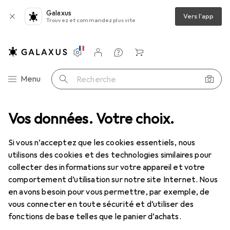
Galaxus
Vers l'app
Trouvez et commandez plus vite
Paramètres
Compte client
Listes de comparaison
Listes d'envies
Panier
Navigation par catégorie
Menu
Recherche
ambres à air
Vos données. Votre choix.
Pneu de vélo
Schwalbe Hurricane
Accessoires
Si vous n’acceptez que les cookies essentiels, nous
utilisons des cookies et des technologies similaires pour
collecter des informations sur votre appareil et votre
EUR
36,54
Schwalbe
Hurricane
comportement d’utilisation sur notre site Internet. Nous
27.5 x 2.25, 57-584
en avons besoin pour vous permettre, par exemple, de
vous connecter en toute sécurité et d’utiliser des
fonctions de base telles que le panier d’achats.