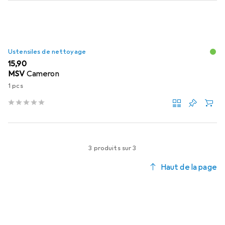
Ustensiles de nettoyage
EUR
15,90
MSV
Cameron
1 pcs
3 produits sur 3
Haut de la page