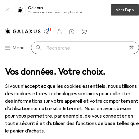
Galaxus
Vers l'app
Trouvez et commandez plus vite
Paramètres
Compte client
Listes de comparaison
Listes d'envies
Panier
Navigation par catégorie
Menu
Recherche
isotherme
Vos données. Votre choix.
Koziol Bouteille OASE, 425 ml blanc gris
Accessoires
Si vous n’acceptez que les cookies essentiels, nous utilisons
des cookies et des technologies similaires pour collecter
des informations sur votre appareil et votre comportement
d’utilisation sur notre site Internet. Nous en avons besoin
pour vous permettre, par exemple, de vous connecter en
EUR
EUR
24,75
avant
27,30
toute sécurité et d’utiliser des fonctions de base telles que
Koziol
Bouteille OASE, 425 ml blanc
le panier d’achats.
gris