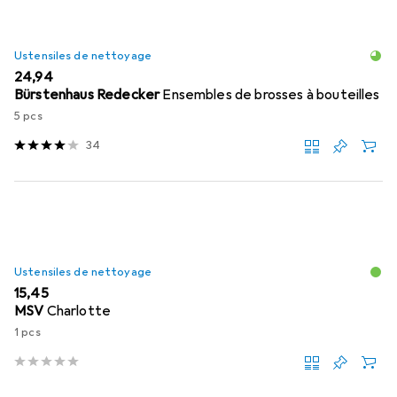
Ustensiles de nettoyage
EUR
24,94
Bürstenhaus Redecker
Ensembles de brosses à bouteilles
5 pcs
34
Ustensiles de nettoyage
EUR
15,45
MSV
Charlotte
1 pcs