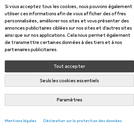
0.43 l
Si vous acceptez tous les cookies, nous pouvons également
utiliser ces informations afin de vous afficher des offres
personnalisées, améliorer nos sites et vous présenter des
annonces publicitaires ciblées sur nos sites et d’autres sites
ainsi que sur nos applications. Cela nous permet également
de transmettre certaines données à des tiers et à nos
partenaires publicitaires.
Accessoires pour Koziol Bouteille
Tout accepter
OASE, 425 ml blanc gris
Seuls les cookies essentiels
Ici, vous trouverez des accessoires compatibles avec le
produit Koziol Bouteille OASE, 425 ml blanc gris de la
Paramètres
catégorie Ustensiles de nettoyage.
Pertinence
Mentions légales
Déclaration sur la protection des données
Liste des produits