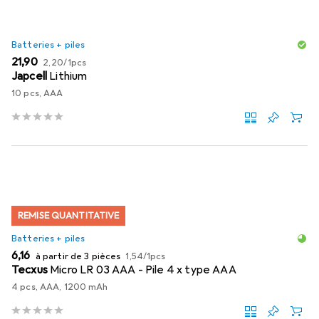
Batteries + piles
EUR
EUR
21,90
2,20
/
1pcs
Japcell
Lithium
10 pcs, AAA
REMISE QUANTITATIVE
Batteries + piles
EUR
EUR
6,16
à partir de 3 pièces
1,54
/
1pcs
Tecxus
Micro LR 03 AAA - Pile 4 x type AAA
4 pcs, AAA, 1200 mAh