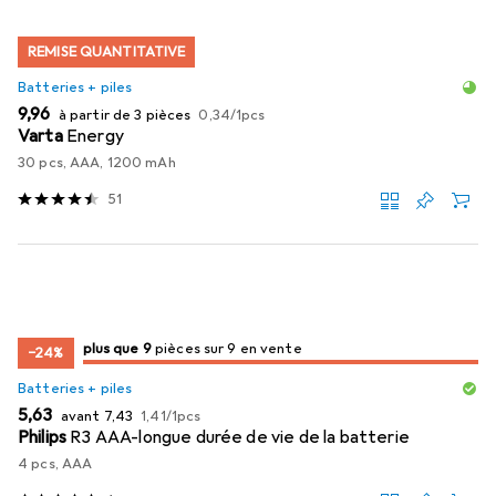
REMISE QUANTITATIVE
Batteries + piles
EUR
EUR
9,96
à partir de 3 pièces
0,34
/
1pcs
Varta
Energy
30 pcs, AAA, 1200 mAh
51
9
9
plus que 9
/ 9
/ 9 en vente
pièces sur 9 en vente
−24%
Batteries + piles
EUR
EUR
EUR
5,63
avant
7,43
1,41
/
1pcs
Philips
R3 AAA-longue durée de vie de la batterie
4 pcs, AAA