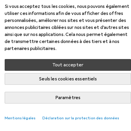
Si vous acceptez tous les cookies, nous pouvons également
Ici, vous trouverez des accessoires compatibles avec le
utiliser ces informations afin de vous afficher des offres
produit Energizer Lampe de camping Compact 2in1 de la
personnalisées, améliorer nos sites et vous présenter des
catégorie Batteries + piles.
annonces publicitaires ciblées sur nos sites et d’autres sites
ainsi que sur nos applications. Cela nous permet également
de transmettre certaines données à des tiers et à nos
Populaire
Energizer
partenaires publicitaires.
Pertinence
Tout accepter
Liste des produits
Seuls les cookies essentiels
Batteries + piles
Paramètres
EUR
EUR
18,88
0,47
/
1pcs
Varta
Pile micro (AAA) Alkali-Ma
40 pcs, AAA, 1260 mAh
Mentions légales
Déclaration sur la protection des données
398