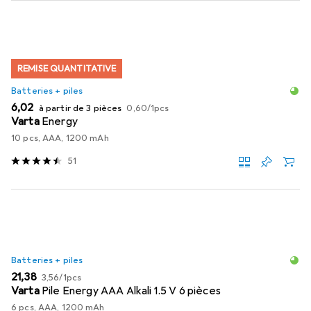
REMISE QUANTITATIVE
Batteries + piles
EUR
EUR
6,02
à partir de 3 pièces
0,60
/
1pcs
Varta
Energy
10 pcs, AAA, 1200 mAh
51
Batteries + piles
EUR
EUR
21,38
3,56
/
1pcs
Varta
Pile Energy AAA Alkali 1.5 V 6 pièces
6 pcs, AAA, 1200 mAh