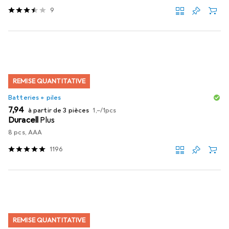
9
REMISE QUANTITATIVE
Batteries + piles
EUR
EUR
7,94
à partir de 3 pièces
1,–
/
1pcs
Duracell
Plus
8 pcs, AAA
1196
REMISE QUANTITATIVE