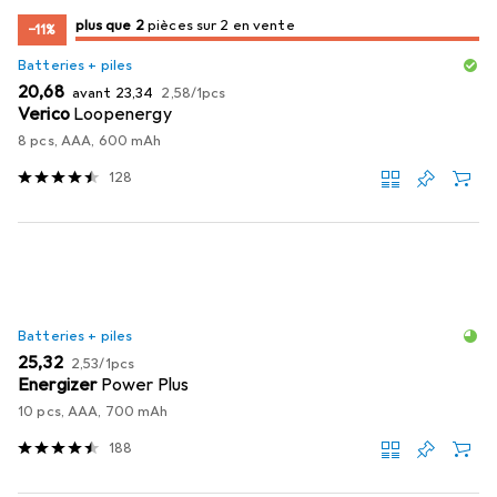
2
2
plus que 2
/ 2
/ 2 en vente
pièces sur 2 en vente
−11%
Batteries + piles
EUR
EUR
EUR
20,68
avant
23,34
2,58
/
1pcs
Verico
Loopenergy
8 pcs, AAA, 600 mAh
128
Batteries + piles
EUR
EUR
25,32
2,53
/
1pcs
Energizer
Power Plus
10 pcs, AAA, 700 mAh
188