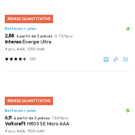
REMISE QUANTITATIVE
Batteries + piles
EUR
EUR
2,88
à partir de 3 pièces
0,72
/
1pcs
Intenso
Énergie Ultra
4 pcs, AAA, 1250 mAh
130
REMISE QUANTITATIVE
Batteries + piles
EUR
EUR
6,11
à partir de 3 pièces
1,53
/
1pcs
Voltcraft
HR03 SE Micro AAA
4 pcs, AAA, 1100 mAh