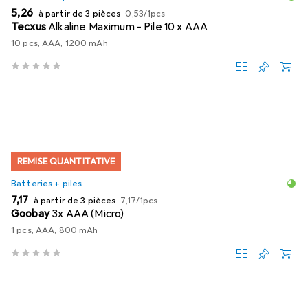
EUR
EUR
5,26
à partir de 3 pièces
0,53
/
1pcs
Tecxus
Alkaline Maximum - Pile 10 x AAA
10 pcs, AAA, 1200 mAh
REMISE QUANTITATIVE
Batteries + piles
EUR
EUR
7,17
à partir de 3 pièces
7,17
/
1pcs
Goobay
3x AAA (Micro)
1 pcs, AAA, 800 mAh