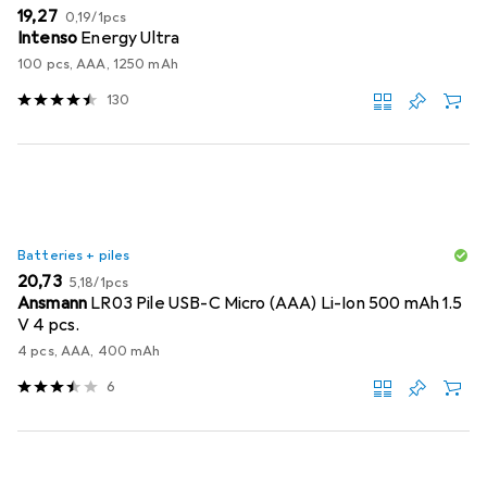
EUR
EUR
19,27
0,19
/
1pcs
Intenso
Energy Ultra
100 pcs, AAA, 1250 mAh
130
Batteries + piles
EUR
EUR
20,73
5,18
/
1pcs
Ansmann
LR03 Pile USB-C Micro (AAA) Li-Ion 500 mAh 1.5
V 4 pcs.
4 pcs, AAA, 400 mAh
6