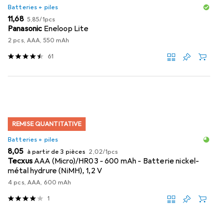
Batteries + piles
EUR
EUR
11,68
5,85
/
1pcs
Panasonic
Eneloop Lite
2 pcs, AAA, 550 mAh
61
REMISE QUANTITATIVE
Batteries + piles
EUR
EUR
8,05
à partir de 3 pièces
2,02
/
1pcs
Tecxus
AAA (Micro)/HR03 - 600 mAh - Batterie nickel-
métal hydrure (NiMH), 1,2 V
4 pcs, AAA, 600 mAh
1