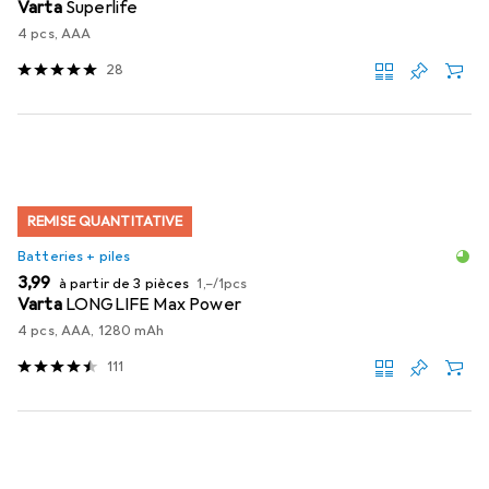
Varta
Superlife
4 pcs, AAA
28
REMISE QUANTITATIVE
Batteries + piles
EUR
EUR
3,99
à partir de 3 pièces
1,–
/
1pcs
Varta
LONGLIFE Max Power
4 pcs, AAA, 1280 mAh
111