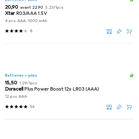
EUR
EUR
EUR
20,90
avant
22,90
5,23
/
1pcs
Xtar
R03/AAA 1.5V
4 pcs, AAA, 1000 mAh
8
Batteries + piles
EUR
EUR
15,50
1,29
/
1pcs
Duracell
Plus Power Boost 12x LR03 (AAA)
12 pcs, AAA
56