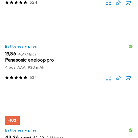
524
Batteries + piles
EUR
EUR
19,86
4,97
/
1pcs
Panasonic
eneloop pro
4 pcs, AAA, 930 mAh
534
−10%
Batteries + piles
EUR
EUR
EUR
43,26
avant
48,29
2,16
/
1pcs