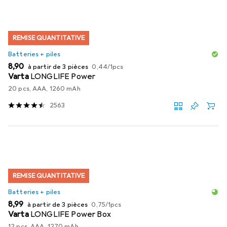
REMISE QUANTITATIVE
Batteries + piles
EUR
EUR
8,90
à partir de 3 pièces
0,44
/
1pcs
Varta
LONGLIFE Power
20 pcs, AAA, 1260 mAh
2563
REMISE QUANTITATIVE
Batteries + piles
EUR
EUR
8,99
à partir de 3 pièces
0,75
/
1pcs
Varta
LONGLIFE Power Box
12 pcs, AAA, 1270 mAh