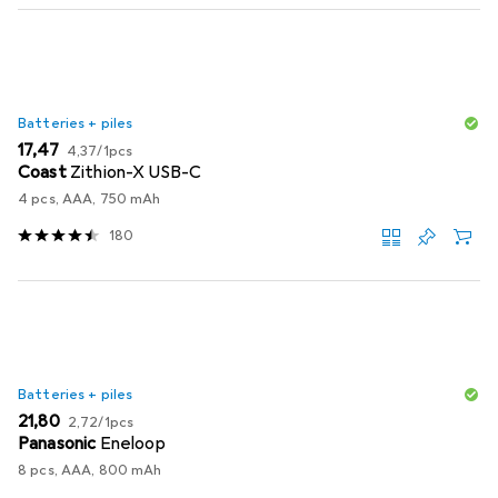
Batteries + piles
EUR
EUR
17,47
4,37
/
1pcs
Coast
Zithion-X USB-C
4 pcs, AAA, 750 mAh
180
Batteries + piles
EUR
EUR
21,80
2,72
/
1pcs
Panasonic
Eneloop
8 pcs, AAA, 800 mAh