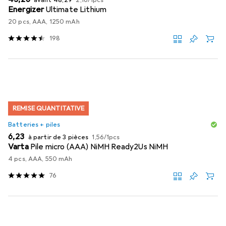
Energizer
Ultimate Lithium
20 pcs, AAA, 1250 mAh
198
REMISE QUANTITATIVE
Batteries + piles
EUR
EUR
6,23
à partir de 3 pièces
1,56
/
1pcs
Varta
Pile micro (AAA) NiMH Ready2Us NiMH
4 pcs, AAA, 550 mAh
76