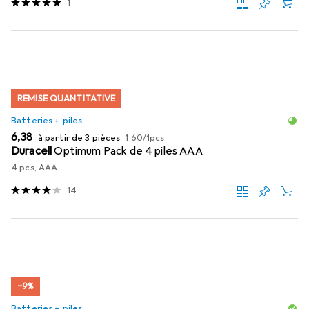
1
REMISE QUANTITATIVE
Batteries + piles
EUR
EUR
6,38
à partir de 3 pièces
1,60
/
1pcs
Duracell
Optimum Pack de 4 piles AAA
4 pcs, AAA
14
−9%
Batteries + piles