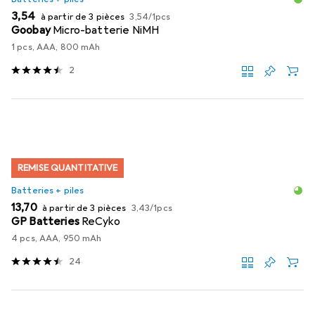
EUR
EUR
3,54
à partir de 3 pièces
3,54
/
1pcs
Goobay
Micro-batterie NiMH
1 pcs, AAA, 800 mAh
2
REMISE QUANTITATIVE
Batteries + piles
EUR
EUR
13,70
à partir de 3 pièces
3,43
/
1pcs
GP Batteries
ReCyko
4 pcs, AAA, 950 mAh
24