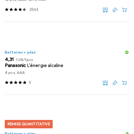
2563
Batteries + piles
EUR
EUR
4,31
1,08
/
1pcs
Panasonic
L'énergie alcaline
4 pcs, AAA
5
REMISE QUANTITATIVE
Batteries + piles