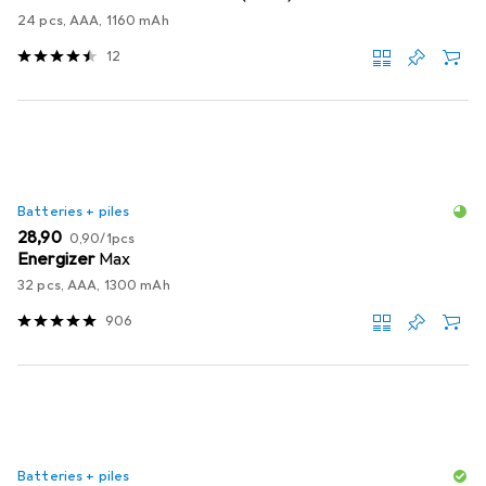
24 pcs, AAA, 1160 mAh
12
Batteries + piles
EUR
EUR
28,90
0,90
/
1pcs
Energizer
Max
32 pcs, AAA, 1300 mAh
906
Batteries + piles