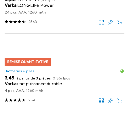
Varta
LONGLIFE Power
24 pcs, AAA, 1260 mAh
2563
REMISE QUANTITATIVE
Batteries + piles
EUR
EUR
3,45
à partir de 3 pièces
0,86
/
1pcs
Varta
une puissance durable
4 pcs, AAA, 1260 mAh
284