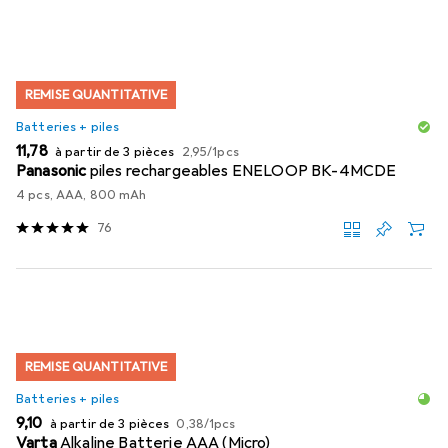
REMISE QUANTITATIVE
Batteries + piles
EUR
EUR
11,78
à partir de 3 pièces
2,95
/
1pcs
Panasonic
piles rechargeables ENELOOP BK-4MCDE
4 pcs, AAA, 800 mAh
76
REMISE QUANTITATIVE
Batteries + piles
EUR
EUR
9,10
à partir de 3 pièces
0,38
/
1pcs
Varta
Alkaline Batterie AAA (Micro)