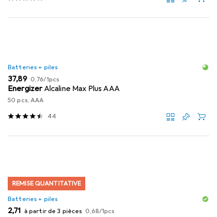
Batteries + piles
EUR
EUR
37,89
0,76
/
1pcs
Energizer
Alcaline Max Plus AAA
50 pcs, AAA
44
REMISE QUANTITATIVE
Batteries + piles
EUR
EUR
2,71
à partir de 3 pièces
0,68
/
1pcs