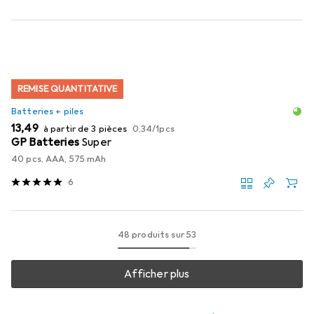
REMISE QUANTITATIVE
Batteries + piles
EUR
EUR
13,49
à partir de 3 pièces
0,34
/
1pcs
GP Batteries
Super
40 pcs, AAA, 575 mAh
6
48 produits sur 53
Afficher plus