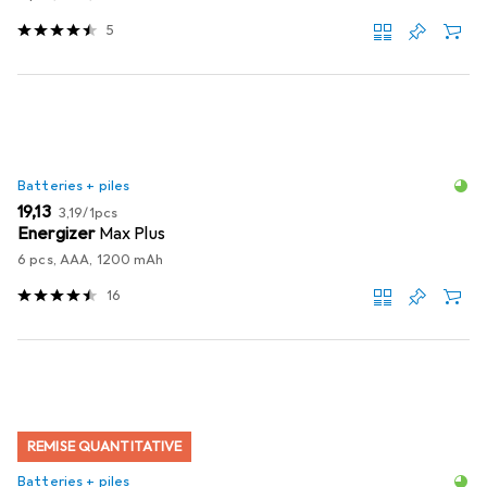
5
Batteries + piles
EUR
EUR
19,13
3,19
/
1pcs
Energizer
Max Plus
6 pcs, AAA, 1200 mAh
16
REMISE QUANTITATIVE
Batteries + piles