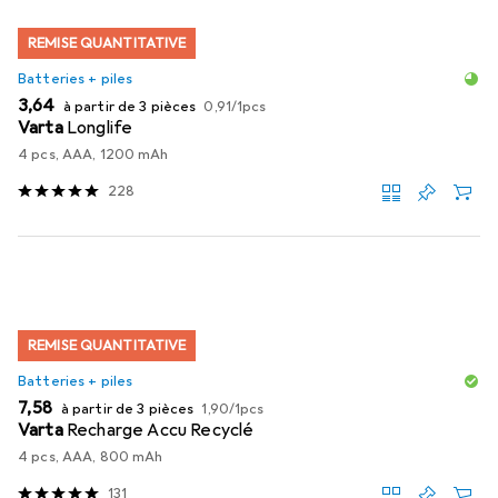
REMISE QUANTITATIVE
Batteries + piles
EUR
EUR
3,64
à partir de 3 pièces
0,91
/
1pcs
Varta
Longlife
4 pcs, AAA, 1200 mAh
228
REMISE QUANTITATIVE
Batteries + piles
EUR
EUR
7,58
à partir de 3 pièces
1,90
/
1pcs
Varta
Recharge Accu Recyclé
4 pcs, AAA, 800 mAh
131