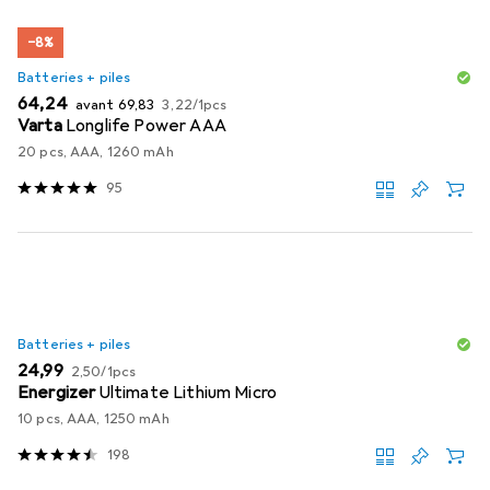
−8%
Batteries + piles
EUR
EUR
EUR
64,24
avant
69,83
3,22
/
1pcs
Varta
Longlife Power AAA
20 pcs, AAA, 1260 mAh
95
Batteries + piles
EUR
EUR
24,99
2,50
/
1pcs
Energizer
Ultimate Lithium Micro
10 pcs, AAA, 1250 mAh
198