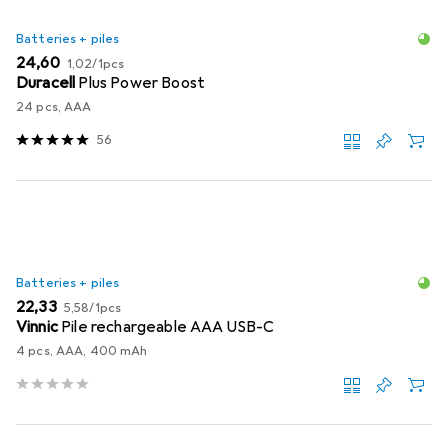
Batteries + piles
EUR
EUR
24,60
1,02
/
1pcs
Duracell
Plus Power Boost
24 pcs, AAA
56
Batteries + piles
EUR
EUR
22,33
5,58
/
1pcs
Vinnic
Pile rechargeable AAA USB-C
4 pcs, AAA, 400 mAh