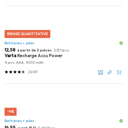
REMISE QUANTITATIVE
Batteries + piles
EUR
EUR
12,58
à partir de 3 pièces
3,15
/
1pcs
Varta
Recharge Accu Power
4 pcs, AAA, 1000 mAh
2249
−9%
Batteries + piles
EUR
EUR
EUR
16,55
avant
18,11
0,69
/
1pcs