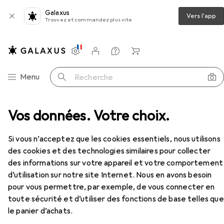
Galaxus
Vers l'app
Trouvez et commandez plus vite
Paramètres
Compte client
Listes de comparaison
Listes d'envies
Panier
Navigation par catégorie
Menu
Recherche
mping
Vos données. Votre choix.
Energizer Lampe de camping Compact 2in1
Accessoires
EUR
24,90
Si vous n’acceptez que les cookies essentiels, nous utilisons
Energizer
Lampe de camping Compact
des cookies et des technologies similaires pour collecter
2in1
des informations sur votre appareil et votre comportement
d’utilisation sur notre site Internet. Nous en avons besoin
pour vous permettre, par exemple, de vous connecter en
Accessoires pour Energizer
toute sécurité et d’utiliser des fonctions de base telles que
Lampe de camping Compact 2in1
le panier d’achats.