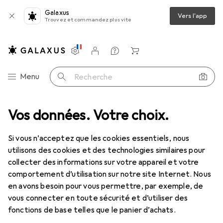
Galaxus
Vers l'app
Trouvez et commandez plus vite
Paramètres
Compte client
Listes de comparaison
Listes d'envies
Panier
Navigation par catégorie
Menu
Recherche
te de ping-pong
Vos données. Votre choix.
Best Sporting Set de ping-pong
Accessoires
Si vous n’acceptez que les cookies essentiels, nous
EUR
11,08
utilisons des cookies et des technologies similaires pour
Best Sporting
Set de ping-pong
collecter des informations sur votre appareil et votre
comportement d’utilisation sur notre site Internet. Nous
en avons besoin pour vous permettre, par exemple, de
vous connecter en toute sécurité et d’utiliser des
Accessoires pour Best Sporting
fonctions de base telles que le panier d’achats.