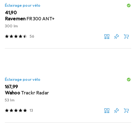
Éclairage pour vélo
EUR
41,90
Ravemen
FR300 ANT+
300 lm
56
Éclairage pour vélo
EUR
167,99
Wahoo
Trackr Radar
53 lm
13