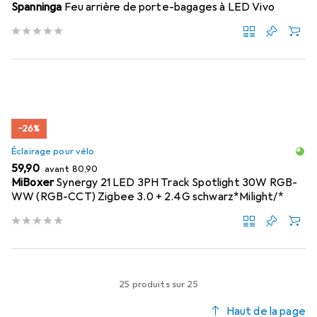
Spanninga
Feu arrière de porte-bagages à LED Vivo
−26%
Éclairage pour vélo
EUR
EUR
59,90
avant
80,90
MiBoxer
Synergy 21 LED 3PH Track Spotlight 30W RGB-
WW (RGB-CCT) Zigbee 3.0 + 2.4G schwarz*Milight/*
25 produits sur 25
Haut de la page