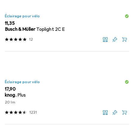
Éclairage pour vélo
EUR
11,35
Busch & Müller
Toplight 2C E
12
Éclairage pour vélo
EUR
17,90
knog.
Plus
20 lm
1231