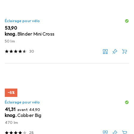
Éclairage pour vélo
EUR
53,90
knog.
Blinder Mini Cross
50 lm
30
−8%
Éclairage pour vélo
EUR
EUR
41,31
avant
44,90
knog.
Cobber Big
470 lm
28