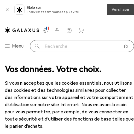
Galaxus
Vers l'app
Trouvez et commandez plus vite
Paramètres
Compte client
Listes de comparaison
Listes d'envies
Panier
Navigation par catégorie
Menu
Recherche
vélo
Vos données. Votre choix.
Antivol pour vélo
Abus Ugrip Bordo 5700
Accessoires
Si vous n’acceptez que les cookies essentiels, nous utilisons
des cookies et des technologies similaires pour collecter
des informations sur votre appareil et votre comportement
d’utilisation sur notre site Internet. Nous en avons besoin
pour vous permettre, par exemple, de vous connecter en
EUR
56,52
toute sécurité et d’utiliser des fonctions de base telles que
Abus
Ugrip Bordo 5700
le panier d’achats.
80 cm