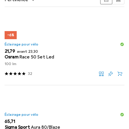
Liste des produits
−6%
Éclairage pour vélo
EUR
EUR
21,79
avant
23,30
Osram
Race 50 Set Led
100 lm
32
Éclairage pour vélo
EUR
65,71
Sigma Sport
Aura 80/Blaze