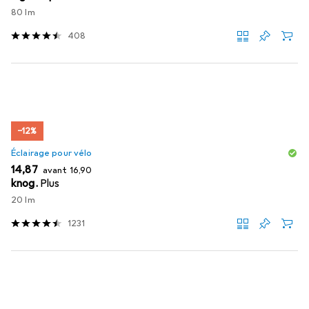
80 lm
408
−12%
Éclairage pour vélo
EUR
EUR
14,87
avant
16,90
knog.
Plus
20 lm
1231