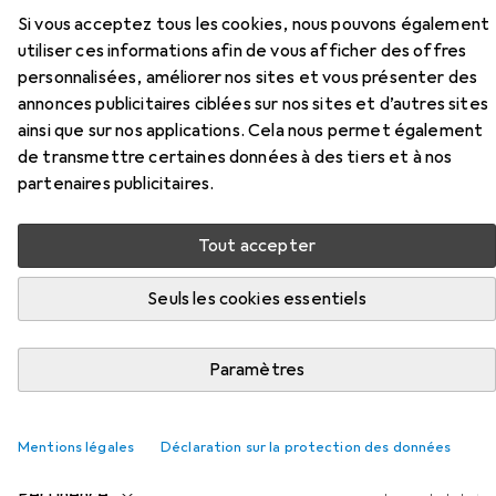
Si vous acceptez tous les cookies, nous pouvons également
utiliser ces informations afin de vous afficher des offres
personnalisées, améliorer nos sites et vous présenter des
annonces publicitaires ciblées sur nos sites et d’autres sites
ainsi que sur nos applications. Cela nous permet également
de transmettre certaines données à des tiers et à nos
partenaires publicitaires.
Accessoires pour Abus Ugrip
Bordo 5700
Tout accepter
Seuls les cookies essentiels
Ici, vous trouverez des accessoires compatibles avec le
produit Abus Ugrip Bordo 5700 des catégories Éclairage
pour vélo et Accessoires pour antivols de vélo.
Paramètres
Populaire
Éclairage Pour Vélo
Accessoires Pour Antivols D
Mentions légales
Déclaration sur la protection des données
Pertinence