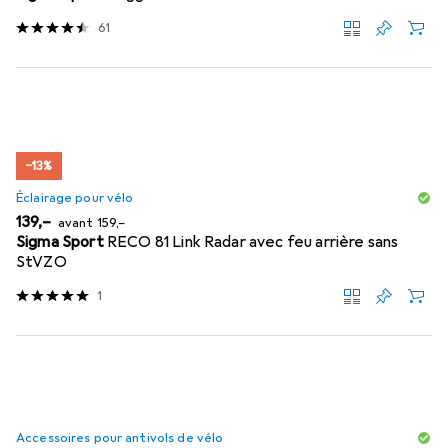
61
−13%
Éclairage pour vélo
EUR
EUR
139,–
avant
159,–
Sigma Sport
RECO 81 Link Radar avec feu arrière sans
StVZO
1
Accessoires pour antivols de vélo