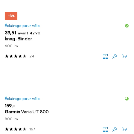
−8%
Éclairage pour vélo
EUR
EUR
39,51
avant
42,90
knog.
Blinder
600 lm
24
Éclairage pour vélo
EUR
159,–
Garmin
Varia UT 800
800 lm
167