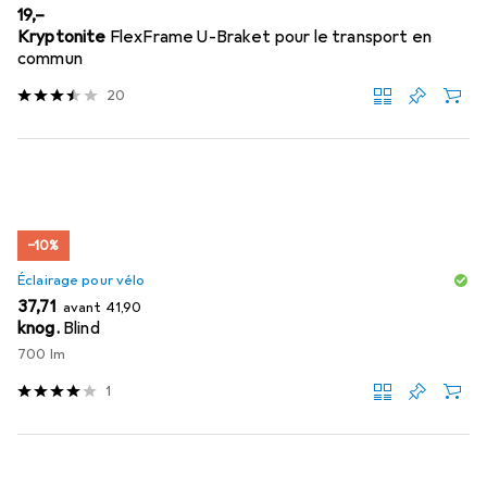
EUR
19,–
Kryptonite
FlexFrame U-Braket pour le transport en
commun
20
−10%
Éclairage pour vélo
EUR
EUR
37,71
avant
41,90
knog.
Blind
700 lm
1