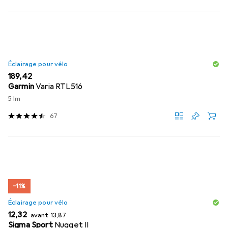
Éclairage pour vélo
EUR
189,42
Garmin
Varia RTL516
5 lm
67
−11%
Éclairage pour vélo
EUR
EUR
12,32
avant
13,87
Sigma Sport
Nugget II