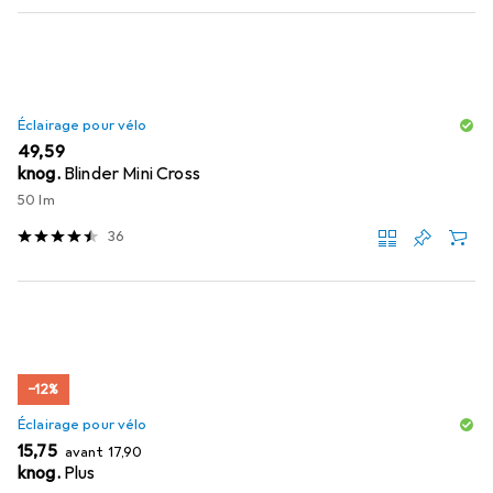
Éclairage pour vélo
EUR
49,59
knog.
Blinder Mini Cross
50 lm
36
−12%
Éclairage pour vélo
EUR
EUR
15,75
avant
17,90
knog.
Plus