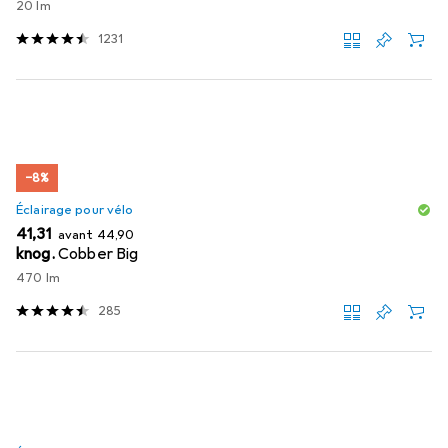
20 lm
1231
−8%
Éclairage pour vélo
EUR
EUR
41,31
avant
44,90
knog.
Cobber Big
470 lm
285