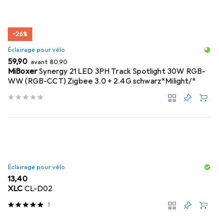
−26%
Éclairage pour vélo
EUR
EUR
59,90
avant
80,90
MiBoxer
Synergy 21 LED 3PH Track Spotlight 30W RGB-
WW (RGB-CCT) Zigbee 3.0 + 2.4G schwarz*Milight/*
Éclairage pour vélo
EUR
13,40
XLC
CL-D02
1