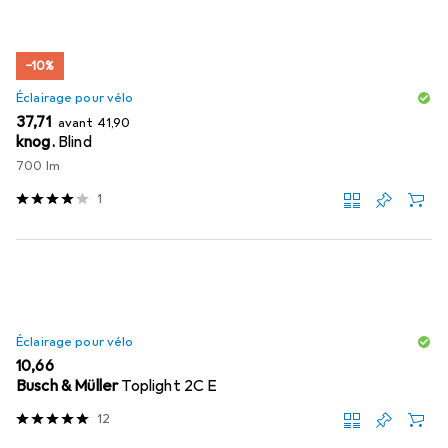
−10%
Éclairage pour vélo
EUR
EUR
37,71
avant
41,90
knog.
Blind
700 lm
1
Éclairage pour vélo
EUR
10,66
Busch & Müller
Toplight 2C E
12