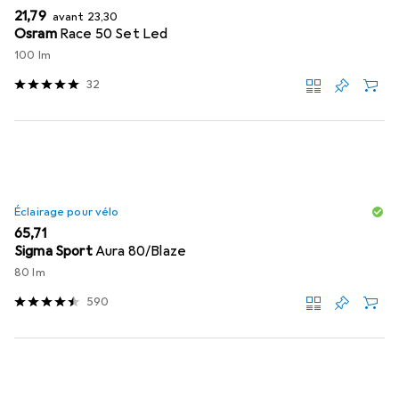
EUR
EUR
21,79
avant
23,30
Osram
Race 50 Set Led
100 lm
32
Éclairage pour vélo
EUR
65,71
Sigma Sport
Aura 80/Blaze
80 lm
590