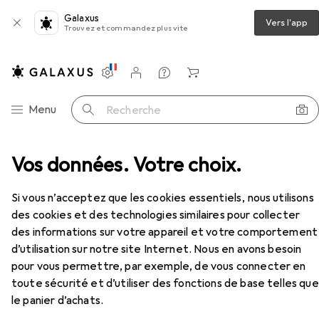
Galaxus
Vers l'app
Trouvez et commandez plus vite
Paramètres
Compte client
Listes de comparaison
Listes d'envies
Panier
Navigation par catégorie
Menu
Recherche
ement vélo
Vos données. Votre choix.
Antivol pour vélo
Abus Ivera 7210
Accessoires
Si vous n’acceptez que les cookies essentiels, nous utilisons
des cookies et des technologies similaires pour collecter
EUR
71,41
des informations sur votre appareil et votre comportement
Abus
Ivera 7210
d’utilisation sur notre site Internet. Nous en avons besoin
110 cm
pour vous permettre, par exemple, de vous connecter en
toute sécurité et d’utiliser des fonctions de base telles que
le panier d’achats.