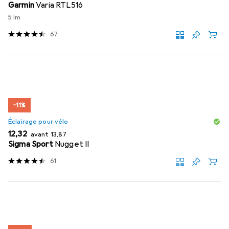
Garmin
Varia RTL516
5 lm
67
−11%
Éclairage pour vélo
EUR
EUR
12,32
avant
13,87
Sigma Sport
Nugget II
61