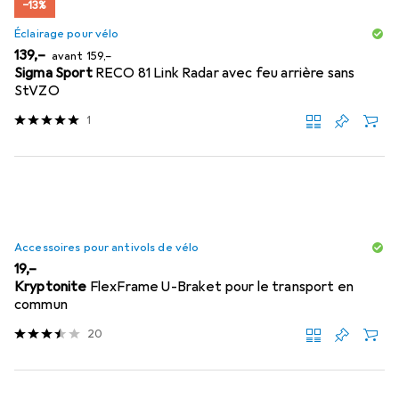
−13%
Éclairage pour vélo
EUR
EUR
139,–
avant
159,–
Sigma Sport
RECO 81 Link Radar avec feu arrière sans
StVZO
1
Accessoires pour antivols de vélo
EUR
19,–
Kryptonite
FlexFrame U-Braket pour le transport en
commun
20