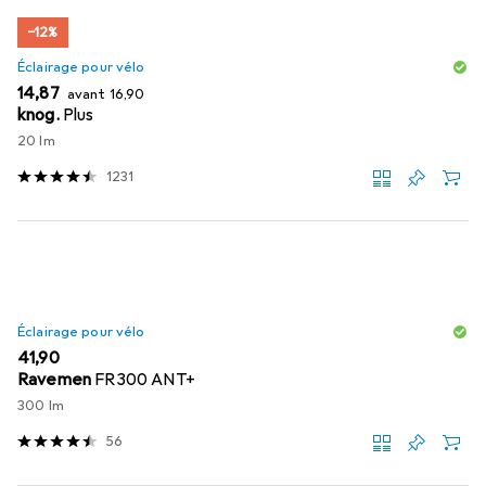
−12%
Éclairage pour vélo
EUR
EUR
14,87
avant
16,90
knog.
Plus
20 lm
1231
Éclairage pour vélo
EUR
41,90
Ravemen
FR300 ANT+
300 lm
56