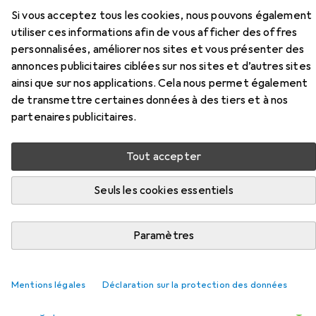
Si vous acceptez tous les cookies, nous pouvons également
Accessoires pour Abus Ivera 7210
utiliser ces informations afin de vous afficher des offres
personnalisées, améliorer nos sites et vous présenter des
Ici, vous trouverez des accessoires compatibles avec le
annonces publicitaires ciblées sur nos sites et d’autres sites
produit Abus Ivera 7210 des catégories Éclairage pour
ainsi que sur nos applications. Cela nous permet également
vélo, Accessoires pour antivols de vélo et Moto :
de transmettre certaines données à des tiers et à nos
accessoires.
partenaires publicitaires.
Tout accepter
Populaire
Éclairage Pour Vélo
Accessoires Pour Antivols D
Seuls les cookies essentiels
Pertinence
Liste des produits
Paramètres
Mentions légales
Déclaration sur la protection des données
−6%
Éclairage pour vélo