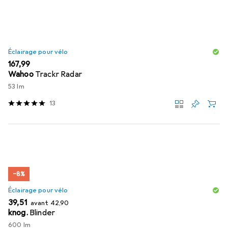
Éclairage pour vélo
EUR
167,99
Wahoo
Trackr Radar
53 lm
13
−8%
Éclairage pour vélo
EUR
EUR
39,51
avant
42,90
knog.
Blinder
600 lm