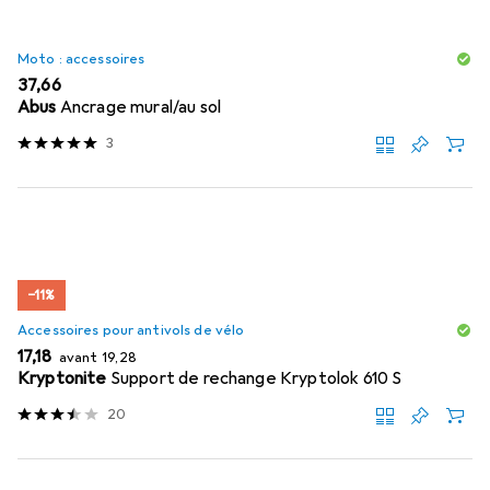
Moto : accessoires
EUR
37,66
Abus
Ancrage mural/au sol
3
−11%
Accessoires pour antivols de vélo
EUR
EUR
17,18
avant
19,28
Kryptonite
Support de rechange Kryptolok 610 S
20