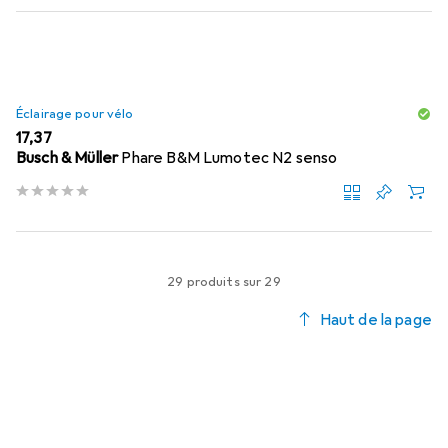
Éclairage pour vélo
EUR
17,37
Busch & Müller
Phare B&M Lumotec N2 senso
29 produits sur 29
Haut de la page