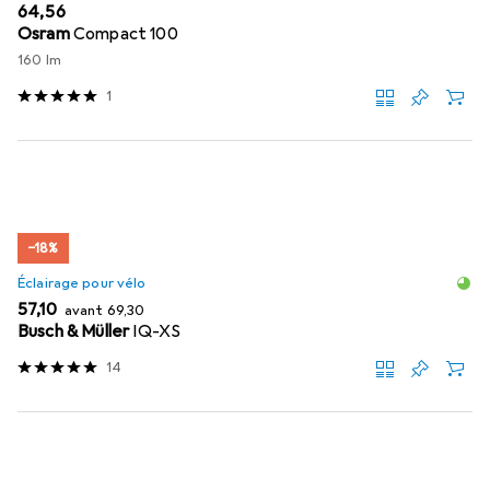
EUR
64,56
Osram
Compact 100
160 lm
1
−18%
Éclairage pour vélo
EUR
EUR
57,10
avant
69,30
Busch & Müller
IQ-XS
14