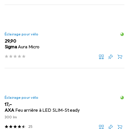
Éclairage pour vélo
EUR
29,90
Sigma
Aura Micro
Éclairage pour vélo
EUR
17,–
AXA
Feu arrière à LED SLIM-Steady
300 lm
25