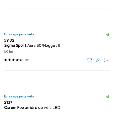
Éclairage pour vélo
EUR
59,32
Sigma Sport
Aura 80/Nugget II
80 lm
181
Éclairage pour vélo
EUR
21,17
Osram
Feu arrière de vélo LED