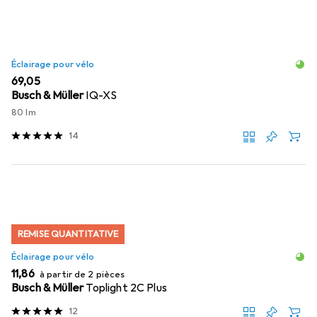
Éclairage pour vélo
EUR
69,05
Busch & Müller
IQ-XS
80 lm
14
REMISE QUANTITATIVE
Éclairage pour vélo
EUR
11,86
à partir de 2 pièces
Busch & Müller
Toplight 2C Plus
12