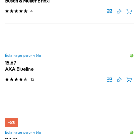
Busch & Müller
Brixxi
4
Éclairage pour vélo
EUR
15,67
AXA
Blueline
12
−5%
Éclairage pour vélo
EUR