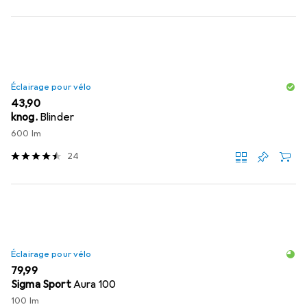
Éclairage pour vélo
EUR
43,90
knog.
Blinder
600 lm
24
Éclairage pour vélo
EUR
79,99
Sigma Sport
Aura 100
100 lm