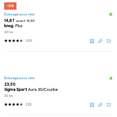
−12%
Éclairage pour vélo
EUR
EUR
14,87
avant
16,90
knog.
Plus
20 lm
1231
Éclairage pour vélo
EUR
23,50
Sigma Sport
Aura 30/Courbe
30 lm
225