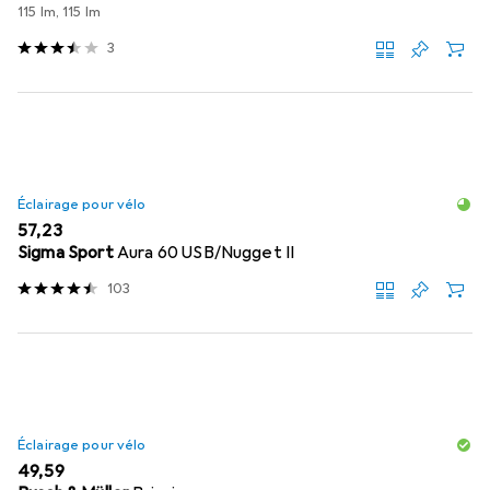
115 lm, 115 lm
3
Éclairage pour vélo
EUR
57,23
Sigma Sport
Aura 60 USB/Nugget II
103
Éclairage pour vélo
EUR
49,59