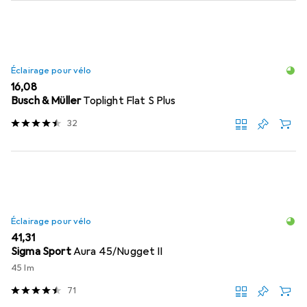
Éclairage pour vélo
EUR
16,08
Busch & Müller
Toplight Flat S Plus
32
Éclairage pour vélo
EUR
41,31
Sigma Sport
Aura 45/Nugget II
45 lm
71