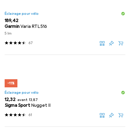
Éclairage pour vélo
EUR
189,42
Garmin
Varia RTL516
5 lm
67
−11%
Éclairage pour vélo
EUR
EUR
12,32
avant
13,87
Sigma Sport
Nugget II
61