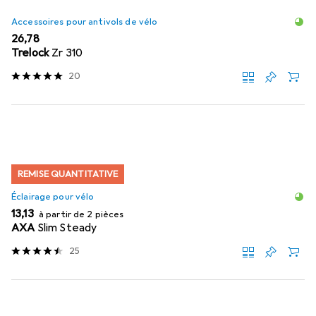
Accessoires pour antivols de vélo
EUR
26,78
Trelock
Zr 310
20
REMISE QUANTITATIVE
Éclairage pour vélo
EUR
13,13
à partir de 2 pièces
AXA
Slim Steady
25