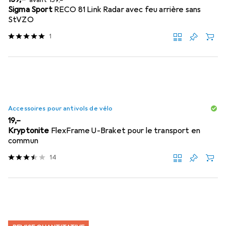
Sigma Sport
RECO 81 Link Radar avec feu arrière sans
StVZO
1
Accessoires pour antivols de vélo
EUR
19,–
Kryptonite
FlexFrame U-Braket pour le transport en
commun
14