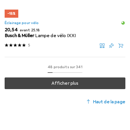
−18%
Éclairage pour vélo
EUR
EUR
20,54
avant
25,18
Busch & Müller
Lampe de vélo IXXI
5
48 produits sur 341
Afficher plus
Haut de la page