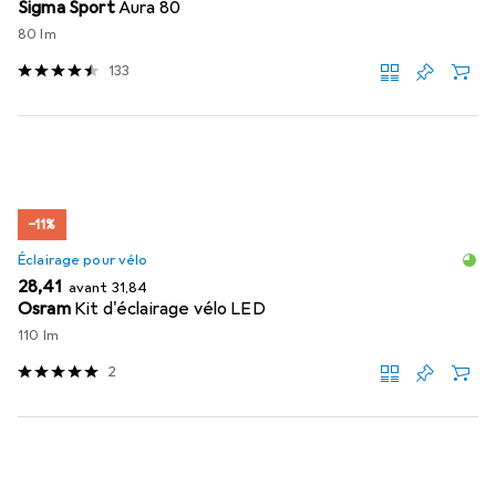
Sigma Sport
Aura 80
80 lm
133
−11%
Éclairage pour vélo
EUR
EUR
28,41
avant
31,84
Osram
Kit d'éclairage vélo LED
110 lm
2