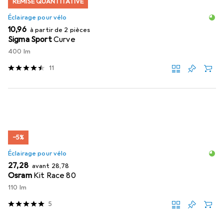
REMISE QUANTITATIVE
Éclairage pour vélo
EUR
10,96
à partir de 2 pièces
Sigma Sport
Curve
400 lm
11
−5%
Éclairage pour vélo
EUR
EUR
27,28
avant
28,78
Osram
Kit Race 80
110 lm
5