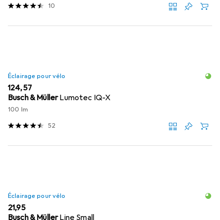
10
Éclairage pour vélo
EUR
124,57
Busch & Müller
Lumotec IQ-X
100 lm
52
Éclairage pour vélo
EUR
21,95
Busch & Müller
Line Small