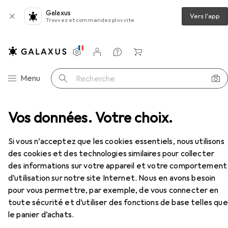
Galaxus
Vers l'app
Trouvez et commandez plus vite
Paramètres
Compte client
Listes de comparaison
Listes d'envies
Panier
Navigation par catégorie
Menu
Recherche
vélo
Vos données. Votre choix.
Antivol pour vélo
Abus Coffre-fort 1385
Accessoires
Si vous n’acceptez que les cookies essentiels, nous utilisons
des cookies et des technologies similaires pour collecter
Abus
Coffre-fort 1385
des informations sur votre appareil et votre comportement
75 cm
d’utilisation sur notre site Internet. Nous en avons besoin
pour vous permettre, par exemple, de vous connecter en
toute sécurité et d’utiliser des fonctions de base telles que
le panier d’achats.