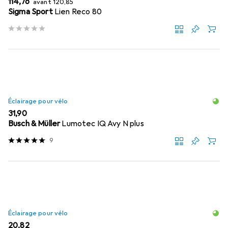
EUR
114,76
avant
120,85
Sigma Sport
Lien Reco 80
Éclairage pour vélo
EUR
31,90
Busch & Müller
Lumotec IQ Avy N plus
9
Éclairage pour vélo
EUR
20,82