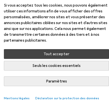
Accessoires pour Abus Coffre-
Si vous acceptez tous les cookies, nous pouvons également
utiliser ces informations afin de vous afficher des offres
fort 1385
personnalisées, améliorer nos sites et vous présenter des
annonces publicitaires ciblées sur nos sites et d’autres sites
Ici, vous trouverez des accessoires compatibles avec le
ainsi que sur nos applications. Cela nous permet également
produit Abus Coffre-fort 1385 des catégories Éclairage
de transmettre certaines données à des tiers et à nos
pour vélo et Accessoires pour antivols de vélo.
partenaires publicitaires.
Tout accepter
Populaire
Éclairage Pour Vélo
Accessoires Pour Antivols D
Seuls les cookies essentiels
Pertinence
Liste des produits
Paramètres
−6%
Mentions légales
Déclaration sur la protection des données
Éclairage pour vélo