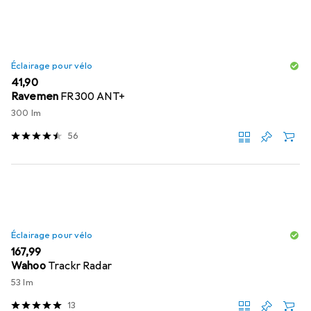
Éclairage pour vélo
EUR
41,90
Ravemen
FR300 ANT+
300 lm
56
Éclairage pour vélo
EUR
167,99
Wahoo
Trackr Radar
53 lm
13