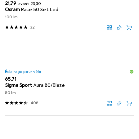
EUR
EUR
21,79
avant
23,30
Osram
Race 50 Set Led
100 lm
32
Éclairage pour vélo
EUR
65,71
Sigma Sport
Aura 80/Blaze
80 lm
408