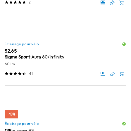
2
Éclairage pour vélo
EUR
52,65
Sigma Sport
Aura 60/Infinity
60 lm
41
−13%
Éclairage pour vélo
EUR
EUR
139,–
avant
159,–