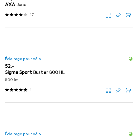
AXA
Juno
17
Éclairage pour vélo
EUR
52,–
Sigma Sport
Buster 800HL
800 lm
1
Éclairage pour vélo