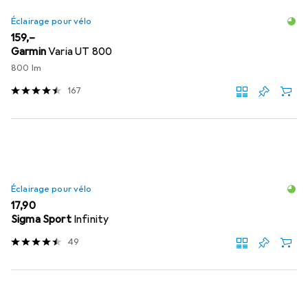
Éclairage pour vélo
EUR
159,–
Garmin
Varia UT 800
800 lm
167
Éclairage pour vélo
EUR
17,90
Sigma Sport
Infinity
49