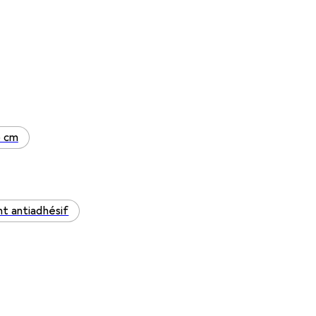
6 cm
 antiadhésif