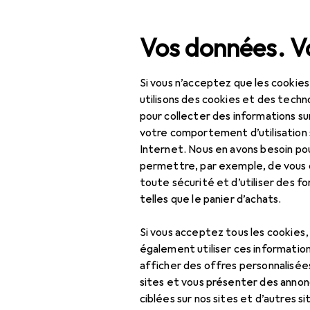
Recherche
Vos données. Vo
Si vous n’acceptez que les cookies
Navigation par catégorie
Tout l'assortiment
Hab
Tout l'assortiment
utilisons des cookies et des techno
pour collecter des informations su
Batterie de 
Habitat
votre comportement d’utilisation 
Internet. Nous en avons besoin po
Cuisine
permettre, par exemple, de vous
toute sécurité et d’utiliser des f
Cuisiner + préparer
Découvrir
Forum
telles que le panier d’achats.
Batterie de cuisine
Best-seller
Si vous acceptez tous les cookies
Plaque de cuisson
également utiliser ces information
amovible
afficher des offres personnalisée
sites et vous présenter des annonc
Plat à gratin
ciblées sur nos sites et d’autres si