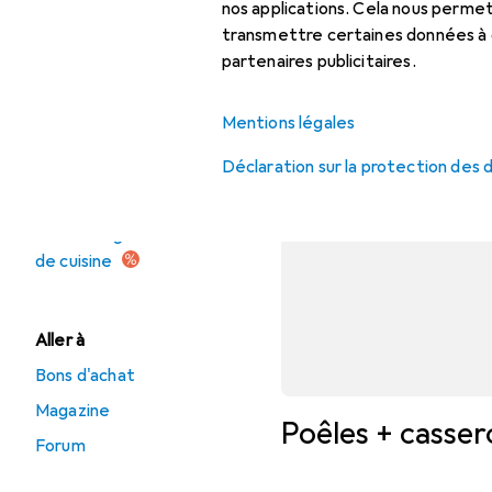
Poêle + casserole
nos applications. Cela nous perm
transmettre certaines données à d
Poêle + casserole :
partenaires publicitaires.
accessoires
Ustensiles de cuisine
Mentions légales
Déclaration sur la protection des
Offres
Déstockage Batterie
de cuisine
Aller à
Bons d'achat
Magazine
Poêles + cassero
Forum