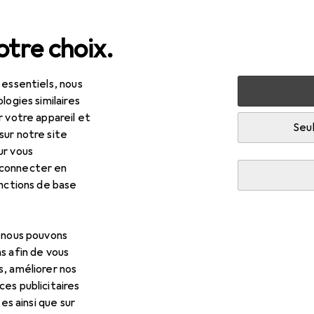
tre choix.
 essentiels, nous
itat
Cuisine
Cuisiner + préparer
Batterie de cuisine
logies similaires
r votre appareil et
cuisine
Seul
sur notre site
ur vous
 connecter en
onctions de base
, nous pouvons
s afin de vous
s, améliorer nos
es publicitaires
tes ainsi que sur