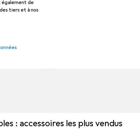
et également de
es tiers et à nos
 données
les : accessoires les plus vendus