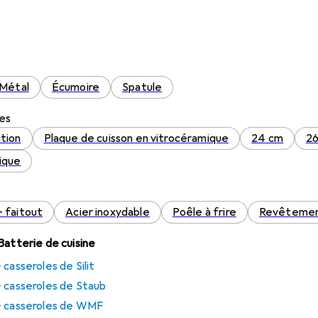
Métal
Écumoire
Spatule
les
ction
Plaque de cuisson en vitrocéramique
24 cm
2
rique
 faitout
Acier inoxydable
Poêle à frire
Revêtement
Batterie de cuisine
casseroles de Silit
+ casseroles de Staub
+ casseroles de WMF