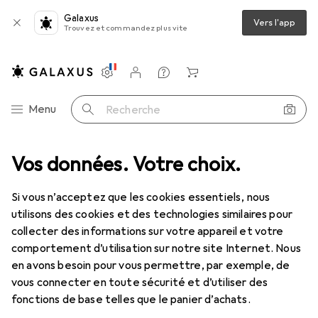
Galaxus
Vers l'app
Trouvez et commandez plus vite
Paramètres
Compte client
Listes de comparaison
Listes d'envies
Panier
Navigation par catégorie
Menu
Recherche
ment
Vos données. Votre choix.
Habitat
Cuisine
Préparation des boissons
Théière
Théière
Si vous n’acceptez que les cookies essentiels, nous
utilisons des cookies et des technologies similaires pour
collecter des informations sur votre appareil et votre
Produits
Forum
comportement d’utilisation sur notre site Internet. Nous
en avons besoin pour vous permettre, par exemple, de
vous connecter en toute sécurité et d’utiliser des
fonctions de base telles que le panier d’achats.