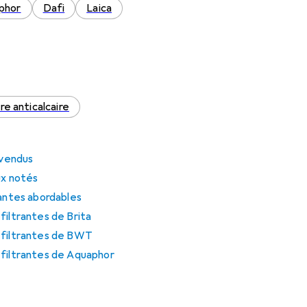
phor
Dafi
Laica
tre anticalcaire
 vendus
ux notés
rantes abordables
filtrantes de Brita
 filtrantes de BWT
 filtrantes de Aquaphor