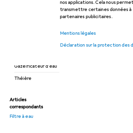
nos applications. Cela nous perm
Carafe filtrante
transmettre certaines données à d
Centrifugeuse
partenaires publicitaires.
Conteneurs de
Mentions légales
service
Déclaration sur la protection des
Distributeur de
boissons
Gazéificateur d’eau
Théière
Articles
correspondants
Filtre à eau