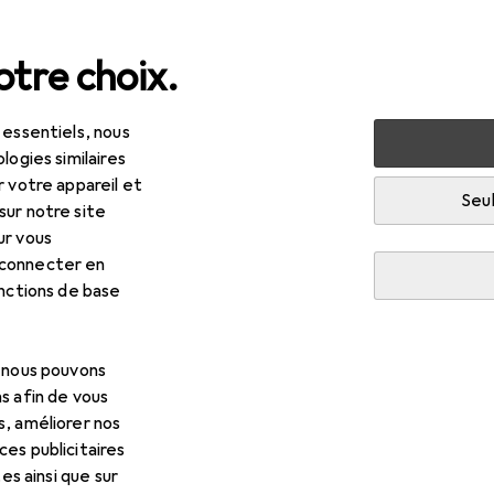
tre choix.
 essentiels, nous
itat
Cuisine
Préparation des boissons
Carafe filtran
logies similaires
r votre appareil et
ante
Seul
sur notre site
ur vous
 connecter en
onctions de base
, nous pouvons
s afin de vous
s, améliorer nos
es publicitaires
tes ainsi que sur