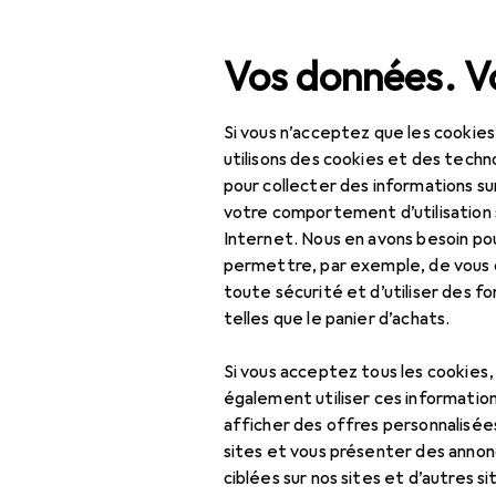
Recherche
Vos données. Vo
Si vous n’acceptez que les cookies
Navigation par catégorie
Tout l'assortiment
Hab
Tout l'assortiment
utilisons des cookies et des techno
pour collecter des informations su
Carafe filtr
Habitat
votre comportement d’utilisation 
Internet. Nous en avons besoin po
Cuisine
permettre, par exemple, de vous
toute sécurité et d’utiliser des f
Préparation des
Produits
Forum
telles que le panier d’achats.
boissons
Accessoires pour la
Si vous acceptez tous les cookies
préparation de
également utiliser ces information
boissons
afficher des offres personnalisée
sites et vous présenter des annonc
Bouilloire électrique
ciblées sur nos sites et d’autres si