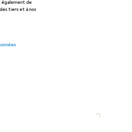
et également de
es tiers et à nos
 données