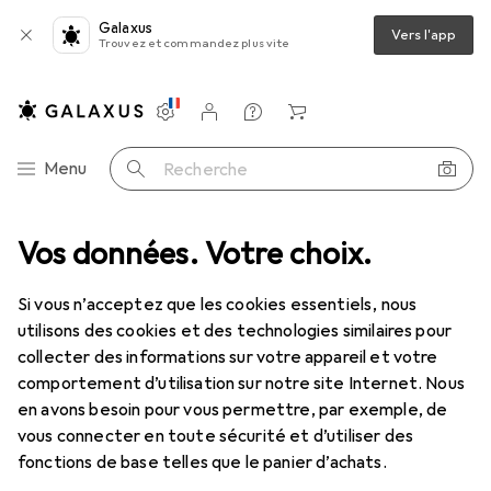
Galaxus
Vers l'app
Trouvez et commandez plus vite
Paramètres
Compte client
Listes de comparaison
Listes d'envies
Panier
Navigation par catégorie
Menu
Recherche
Vos données. Votre choix.
Tout l'assortiment
Intérieur
Meubles
Plateau de table
Plateau de table
Si vous n’acceptez que les cookies essentiels, nous
utilisons des cookies et des technologies similaires pour
collecter des informations sur votre appareil et votre
Produits
Forum
comportement d’utilisation sur notre site Internet. Nous
en avons besoin pour vous permettre, par exemple, de
vous connecter en toute sécurité et d’utiliser des
fonctions de base telles que le panier d’achats.