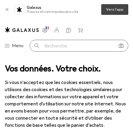
Galaxus
Vers l'app
Trouvez et commandez plus vite
Paramètres
Compte client
Listes de comparaison
Listes d'envies
Panier
Navigation par catégorie
Menu
Recherche
Tout l'assortiment
Vos données. Votre choix.
Intérieur
Meubles
Bureau
Bureau
Bureau
Si vous n’acceptez que les cookies essentiels, nous
utilisons des cookies et des technologies similaires pour
collecter des informations sur votre appareil et votre
Produits
Forum
comportement d’utilisation sur notre site Internet. Nous
en avons besoin pour vous permettre, par exemple, de
vous connecter en toute sécurité et d’utiliser des
fonctions de base telles que le panier d’achats.