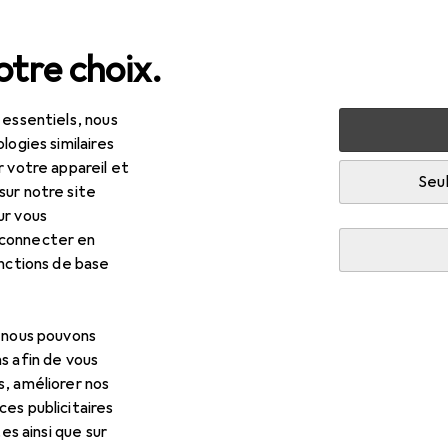
tre choix.
 essentiels, nous
rieur
Meubles
Salon
Étagère à vin
logies similaires
r votre appareil et
n
Seul
sur notre site
ur vous
 connecter en
onctions de base
, nous pouvons
s afin de vous
s, améliorer nos
es publicitaires
tes ainsi que sur