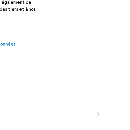
et également de
es tiers et à nos
 données