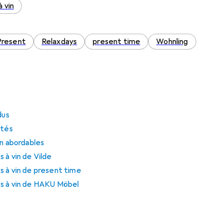
 vin
Present
Relaxdays
present time
Wohnling
dus
otés
in abordables
 à vin de Vilde
s à vin de present time
s à vin de HAKU Möbel