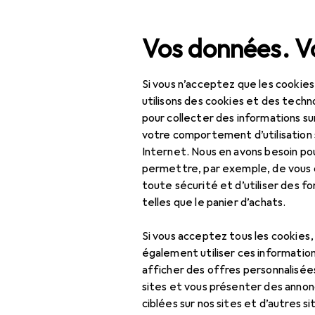
Recherche
Vos données. Vo
Si vous n’acceptez que les cookies
Navigation par catégorie
Tout l'assortiment
Inté
Tout l'assortiment
utilisons des cookies et des techno
pour collecter des informations su
Étagère à vi
Intérieur
votre comportement d’utilisation 
Internet. Nous en avons besoin po
Meubles
permettre, par exemple, de vous
toute sécurité et d’utiliser des f
Salon
Produits
Forum
telles que le panier d’achats.
Commode + buffet
Si vous acceptez tous les cookies
Console
également utiliser ces information
afficher des offres personnalisée
Étagère
sites et vous présenter des annonc
Étagère à vin
ciblées sur nos sites et d’autres si