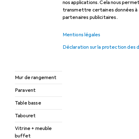
nos applications. Cela nous perm
Étagères :
transmettre certaines données à d
accessoires
partenaires publicitaires.
Fauteuil
Mentions légales
Fauteuil poire
Déclaration sur la protection des
Meuble TV
Miroir
Mur de rangement
Paravent
Table basse
Tabouret
Vitrine + meuble
buffet