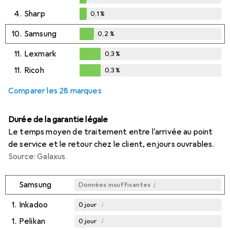
0,1
%
4.
Sharp
0,1
%
0,1
%
10.
Samsung
0,2
%
0,2
%
11.
Lexmark
0,3
%
0,3
%
11.
Ricoh
0,3
%
0,3
%
Comparer les 28 marques
Durée de la garantie légale
Le temps moyen de traitement entre l'arrivée au point
de service et le retour chez le client, en jours ouvrables.
Source: Galaxus
i
Samsung
Données insuffisantes
1.
Inkadoo
i
0
jour
1.
Pelikan
i
0
jour