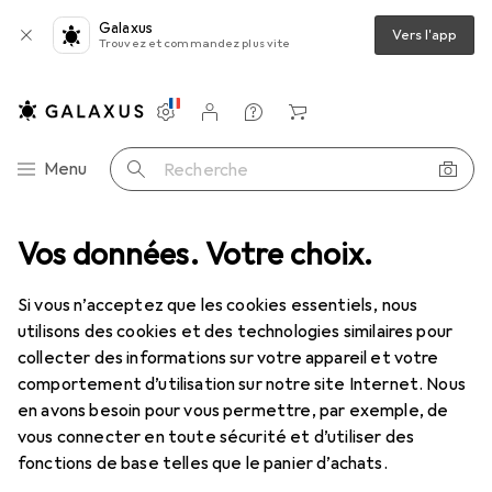
Galaxus
Vers l'app
Trouvez et commandez plus vite
Paramètres
Compte client
Listes de comparaison
Listes d'envies
Panier
Navigation par catégorie
Menu
Recherche
primantes + scanners
Vos données. Votre choix.
Imprimer
Toner
Samsung CLT-R806X
Si vous n’acceptez que les cookies essentiels, nous
utilisons des cookies et des technologies similaires pour
10 images
collecter des informations sur votre appareil et votre
comportement d’utilisation sur notre site Internet. Nous
EUR
200,68
en avons besoin pour vous permettre, par exemple, de
Samsung
CLT-R806X
vous connecter en toute sécurité et d’utiliser des
C, M, Y
fonctions de base telles que le panier d’achats.