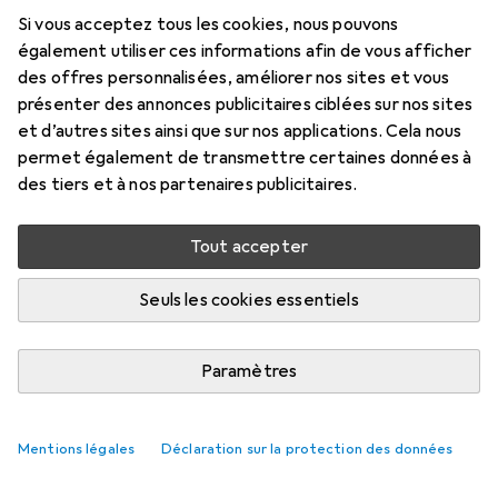
Prix en EUR TVA incl.
Si vous acceptez tous les cookies, nous pouvons
également utiliser ces informations afin de vous afficher
Évaluations
des offres personnalisées, améliorer nos sites et vous
présenter des annonces publicitaires ciblées sur nos sites
et d’autres sites ainsi que sur nos applications. Cela nous
permet également de transmettre certaines données à
Livré entre mer, 19/8 et mar, 25/8
des tiers et à nos partenaires publicitaires.
Plus que 2 pièces en stock chez le fournisseur
M'informer si le produit est disponible plus tôt
Tout accepter
Seuls les cookies essentiels
Ajouter au panier
Paramètres
Comparer
Ajouter à la liste
livraison gratuite
Mentions légales
Déclaration sur la protection des données