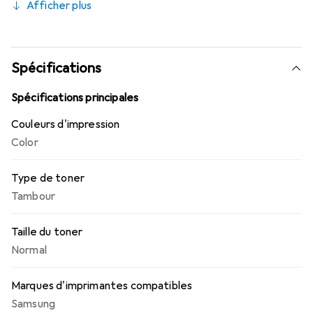
Afficher plus
votre entreprise à un niveau élevé et imprimez
davantage avec des cartouches à haut rendement en
option.
Spécifications
Spécifications principales
Couleurs d'impression
Color
Type de toner
Tambour
Taille du toner
Normal
Marques d'imprimantes compatibles
Samsung