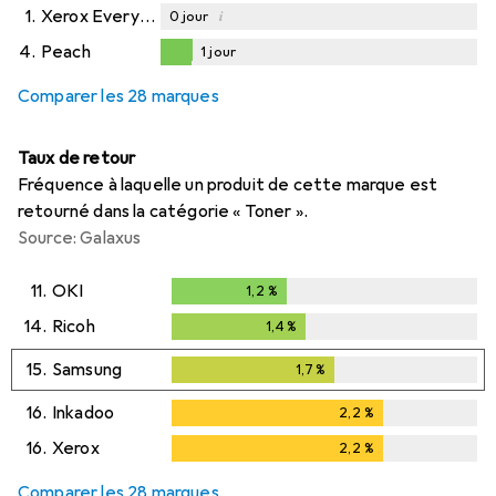
1.
Xerox Everyday
i
0
jour
4.
Peach
1
jour
1
jour
Comparer les 28 marques
Taux de retour
Fréquence à laquelle un produit de cette marque est
retourné dans la catégorie « Toner ».
Source: Galaxus
11.
OKI
1,2
%
1,2
%
14.
Ricoh
1,4
%
1,4
%
15.
Samsung
1,7
%
1,7
%
16.
Inkadoo
2,2
%
2,2
%
16.
Xerox
2,2
%
2,2
%
Comparer les 28 marques