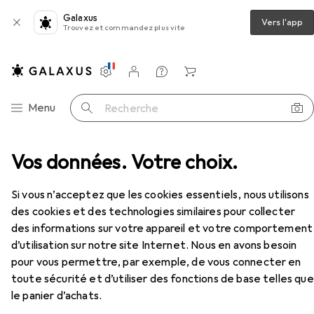
Galaxus
Vers l'app
Trouvez et commandez plus vite
Paramètres
Compte client
Listes de comparaison
Listes d'envies
Panier
Navigation par catégorie
Menu
Recherche
 scanners
Vos données. Votre choix.
Imprimer
Toner
Kyocera TK-170
Accessoires
EUR
EUR
62,86
avant
68,47
Si vous n’acceptez que les cookies essentiels, nous utilisons
Kyocera
TK-170
des cookies et des technologies similaires pour collecter
CF
des informations sur votre appareil et votre comportement
d’utilisation sur notre site Internet. Nous en avons besoin
pour vous permettre, par exemple, de vous connecter en
Accessoires pour Kyocera TK-170
toute sécurité et d’utiliser des fonctions de base telles que
le panier d’achats.
Ici, vous trouverez des accessoires compatibles avec le