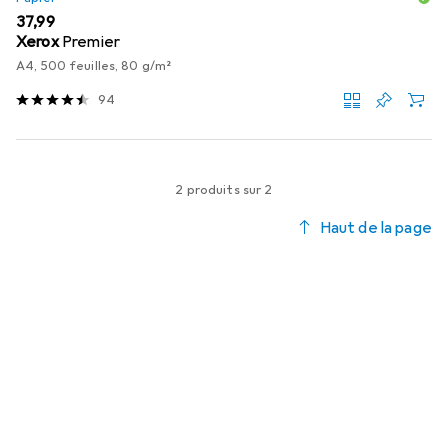
EUR
37,99
Xerox
Premier
A4, 500 feuilles, 80 g/m²
94
2 produits sur 2
Haut de la page