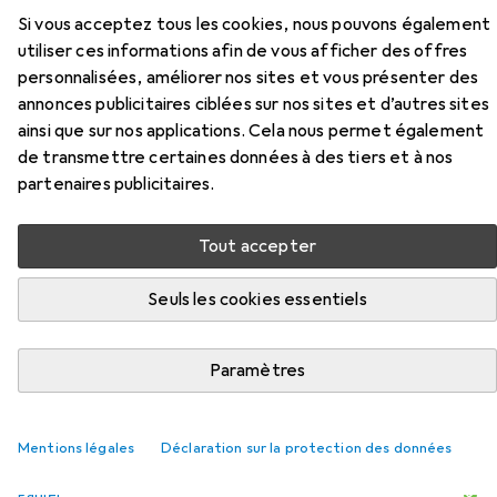
produit Kyocera TK-170 de la catégorie Papier.
Si vous acceptez tous les cookies, nous pouvons également
utiliser ces informations afin de vous afficher des offres
Pertinence
personnalisées, améliorer nos sites et vous présenter des
Liste des produits
annonces publicitaires ciblées sur nos sites et d’autres sites
ainsi que sur nos applications. Cela nous permet également
de transmettre certaines données à des tiers et à nos
partenaires publicitaires.
REMISE QUANTITATIVE
Papier
Tout accepter
EUR
6,40
à partir de 3 pièces
HP
Maison et bureau
Seuls les cookies essentiels
A4, 500 feuilles, 80 g/m²
1141
Paramètres
Mentions légales
Déclaration sur la protection des données
Papier