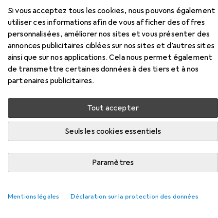
Accessoires pour Canon Cli-8 M
Si vous acceptez tous les cookies, nous pouvons également
Ink Blister W/Sec
utiliser ces informations afin de vous afficher des offres
personnalisées, améliorer nos sites et vous présenter des
Ici, vous trouverez des accessoires compatibles avec le
annonces publicitaires ciblées sur nos sites et d’autres sites
produit Canon Cli-8 M Ink Blister W/Sec de la catégorie
ainsi que sur nos applications. Cela nous permet également
Papier.
de transmettre certaines données à des tiers et à nos
partenaires publicitaires.
Pertinence
Liste des produits
Tout accepter
Seuls les cookies essentiels
REMISE QUANTITATIVE
Papier
Paramètres
EUR
6,40
à partir de 3 pièces
HP
Maison et bureau
A4, 500 feuilles, 80 g/m²
Mentions légales
Déclaration sur la protection des données
1140