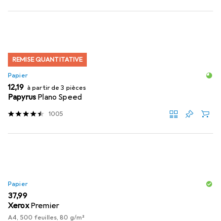
REMISE QUANTITATIVE
Papier
EUR
12,19
à partir de 3 pièces
Papyrus
Plano Speed
1005
Papier
EUR
37,99
Xerox
Premier
A4, 500 feuilles, 80 g/m²