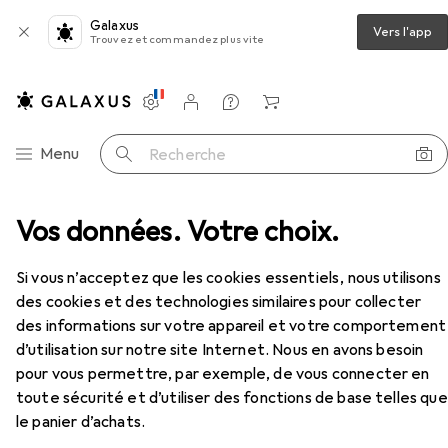
Galaxus
Vers l'app
Trouvez et commandez plus vite
Paramètres
Compte client
Listes de comparaison
Listes d'envies
Panier
Navigation par catégorie
Menu
Recherche
uche d'impression
Vos données. Votre choix.
Canon Cli-8 M Ink Blister W/Sec
Accessoires
Si vous n’acceptez que les cookies essentiels, nous utilisons
EUR
21,90
des cookies et des technologies similaires pour collecter
Canon
Cli-8 M Ink Blister W/Sec
des informations sur votre appareil et votre comportement
M
d’utilisation sur notre site Internet. Nous en avons besoin
pour vous permettre, par exemple, de vous connecter en
toute sécurité et d’utiliser des fonctions de base telles que
le panier d’achats.