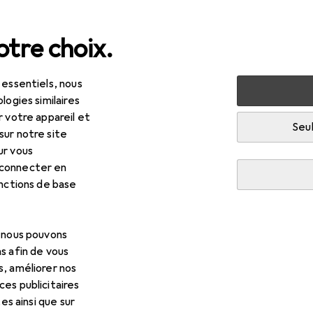
tre choix.
 essentiels, nous
mantes + scanners
Imprimer
Cartouche d'impression
logies similaires
r votre appareil et
Seul
sur notre site
R
,86
ur vous
other
LC-12EC INK FOR MFCJ6925DW
 connecter en
onctions de base
, nous pouvons
s afin de vous
s pour Brother LC-12EC IN
s, améliorer nos
es publicitaires
ccessoires compatibles avec le produit Brother LC-12EC INK F
tes ainsi que sur