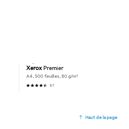
Papier
EUR
37,99
Xerox
Premier
A4, 500 feuilles, 80 g/m²
87
Haut de la page