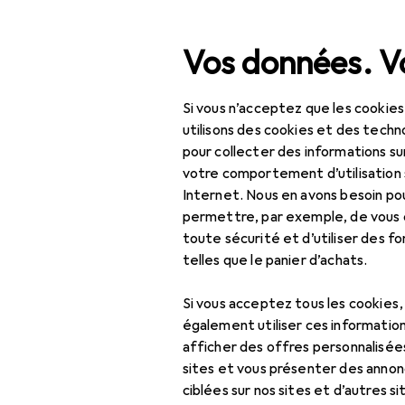
Recherche
Vos données. Vo
Si vous n’acceptez que les cookies
Navigation par catégorie
Tout l'assortiment
Bureau + papeterie
Impri
Tout l'assortiment
utilisons des cookies et des techno
pour collecter des informations su
Bureau + papeterie
votre comportement d’utilisation 
EU
30
Internet. Nous en avons besoin po
Imprimantes +
Br
permettre, par exemple, de vous
scanners
C
toute sécurité et d’utiliser des f
telles que le panier d’achats.
Imprimer
Cartouche
Si vous acceptez tous les cookies
d'impression
également utiliser ces information
Accessoire
afficher des offres personnalisée
Graveur
sites et vous présenter des annonc
Ici, vous trouverez des a
ciblées sur nos sites et d’autres si
Imprimante