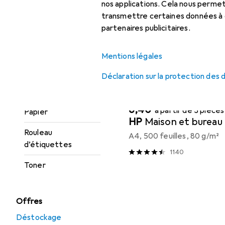
nos applications. Cela nous perm
Trier par
:
Pertinence
Imprimante :
transmettre certaines données à d
accessoires
Liste des produits
partenaires publicitaires.
Imprimante
Mentions légales
d'étiquettes
Déclaration sur la protection des
Imprimante de
REMISE QUANTITATIVE
caisse
Papier
EUR
6,40
à partir de 3 pièces
Papier
HP
Maison et bureau
Rouleau
A4, 500 feuilles, 80 g/m²
d’étiquettes
1140
Toner
Offres
Déstockage