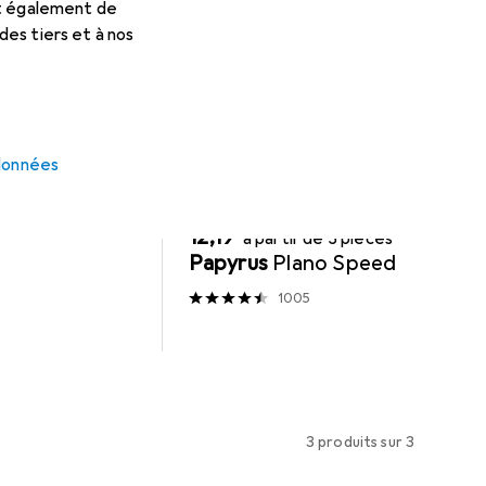
et également de
es tiers et à nos
 données
REMISE QUANTITATIVE
Papier
EUR
12,19
à partir de 3 pièces
Papyrus
Plano Speed
1005
3 produits sur 3