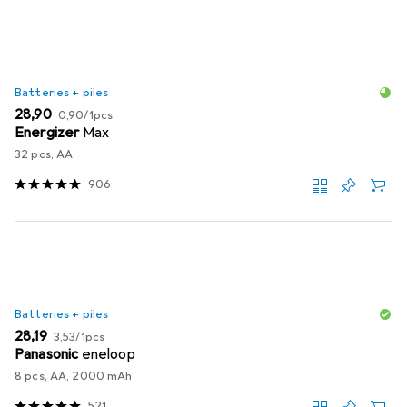
Batteries + piles
EUR
EUR
28,90
0,90
/
1pcs
Energizer
Max
32 pcs, AA
906
Batteries + piles
EUR
EUR
28,19
3,53
/
1pcs
Panasonic
eneloop
8 pcs, AA, 2000 mAh
521