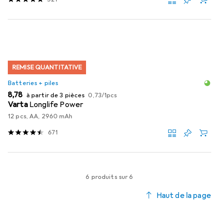
REMISE QUANTITATIVE
Batteries + piles
EUR
EUR
8,78
à partir de 3 pièces
0,73
/
1pcs
Varta
Longlife Power
12 pcs, AA, 2960 mAh
671
6 produits sur 6
Haut de la page