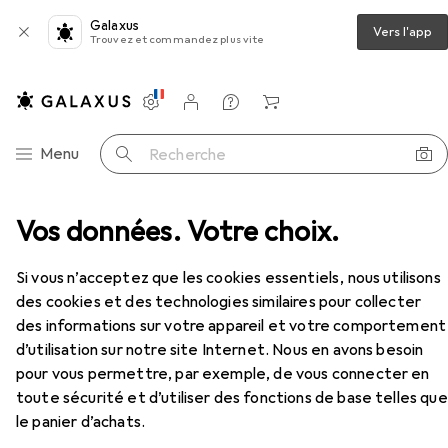
Galaxus
Vers l'app
Trouvez et commandez plus vite
Paramètres
Compte client
Listes de comparaison
Listes d'envies
Panier
Navigation par catégorie
Menu
Recherche
picerie : accessoires
Vos données. Votre choix.
Roba Accessoires de magasin
Accessoires
EUR
46,90
Si vous n’acceptez que les cookies essentiels, nous utilisons
Roba
Accessoires de magasin
des cookies et des technologies similaires pour collecter
des informations sur votre appareil et votre comportement
d’utilisation sur notre site Internet. Nous en avons besoin
pour vous permettre, par exemple, de vous connecter en
Accessoires pour Roba
toute sécurité et d’utiliser des fonctions de base telles que
Accessoires de magasin
le panier d’achats.