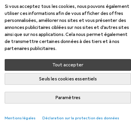
Si vous acceptez tous les cookies, nous pouvons également
Ici, vous trouverez des accessoires compatibles avec le
utiliser ces informations afin de vous afficher des offres
produit Roba Accessoires de magasin de la catégorie
personnalisées, améliorer nos sites et vous présenter des
Batteries + piles.
annonces publicitaires ciblées sur nos sites et d’autres sites
Pertinence
ainsi que sur nos applications. Cela nous permet également
de transmettre certaines données à des tiers et à nos
Liste des produits
partenaires publicitaires.
Tout accepter
Batteries + piles
EUR
EUR
28,71
2,87
/
1pcs
Seuls les cookies essentiels
Energizer
Lithium ultime
10 pcs, AA, 3000 mAh
Paramètres
425
Mentions légales
Déclaration sur la protection des données