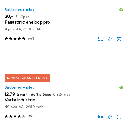
Batteries + piles
EUR
EUR
20,–
5,–
/
1pcs
Panasonic
eneloop pro
4 pcs, AA, 2500 mAh
663
REMISE QUANTITATIVE
Batteries + piles
EUR
EUR
12,79
à partir de 3 pièces
0,32
/
1pcs
Varta
Industrie
40 pcs, AA, 2950 mAh
396