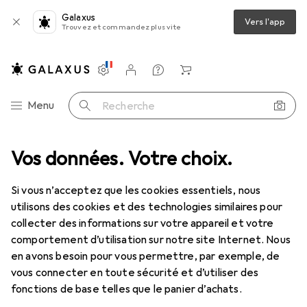
Galaxus
Vers l'app
Trouvez et commandez plus vite
Paramètres
Compte client
Listes de comparaison
Listes d'envies
Panier
Navigation par catégorie
Menu
Recherche
tockage
Vos données. Votre choix.
IT + multimédia
Jeux vidéo + VR
Gaming Nintendo
Déstockage Gaming Nintendo
Si vous n’acceptez que les cookies essentiels, nous
utilisons des cookies et des technologies similaires pour
collecter des informations sur votre appareil et votre
comportement d’utilisation sur notre site Internet. Nous
en avons besoin pour vous permettre, par exemple, de
vous connecter en toute sécurité et d’utiliser des
fonctions de base telles que le panier d’achats.