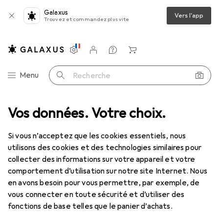
Galaxus
Vers l'app
Trouvez et commandez plus vite
Paramètres
Compte client
Listes de comparaison
Listes d'envies
Panier
Navigation par catégorie
Menu
Recherche
nt
Vos données. Votre choix.
Déstockage
IT + multimédia
Périphériques
Casques
Déstockage Casques
Si vous n’acceptez que les cookies essentiels, nous
utilisons des cookies et des technologies similaires pour
collecter des informations sur votre appareil et votre
comportement d’utilisation sur notre site Internet. Nous
en avons besoin pour vous permettre, par exemple, de
vous connecter en toute sécurité et d’utiliser des
fonctions de base telles que le panier d’achats.