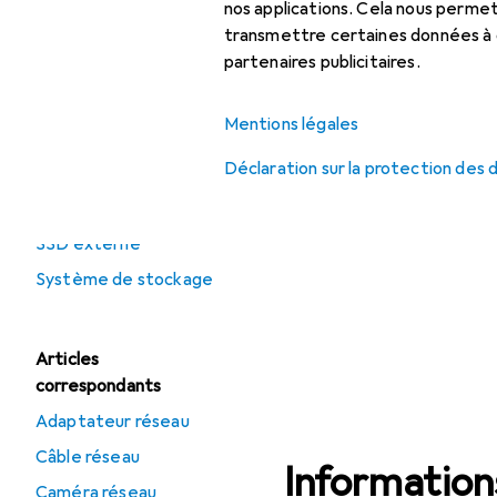
Système de
nos applications. Cela nous perm
stockage
transmettre certaines données à d
partenaires publicitaires.
Catégories
Mentions légales
apparentées
Déclaration sur la protection des
Disque dur externe
Serveur
SSD externe
Système de stockage
Articles
correspondants
Adaptateur réseau
Câble réseau
Informations
Caméra réseau