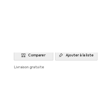
Synology
Livré mer, 12/8
Plus de 10 pièces en stock
Ajouter au panier
Comparer
Ajouter à la liste
livraison gratuite