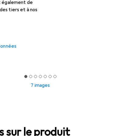
et également de
es tiers et à nos
 données
7 images
 sur le produit