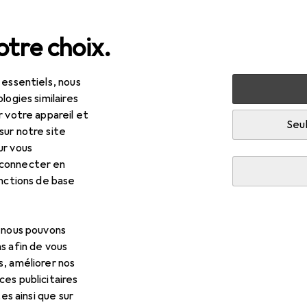
tre choix.
 essentiels, nous
 multimédia
Réseau
Serveurs de stockage en réseau
logies similaires
r votre appareil et
Seul
sur notre site
ur vous
 connecter en
onctions de base
, nous pouvons
s afin de vous
s, améliorer nos
es publicitaires
tes ainsi que sur