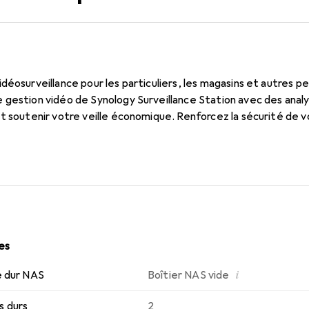
déosurveillance pour les particuliers, les magasins et autres p
 gestion vidéo de Synology Surveillance Station avec des analy
t soutenir votre veille économique. Renforcez la sécurité de v
les
i
e dur NAS
Boîtier NAS vide
s durs
2