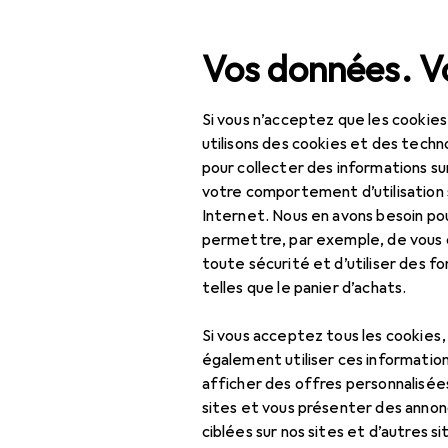
Recherche
Vos données. Vo
Si vous n’acceptez que les cookies
Navigation par catégorie
Tout l'assortiment
IT +
Tout l'assortiment
utilisons des cookies et des techno
pour collecter des informations su
IT + multimédia
votre comportement d’utilisation 
Internet. Nous en avons besoin po
Réseau
permettre, par exemple, de vous
toute sécurité et d’utiliser des f
Serveurs de stockage
telles que le panier d’achats.
en réseau
Crypto wallet
Si vous acceptez tous les cookies
également utiliser ces information
NAS
afficher des offres personnalisée
sites et vous présenter des annonc
NAS : accessoires
ciblées sur nos sites et d’autres si