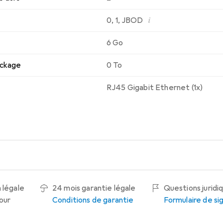
i
0
,
1
,
JBOD
6 Go
ockage
0 To
RJ45 Gigabit Ethernet (1x)
 légale
24 mois garantie légale
Questions juridi
tour
Conditions de garantie
Formulaire de s