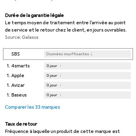
Durée de la garantie légale
Le temps moyen de traitement entre l'arrivée au point
de service et le retour chez le client, en jours ouvrables.
Source: Galaxus
i
SBS
Données insuffisantes
1.
4smarts
i
0
jour
1.
Apple
i
0
jour
1.
Avizar
i
0
jour
1.
Baseus
i
0
jour
Comparer les 33 marques
Taux de retour
Fréquence à laquelle un produit de cette marque est