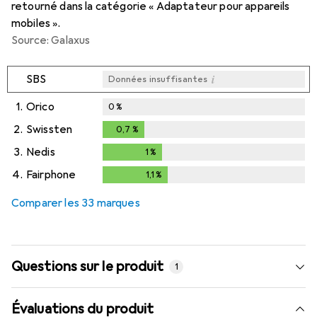
retourné dans la catégorie « Adaptateur pour appareils
mobiles ».
Source: Galaxus
i
SBS
Données insuffisantes
1.
Orico
0
%
2.
Swissten
0,7
%
0,7
%
3.
Nedis
1
%
1
%
4.
Fairphone
1,1
%
1,1
%
Comparer les 33 marques
Questions sur le produit
1
Évaluations du produit