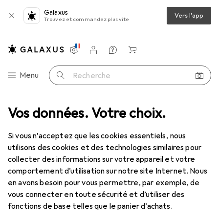
Galaxus
Vers l'app
Trouvez et commandez plus vite
Paramètres
Compte client
Listes de comparaison
Listes d'envies
Panier
Navigation par catégorie
Menu
Recherche
phone
Vos données. Votre choix.
Adaptateur pour appareils mobiles
SBS Teadaptjacktyck
Si vous n’acceptez que les cookies essentiels, nous
utilisons des cookies et des technologies similaires pour
3 images
collecter des informations sur votre appareil et votre
comportement d’utilisation sur notre site Internet. Nous
EUR
16,16
en avons besoin pour vous permettre, par exemple, de
SBS
Teadaptjacktyck
vous connecter en toute sécurité et d’utiliser des
USB-C, Jack 3.5mm
fonctions de base telles que le panier d’achats.