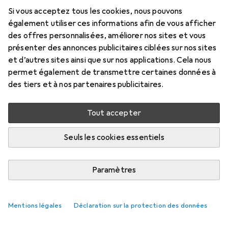
Prix en EUR TVA incl.
Si vous acceptez tous les cookies, nous pouvons
également utiliser ces informations afin de vous afficher
Marque
Évaluations
des offres personnalisées, améliorer nos sites et vous
Plus de produits SBS
2
présenter des annonces publicitaires ciblées sur nos sites
et d’autres sites ainsi que sur nos applications. Cela nous
permet également de transmettre certaines données à
Livré entre jeu, 20/8 et mer, 26/8
des tiers et à nos partenaires publicitaires.
6 pièces en stock chez le fournisseur
M'informer si le produit est disponible plus tôt
Tout accepter
Seuls les cookies essentiels
Ajouter au panier
Paramètres
Comparer
Ajouter à la liste
i
Livraison gratuite à partir de 39,–
Mentions légales
Déclaration sur la protection des données