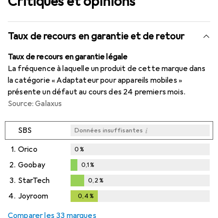
Critiques et opinions
Taux de recours en garantie et de retour
Taux de recours en garantie légale
La fréquence à laquelle un produit de cette marque dans
la catégorie « Adaptateur pour appareils mobiles »
présente un défaut au cours des 24 premiers mois.
Source: Galaxus
i
SBS
Données insuffisantes
1.
Orico
0
%
2.
Goobay
0,1
%
0,1
%
3.
StarTech
0,2
%
0,2
%
4.
Joyroom
0,4
%
0,4
%
Comparer les 33 marques