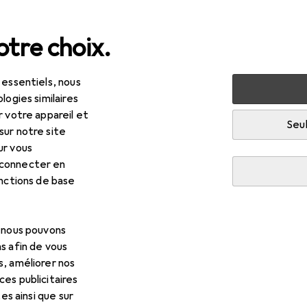
tre choix.
 essentiels, nous
timédia
TV + home cinéma
Projecteurs + écrans de proj
logies similaires
r votre appareil et
R
5,94
Seul
sur notre site
dak
Luma 350
ur vous
A, 200 lm, 1.3:1
 connecter en
onctions de base
 pour Kodak Luma 350
, nous pouvons
s afin de vous
cessoires compatibles avec le produit Kodak Luma 350 de la cat
s, améliorer nos
es publicitaires
tes ainsi que sur