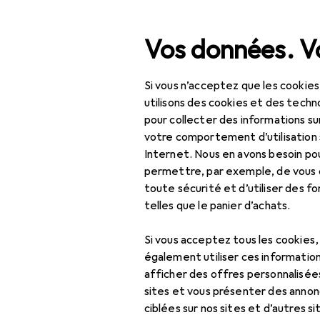
Recherche
Vos données. Vo
Si vous n’acceptez que les cookies
Navigation par catégorie
Tout l'assortiment
IT + mul
Tout l'assortiment
utilisons des cookies et des techno
pour collecter des informations su
EU
47
IT + multimédia
votre comportement d’utilisation 
Ko
Internet. Nous en avons besoin po
TV + home cinéma
WVG
permettre, par exemple, de vous
toute sécurité et d’utiliser des f
Projecteurs + écrans
telles que le panier d’achats.
de projection
Accessoires
Ampoule pour
Si vous acceptez tous les cookies
projecteur
également utiliser ces information
Ici, vous trouverez des ac
afficher des offres personnalisée
Écran de projection
sites et vous présenter des annonc
Trier par
:
Pertinence
ciblées sur nos sites et d’autres si
Écran de projection :
Liste des produits