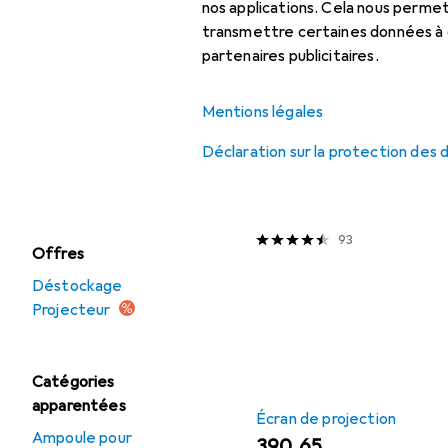
nos applications. Cela nous perm
accessoires
transmettre certaines données à d
Projecteur
partenaires publicitaires.
Projecteur :
Mentions légales
accessoires
Écran de projection
Déclaration sur la protection des
EUR
428,–
Support pour
Elite Screens
Yard Ma
projecteur
120", 16:9
93
Offres
Déstockage
Projecteur
Catégories
apparentées
Écran de projection
Ampoule pour
EUR
390,65