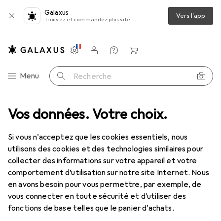
Galaxus
Vers l'app
Trouvez et commandez plus vite
Paramètres
Compte client
Listes de comparaison
Listes d'envies
Panier
Navigation par catégorie
Menu
Recherche
Meilleures ventes Lunettes
Vos données. Votre choix.
d'ordinateur de Oakley
Si vous n’acceptez que les cookies essentiels, nous
utilisons des cookies et des technologies similaires pour
Cette page reste toujours à jour et se met
collecter des informations sur votre appareil et votre
i
automatiquement à jour.
comportement d’utilisation sur notre site Internet. Nous
en avons besoin pour vous permettre, par exemple, de
vous connecter en toute sécurité et d’utiliser des
1. Oakley
Helux
fonctions de base telles que le panier d’achats.