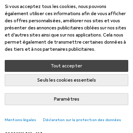
Helux, les lunettes inspirées du gaming pour tous
Si vous acceptez tous les cookies, nous pouvons
ceux qui n'ont pas peur de l'audace. Helux est
également utiliser ces informations afin de vous afficher
des offres personnalisées, améliorer nos sites et vous
connectée aux gamers et tire son nom de l'hélice
présenter des annonces publicitaires ciblées sur nos sites
de la molécule
plus
et d’autres sites ainsi que sur nos applications. Cela nous
permet également de transmettre certaines données à
des tiers et à nos partenaires publicitaires.
Lunettes d'ordinateur
EUR
169,–
Tout accepter
Oakley
Helux
Seuls les cookies essentiels
Paramètres
2. Oakley
NXTLVL Lunettes avec
Mentions légales
Déclaration sur la protection des données
verres Prizm Gaming Satin Black