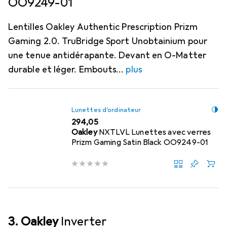
OO9249-01
Lentilles Oakley Authentic Prescription Prizm
Gaming 2.0. TruBridge Sport Unobtainium pour
une tenue antidérapante. Devant en O-Matter
durable et léger. Embouts
plus
Lunettes d'ordinateur
EUR
294,05
Oakley
NXTLVL Lunettes avec verres
Prizm Gaming Satin Black OO9249-01
3. Oakley
Inverter