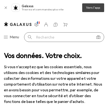
Galaxus
Vers l'app
Trouvez et commandez plus vite
Paramètres
Compte client
Listes de comparaison
Listes d'envies
Panier
Navigation par catégorie
Menu
Recherche
Santé
Vos données. Votre choix.
Instruments de mesure médicaux
Thermomètre médical
Thermomètre médical
Si vous n’acceptez que les cookies essentiels, nous
utilisons des cookies et des technologies similaires pour
collecter des informations sur votre appareil et votre
Produits
Forum
comportement d’utilisation sur notre site Internet. Nous
en avons besoin pour vous permettre, par exemple, de
vous connecter en toute sécurité et d’utiliser des
fonctions de base telles que le panier d’achats.