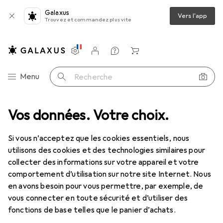
Galaxus
Vers l'app
Trouvez et commandez plus vite
Paramètres
Compte client
Listes de comparaison
Listes d'envies
Panier
Navigation par catégorie
Menu
Recherche
'assortiment
Vos données. Votre choix.
Beauté + santé
Hygiène dentaire
Fil dentaire
Fil dentaire
Si vous n’acceptez que les cookies essentiels, nous
utilisons des cookies et des technologies similaires pour
collecter des informations sur votre appareil et votre
Produits
Forum
comportement d’utilisation sur notre site Internet. Nous
en avons besoin pour vous permettre, par exemple, de
vous connecter en toute sécurité et d’utiliser des
fonctions de base telles que le panier d’achats.