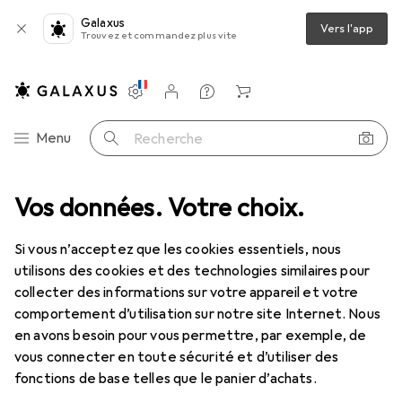
Galaxus
Vers l'app
Trouvez et commandez plus vite
Paramètres
Compte client
Listes de comparaison
Listes d'envies
Panier
Navigation par catégorie
Menu
Recherche
Beauté + santé
Vos données. Votre choix.
Rasage + épilation
Cire + crème dépilatoire
Cire + crème dépilatoire
Si vous n’acceptez que les cookies essentiels, nous
utilisons des cookies et des technologies similaires pour
collecter des informations sur votre appareil et votre
Produits
Forum
comportement d’utilisation sur notre site Internet. Nous
en avons besoin pour vous permettre, par exemple, de
vous connecter en toute sécurité et d’utiliser des
fonctions de base telles que le panier d’achats.