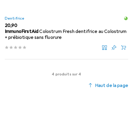
Dentifrice
EUR
20,90
ImmunoFirstAid
Colostrum Fresh dentifrice au Colostrum
+ prébiotique sans fluorure
4 produits sur 4
Haut de la page