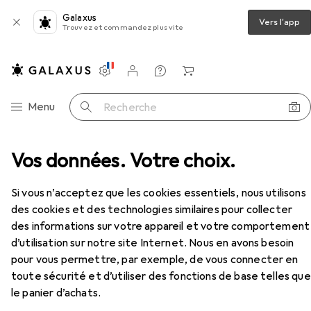
Galaxus
Vers l'app
Trouvez et commandez plus vite
Paramètres
Compte client
Listes de comparaison
Listes d'envies
Panier
Navigation par catégorie
Menu
Recherche
Smile4Life Brosse à dents manuelle Rockee Quackie
Vos données. Votre choix.
Accessoires
Si vous n’acceptez que les cookies essentiels, nous utilisons
des cookies et des technologies similaires pour collecter
des informations sur votre appareil et votre comportement
d’utilisation sur notre site Internet. Nous en avons besoin
pour vous permettre, par exemple, de vous connecter en
toute sécurité et d’utiliser des fonctions de base telles que
le panier d’achats.
EUR
17,90