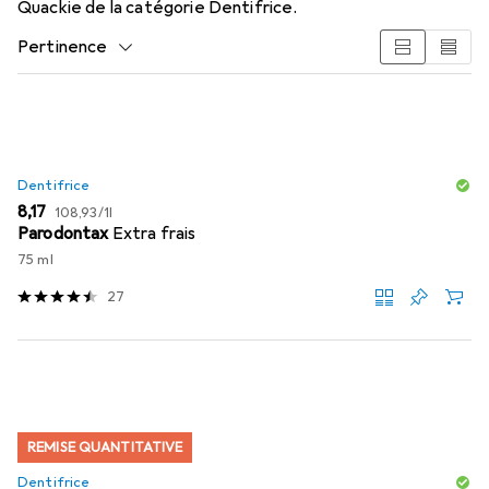
Quackie de la catégorie Dentifrice.
Pertinence
Liste des produits
Dentifrice
EUR
EUR
8,17
108,93
/
1l
Parodontax
Extra frais
75 ml
27
REMISE QUANTITATIVE
Dentifrice