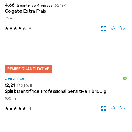
EUR
EUR
4,66
à partir de 4 pièces
62,13
/
1l
Colgate
Extra Frais
75 ml
9
REMISE QUANTITATIVE
Dentifrice
EUR
EUR
12,21
122,10
/
1l
Splat
Dentifrice Professional Sensitive Tb 100 g
100 ml
4