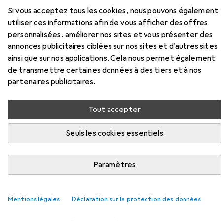
Smile4Life
Brosse à dents manuelle
Rockee Quackie
Si vous acceptez tous les cookies, nous pouvons également
Souple, 1x
utiliser ces informations afin de vous afficher des offres
personnalisées, améliorer nos sites et vous présenter des
annonces publicitaires ciblées sur nos sites et d’autres sites
ainsi que sur nos applications. Cela nous permet également
de transmettre certaines données à des tiers et à nos
partenaires publicitaires.
Tout accepter
Seuls les cookies essentiels
Accessoires pour Smile4Life
Brosse à dents manuelle Rockee
Paramètres
Quackie
Mentions légales
Déclaration sur la protection des données
Ici, vous trouverez des accessoires compatibles avec le
produit Smile4Life Brosse à dents manuelle Rockee