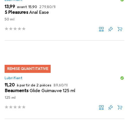
EUR
EUR
EUR
13,99
avant
15,90
279,80
/
1l
S Pleasures
Anal Ease
50 ml
REMISE QUANTITATIVE
Lubrifiant
EUR
EUR
11,20
à partir de 2 pièces
89,60
/
1l
Beauments
Glide Guimauve 125 ml
125 ml