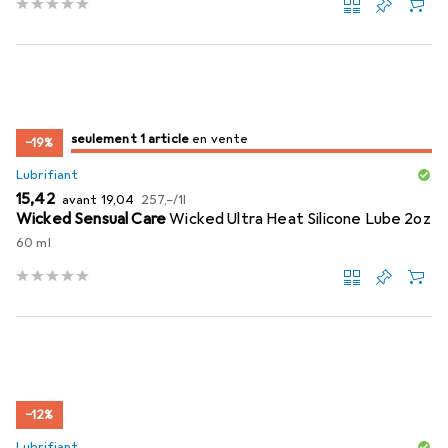
juste 1 pièce
seulement 1 article
en vente
en vente
−19%
Lubrifiant
EUR
EUR
EUR
15,42
avant
19,04
257,–
/
1l
Wicked Sensual Care
Wicked Ultra Heat Silicone Lube 2oz
60 ml
−12%
Lubrifiant