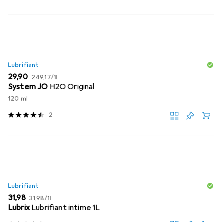
Lubrifiant
EUR
EUR
29,90
249,17
/
1l
System JO
H2O Original
120 ml
2
Lubrifiant
EUR
EUR
31,98
31,98
/
1l
Lubrix
Lubrifiant intime 1L