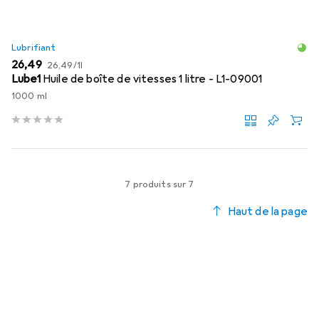
Lubrifiant
EUR
EUR
26,49
26,49
/
1l
Lube1
Huile de boîte de vitesses 1 litre - L1-09001
1000 ml
7 produits sur 7
Haut de la page