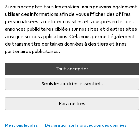
Si vous acceptez tous les cookies, nous pouvons également
Accessoires pour Mister Size Fun
utiliser ces informations afin de vous afficher des offres
Skin
personnalisées, améliorer nos sites et vous présenter des
annonces publicitaires ciblées sur nos sites et d’autres sites
ainsi que sur nos applications. Cela nous permet également
Ici, vous trouverez des accessoires compatibles avec le
de transmettre certaines données à des tiers et à nos
produit Mister Size Fun Skin de la catégorie Lubrifiant.
partenaires publicitaires.
Pertinence
Liste des produits
Tout accepter
Seuls les cookies essentiels
REMISE QUANTITATIVE
Paramètres
Lubrifiant
EUR
EUR
9,41
à partir de 2 pièces
47,05
/
1l
Durex
Play Massage 2 in 1
200 ml
Mentions légales
Déclaration sur la protection des données
621