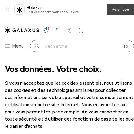
Galaxus
Vers l'app
Trouvez et commandez plus vite
Paramètres
Compte client
Listes de comparaison
Listes d'envies
Panier
Navigation par catégorie
Menu
Recherche
contraception
Vos données. Votre choix.
Préservatifs
Mister Size Fun Skin
Accessoires
Si vous n’acceptez que les cookies essentiels, nous utilisons
des cookies et des technologies similaires pour collecter
EUR
EUR
4,85
à partir de 2 pièces
1,62
/
1pcs
des informations sur votre appareil et votre comportement
Mister Size
Fun Skin
d’utilisation sur notre site Internet. Nous en avons besoin
3 pcs
pour vous permettre, par exemple, de vous connecter en
toute sécurité et d’utiliser des fonctions de base telles que
le panier d’achats.