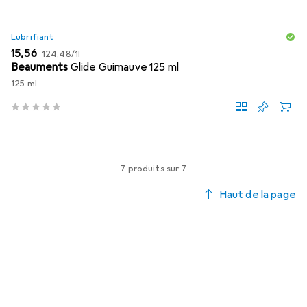
Lubrifiant
EUR
EUR
15,56
124,48
/
1l
Beauments
Glide Guimauve 125 ml
125 ml
7 produits sur 7
Haut de la page