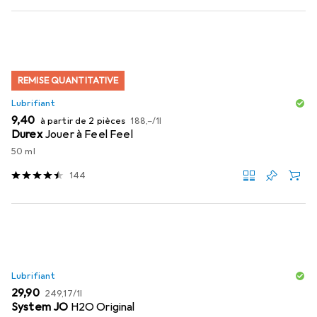
REMISE QUANTITATIVE
Lubrifiant
EUR
EUR
9,40
à partir de 2 pièces
188,–
/
1l
Durex
Jouer à Feel Feel
50 ml
144
Lubrifiant
EUR
EUR
29,90
249,17
/
1l
System JO
H2O Original