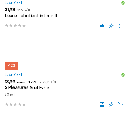
Lubrifiant
EUR
EUR
31,98
31,98
/
1l
Lubrix
Lubrifiant intime 1L
−12%
Lubrifiant
EUR
EUR
EUR
13,99
avant
15,90
279,80
/
1l
S Pleasures
Anal Ease
50 ml