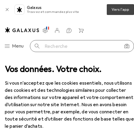
Galaxus
Vers l'app
Trouvez et commandez plus vite
Paramètres
Compte client
Listes de comparaison
Listes d'envies
Panier
Navigation par catégorie
Menu
Recherche
contraception
Vos données. Votre choix.
Préservatifs
EXS Arôme de cola
Accessoires
Si vous n’acceptez que les cookies essentiels, nous utilisons
des cookies et des technologies similaires pour collecter
EUR
EUR
24,04
0,24
/
1pcs
des informations sur votre appareil et votre comportement
EXS
Arôme de cola
100 pcs
d’utilisation sur notre site Internet. Nous en avons besoin
pour vous permettre, par exemple, de vous connecter en
toute sécurité et d’utiliser des fonctions de base telles que
le panier d’achats.