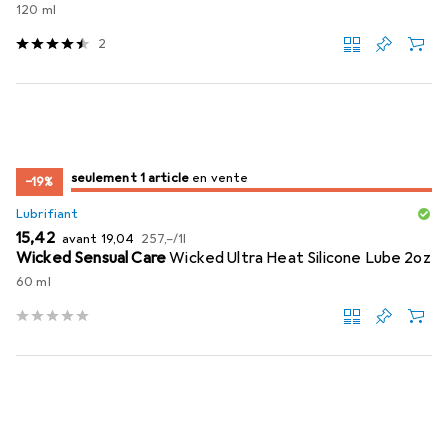
120 ml
2
juste 1 pièce
seulement 1 article
en vente
en vente
−19%
Lubrifiant
EUR
EUR
EUR
15,42
avant
19,04
257,–
/
1l
Wicked Sensual Care
Wicked Ultra Heat Silicone Lube 2oz
60 ml