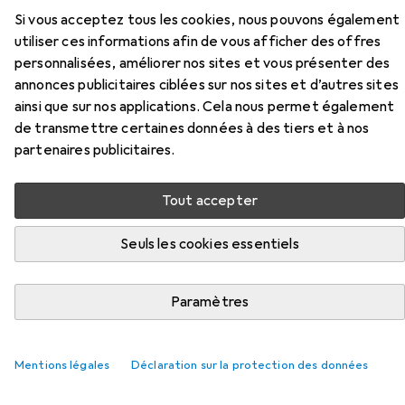
Accessoires pour EXS Arôme de
Si vous acceptez tous les cookies, nous pouvons également
utiliser ces informations afin de vous afficher des offres
cola
personnalisées, améliorer nos sites et vous présenter des
annonces publicitaires ciblées sur nos sites et d’autres sites
Ici, vous trouverez des accessoires compatibles avec le
ainsi que sur nos applications. Cela nous permet également
produit EXS Arôme de cola de la catégorie Lubrifiant.
de transmettre certaines données à des tiers et à nos
partenaires publicitaires.
Pertinence
Liste des produits
Tout accepter
Seuls les cookies essentiels
REMISE QUANTITATIVE
Lubrifiant
Paramètres
EUR
EUR
8,96
à partir de 2 pièces
44,80
/
1l
Durex
Play Massage 2 in 1
200 ml
Mentions légales
Déclaration sur la protection des données
563