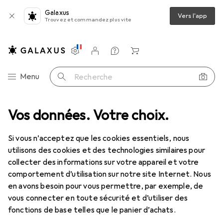
Galaxus
Vers l'app
Trouvez et commandez plus vite
Paramètres
Compte client
Listes de comparaison
Listes d'envies
Panier
Navigation par catégorie
Menu
Recherche
que
Vos données. Votre choix.
Machines de nettoyage
Aspirateur industriel : accessoires
Aspirateur industriel :
Si vous n’acceptez que les cookies essentiels, nous
accessoires
utilisons des cookies et des technologies similaires pour
collecter des informations sur votre appareil et votre
comportement d’utilisation sur notre site Internet. Nous
en avons besoin pour vous permettre, par exemple, de
Produits
Forum
vous connecter en toute sécurité et d’utiliser des
fonctions de base telles que le panier d’achats.