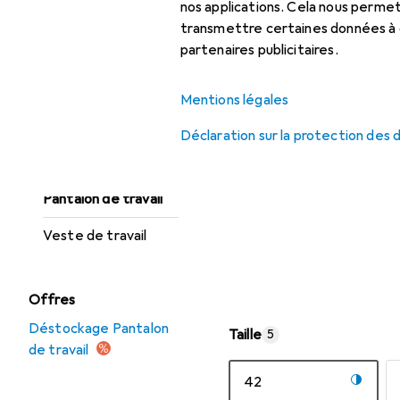
nos applications. Cela nous perm
travail
transmettre certaines données à d
Gants de protection
partenaires publicitaires.
Haut de travail
Mentions légales
Lunettes de
Déclaration sur la protection des
sécurité +
protection visage
Pantalon de travail
Veste de travail
Offres
Déstockage Pantalon
Taille
5
de travail
42