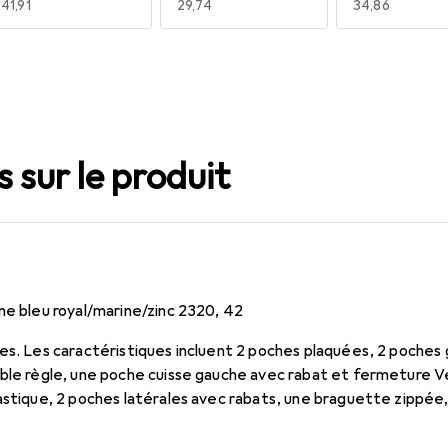
EUR
41,91
EUR
29,74
EUR
34,86
 sur le produit
ne bleu royal/marine/zinc 2320, 42
es. Les caractéristiques incluent 2 poches plaquées, 2 poches
uble règle, une poche cuisse gauche avec rabat et fermeture V
astique, 2 poches latérales avec rabats, une braguette zippée
dés de passepoil coloré.