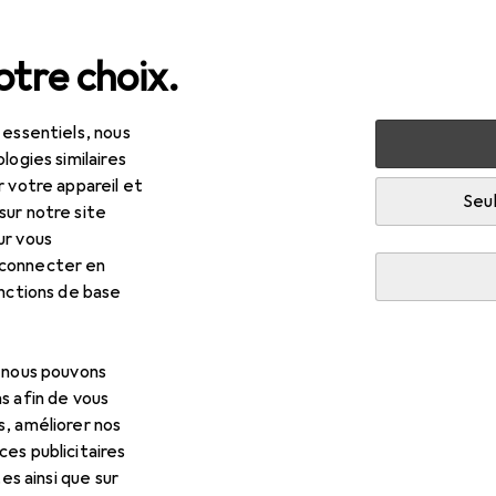
tre choix.
 essentiels, nous
ulture + technique
Sécurité au travail
Vêtements de tra
logies similaires
r votre appareil et
Seul
sur notre site
ur vous
 connecter en
onctions de base
, nous pouvons
s afin de vous
s, améliorer nos
es publicitaires
tes ainsi que sur