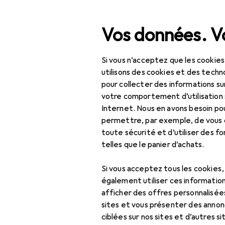
Recherche
Vos données. Vo
Si vous n’acceptez que les cookies
Navigation par catégorie
Tout l'assortiment
Bricolage + jardin
Hortic
Tout l'assortiment
utilisons des cookies et des techno
pour collecter des informations su
Bricolage + jardin
votre comportement d’utilisation 
Internet. Nous en avons besoin po
Horticulture +
permettre, par exemple, de vous
technique
toute sécurité et d’utiliser des f
telles que le panier d’achats.
Sécurité au travail
Vêtements de travail
Si vous acceptez tous les cookies
également utiliser ces information
Casque + charlotte
afficher des offres personnalisée
sites et vous présenter des annonc
Combinaison de
ciblées sur nos sites et d’autres si
protection + bleu de