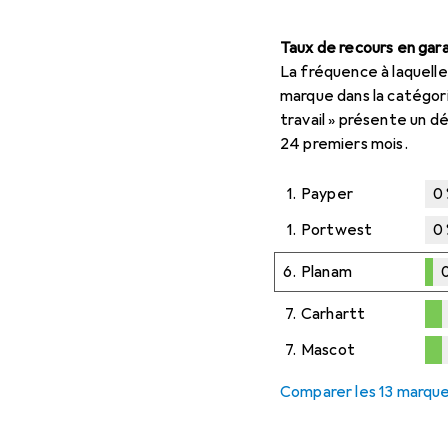
Taux de recours en gara
La fréquence à laquelle
marque dans la catégor
travail » présente un d
24 premiers mois.
1.
Payper
0
1.
Portwest
0
6.
Planam
0
0,1
%
7.
Carhartt
0,2
%
7.
Mascot
0,2
%
Comparer les 13 marqu