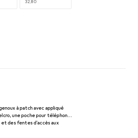
EUR
32,80
 genoux à patch avec appliqué
elcro, une poche pour téléphone
, et des fentes d'accès aux