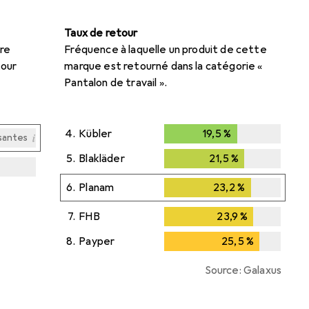
Taux de retour
re
Fréquence à laquelle un produit de cette
tour
marque est retourné dans la catégorie «
Pantalon de travail ».
4.
Kübler
19,5
%
19,5
%
i
santes
5.
Blakläder
21,5
%
21,5
%
i
i
i
santes
santes
santes
6.
Planam
23,2
%
23,2
%
7.
FHB
23,9
%
23,9
%
8.
Payper
25,5
%
25,5
%
Source: Galaxus