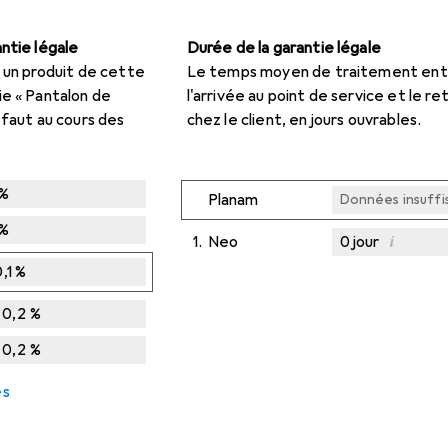
ntie légale
Durée de la garantie légale
 un produit de cette
Le temps moyen de traitement ent
ie « Pantalon de
l'arrivée au point de service et le re
éfaut au cours des
chez le client, en jours ouvrables.
%
Planam
Données insuffi
%
i
1.
Neo
0
jour
Données insuffi
Données insuffi
Données insuffi
,1
%
0,2
%
0,2
%
es