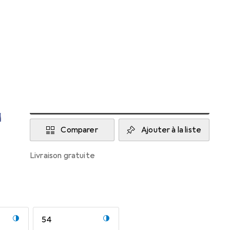
Livré entre sam, 22/8 et sam, 29/8
Plus que 1 pièce en stock chez le fournisseur
M'informer si le produit est disponible plus
tôt
Ajouter au panier
Comparer
Ajouter à la liste
livraison gratuite
54