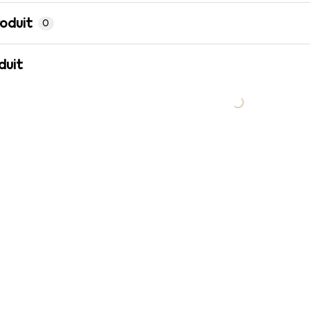
roduit
0
duit