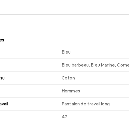
les
Bleu
Bleu barbeau
,
Bleu Marine
,
Corn
ssu
Coton
Hommes
vail
Pantalon de travail long
42