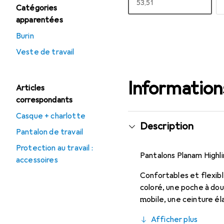
EUR
53,51
Catégories
apparentées
Afficher plus
Burin
Veste de travail
Informations
Articles
correspondants
Casque + charlotte
Description
Pantalon de travail
Protection au travail :
Pantalons Planam Highli
accessoires
Confortables et flexibl
coloré, une poche à do
mobile, une ceinture él
poches avec rabats bor
Afficher plus