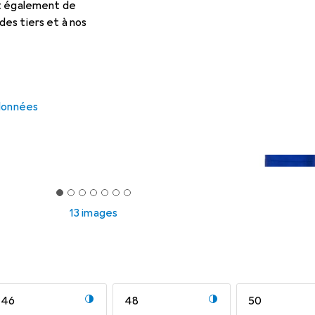
et également de
es tiers et à nos
 données
13 images
46
48
50