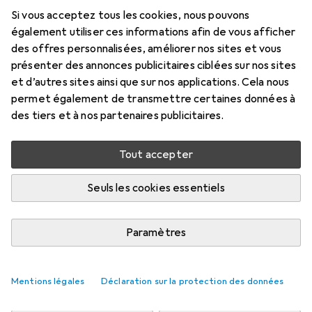
Si vous acceptez tous les cookies, nous pouvons
Prix en EUR TVA incl.
également utiliser ces informations afin de vous afficher
des offres personnalisées, améliorer nos sites et vous
Évaluations
présenter des annonces publicitaires ciblées sur nos sites
et d’autres sites ainsi que sur nos applications. Cela nous
permet également de transmettre certaines données à
des tiers et à nos partenaires publicitaires.
Livré entre lun, 17/8 et mer, 19/8
Plus de 10 pièces en stock chez le fournisseur
Tout accepter
M'informer si le produit est disponible plus tôt
Seuls les cookies essentiels
1 pièce
2 pièces
3 pièces
4 pièces
EUR
12,24
EUR
10,92
EUR
10,31
EUR
9,89
Paramètres
par pièce
par pièce
par pièce
par pièce
−
11
%
−
16
%
−
19
%
Mentions légales
Déclaration sur la protection des données
Ajouter 2 pièces au panier