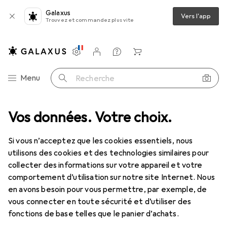
Galaxus
Vers l'app
Trouvez et commandez plus vite
Paramètres
Compte client
Listes de comparaison
Listes d'envies
Panier
Navigation par catégorie
Menu
Recherche
ssage
Vos données. Votre choix.
Clé à douille + douilles
Gedore Réducteur/Augmentateur
Si vous n’acceptez que les cookies essentiels, nous
utilisons des cookies et des technologies similaires pour
11 images
collecter des informations sur votre appareil et votre
comportement d’utilisation sur notre site Internet. Nous
REMISE QUANTITATIVE
en avons besoin pour vous permettre, par exemple, de
vous connecter en toute sécurité et d’utiliser des
EUR
10,92
économisez
EUR
2,64
fonctions de base telles que le panier d’achats.
Gedore
Réducteur/Augmentateur