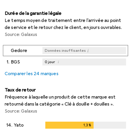
Durée de la garantie légale
Le temps moyen de traitement entre l'arrivée au point
de service et le retour chez le client, en jours ouvrables.
Source: Galaxus
i
Gedore
Données insuffisantes
1.
BGS
i
0
jour
i
i
i
Données insuffisantes
Données insuffisantes
Données insuffisantes
Comparer les 24 marques
Taux de retour
Fréquence à laquelle un produit de cette marque est
retourné dans la catégorie « Clé à douille + douilles ».
Source: Galaxus
14.
Yato
1,3
%
1,3
%