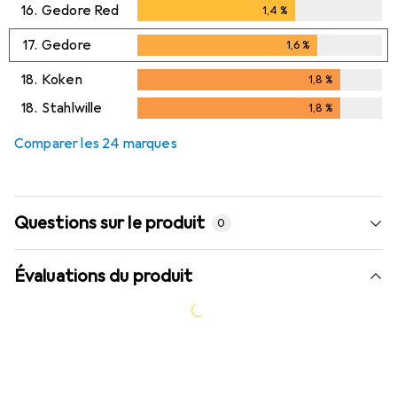
16.
Gedore Red
1,4
%
1,4
%
17.
Gedore
1,6
%
1,6
%
18.
Koken
1,8
%
1,8
%
18.
Stahlwille
1,8
%
1,8
%
Comparer les 24 marques
Questions sur le produit
0
Évaluations du produit