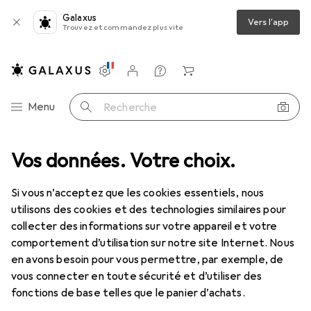
Galaxus
Vers l'app
Trouvez et commandez plus vite
Paramètres
Compte client
Listes de comparaison
Listes d'envies
Panier
Navigation par catégorie
Menu
Recherche
vissage
Vos données. Votre choix.
Clé à molette
Gedore Jeu de clés polygonales doubles
Si vous n’acceptez que les cookies essentiels, nous
utilisons des cookies et des technologies similaires pour
4 images
collecter des informations sur votre appareil et votre
comportement d’utilisation sur notre site Internet. Nous
EUR
144,17
en avons besoin pour vous permettre, par exemple, de
Gedore
Jeu de clés polygonales
vous connecter en toute sécurité et d’utiliser des
doubles
fonctions de base telles que le panier d’achats.