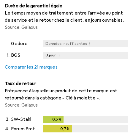
Durée de la garantie légale
Le temps moyen de traitement entre l'arrivée au point
de service et le retour chez le client, en jours ouvrables.
Source: Galaxus
i
Gedore
Données insuffisantes
1.
BGS
i
0
jour
i
i
i
Données insuffisantes
Données insuffisantes
Données insuffisantes
Comparer les 21 marques
Taux de retour
Fréquence à laquelle un produit de cette marque est
retourné dans la catégorie « Clé à molette ».
Source: Galaxus
3.
SW-Stahl
0,5
%
0,5
%
4.
Forum Professional Solutions
0,7
%
0,7
%