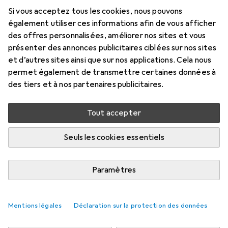
10 mm, 11 mm, 12 mm, 13 mm, 14 mm, 15 mm, 16 mm, 17 mm,
Si vous acceptez tous les cookies, nous pouvons
18 mm, 19 mm, 20 mm, 21 mm, 22 mm, 23 mm, 24 mm, 25
également utiliser ces informations afin de vous afficher
mm, 26 mm, 27 mm, 28 mm, 29 mm, 30 mm, 31 mm, 32 mm,
des offres personnalisées, améliorer nos sites et vous
6 mm, 7 mm, 8 mm, 9 mm
présenter des annonces publicitaires ciblées sur nos sites
Prix en EUR TVA incl.
et d’autres sites ainsi que sur nos applications. Cela nous
permet également de transmettre certaines données à
Évaluations
des tiers et à nos partenaires publicitaires.
Tout accepter
Livré entre mer, 19/8 et ven, 21/8
Seuls les cookies essentiels
Plus de 10 pièces en stock chez le fournisseur
M'informer si le produit est disponible plus tôt
Paramètres
Ajouter au panier
Mentions légales
Déclaration sur la protection des données
Comparer
Ajouter à la liste