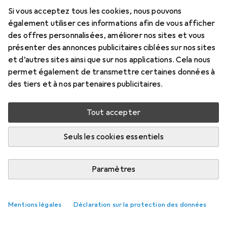
Prix en EUR TVA incl.
Si vous acceptez tous les cookies, nous pouvons
également utiliser ces informations afin de vous afficher
Évaluations
des offres personnalisées, améliorer nos sites et vous
présenter des annonces publicitaires ciblées sur nos sites
et d’autres sites ainsi que sur nos applications. Cela nous
permet également de transmettre certaines données à
Livré entre mar, 18/8 et jeu, 20/8
des tiers et à nos partenaires publicitaires.
Plus de 10 pièces en stock chez le fournisseur
M'informer si le produit est disponible plus tôt
Tout accepter
Seuls les cookies essentiels
Ajouter au panier
Paramètres
Comparer
Ajouter à la liste
i
Livraison gratuite à partir de 39,–
Mentions légales
Déclaration sur la protection des données