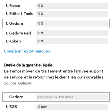
1.
Bahco
0
%
1.
Brilliant Tools
0
%
1.
Gedore
0
%
1.
Gedore Red
0
%
1.
Koken
0
%
Comparer les 24 marques
Durée de la garantie légale
Le temps moyen de traitement entre l'arrivée au point
de service et le retour chez le client, en jours ouvrables.
Source: Galaxus
i
Gedore
Données insuffisantes
1.
BGS
i
0
jour
i
i
i
Données insuffisantes
Données insuffisantes
Données insuffisantes