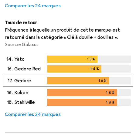
Comparer les 24 marques
Taux de retour
Fréquence à laquelle un produit de cette marque est
retourné dans la catégorie « Clé à douille + douilles ».
Source: Galaxus
14.
Yato
1,3
%
1,3
%
16.
Gedore Red
1,4
%
1,4
%
17.
Gedore
1,6
%
1,6
%
18.
Koken
1,8
%
1,8
%
18.
Stahlwille
1,8
%
1,8
%
Comparer les 24 marques