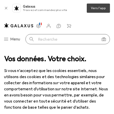
Galaxus
Vers l'app
Trouvez et commandez plus vite
Paramètres
Compte client
Listes de comparaison
Listes d'envies
Panier
Navigation par catégorie
Menu
Recherche
Vos données. Votre choix.
Outils de vissage
Clé à douille + douilles
Gedore Cross-grip
Si vous n’acceptez que les cookies essentiels, nous
utilisons des cookies et des technologies similaires pour
5 images
collecter des informations sur votre appareil et votre
comportement d’utilisation sur notre site Internet. Nous
EUR
19,99
en avons besoin pour vous permettre, par exemple, de
Gedore
Cross-grip
vous connecter en toute sécurité et d’utiliser des
12,5 mm
fonctions de base telles que le panier d’achats.