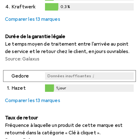
0,2
%
4.
Kraftwerk
0,3
%
0,3
%
Comparer les 13 marques
Durée de la garantie légale
Le temps moyen de traitement entre l'arrivée au point
de service et le retour chez le client, en jours ouvrables.
Source: Galaxus
i
Gedore
Données insuffisantes
1.
Hazet
1
jour
i
i
i
Données insuffisantes
Données insuffisantes
Données insuffisantes
1
jour
Comparer les 13 marques
Taux de retour
Fréquence à laquelle un produit de cette marque est
retourné dans la catégorie « Clé à cliquet ».