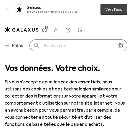
Galaxus
Vers l'app
Trouvez et commandez plus vite
Paramètres
Compte client
Listes de comparaison
Listes d'envies
Panier
Navigation par catégorie
Menu
Recherche
/4 pouce, entraînement 20 mm, angle de reprise 7,2°, longueur 510 mm
Vos données. Votre choix.
Si vous n’acceptez que les cookies essentiels, nous
utilisons des cookies et des technologies similaires pour
13 images
collecter des informations sur votre appareil et votre
comportement d’utilisation sur notre site Internet. Nous
−6%
en avons besoin pour vous permettre, par exemple, de
vous connecter en toute sécurité et d’utiliser des
EUR
111,89
avant
EUR
118,99
fonctions de base telles que le panier d’achats.
Gedore
Cliquet réversible, pour 3/4