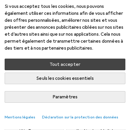
pouce, entraînement 20 mm, angle de
Si vous acceptez tous les cookies, nous pouvons
reprise 7,2°, longueur 510 mm
également utiliser ces informations afin de vous afficher
des offres personnalisées, améliorer nos sites et vous
3/4"
présenter des annonces publicitaires ciblées sur nos sites
Prix en EUR TVA incl.
et d’autres sites ainsi que sur nos applications. Cela nous
permet également de transmettre certaines données à
des tiers et à nos partenaires publicitaires.
Marque
Évaluations
Plus de produits Gedore
1
Tout accepter
Livré entre mer, 19/8 et ven, 21/8
Seuls les cookies essentiels
Plus de 10 pièces en stock chez le fournisseur
M'informer si le produit est disponible plus tôt
Paramètres
Ajouter au panier
Mentions légales
Déclaration sur la protection des données