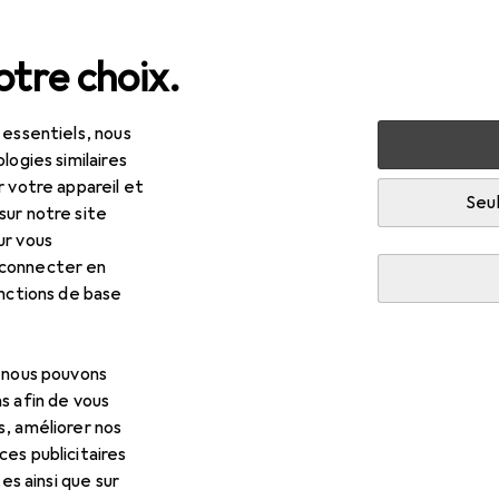
tre choix.
 essentiels, nous
olage + jardin
Machines + ateliers
Outils
Outils de vis
logies similaires
r votre appareil et
Seul
sur notre site
ur vous
 connecter en
onctions de base
, nous pouvons
s afin de vous
s, améliorer nos
es publicitaires
tes ainsi que sur