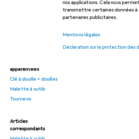
Clé à molette
nos applications. Cela nous perm
transmettre certaines données à d
Clé à six pans
partenaires publicitaires.
Clé dynamométrique
Mentions légales
Tournevis
Déclaration sur la protection des
Catégories
apparentées
Clé à douille + douilles
Malette à outils
Tournevis
Articles
correspondants
Malette à outils