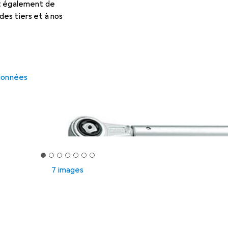
et également de
es tiers et à nos
 données
7 images