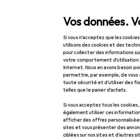
Recherche
Vos données. Vo
Si vous n’acceptez que les cookies
Navigation par catégorie
Tout l'assortiment
Bric
Tout l'assortiment
utilisons des cookies et des techno
pour collecter des informations su
Bricolage + jardin
votre comportement d’utilisation 
Internet. Nous en avons besoin po
Machines + ateliers
permettre, par exemple, de vous
toute sécurité et d’utiliser des f
Outils
telles que le panier d’achats.
Outils de vissage
Si vous acceptez tous les cookies
Clé à cliquet
également utiliser ces information
afficher des offres personnalisée
Clé à douille +
sites et vous présenter des annonc
douilles
ciblées sur nos sites et d’autres si