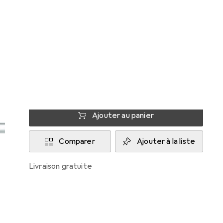
Gedore
Livré entre mer, 19/8 et ven, 21/8
Plus de 10 pièces en stock chez le fournisseur
M'informer si le produit est disponible plus
tôt
Ajouter au panier
Comparer
Ajouter à la liste
livraison gratuite