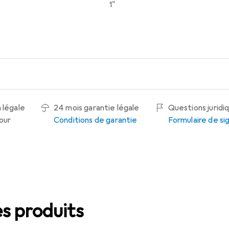
1"
 légale
24 mois garantie légale
Questions juridi
tour
Conditions de garantie
Formulaire de s
s produits