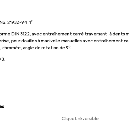
 No. 2193Z-94, 1"
norme DIN 3122, avec entraînement carré traversant, à dents
rise, pour douilles à manivelle manuelles avec entraînement car
e, chromée, angle de rotation de 9°.
V3.
les
Cliquet réversible