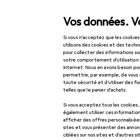
Recherche
Vos données. Vo
Si vous n’acceptez que les cookies
Navigation par catégorie
Tout l'assortiment
Bricolage +
Tout l'assortiment
utilisons des cookies et des techno
pour collecter des informations su
Bricolage + jardin
votre comportement d’utilisation 
Internet. Nous en avons besoin po
Machines + ateliers
permettre, par exemple, de vous
toute sécurité et d’utiliser des f
Outils
telles que le panier d’achats.
Outils de vissage
Si vous acceptez tous les cookies
Clé à cliquet
également utiliser ces information
afficher des offres personnalisée
Clé à douille +
sites et vous présenter des annonc
douilles
ciblées sur nos sites et d’autres si