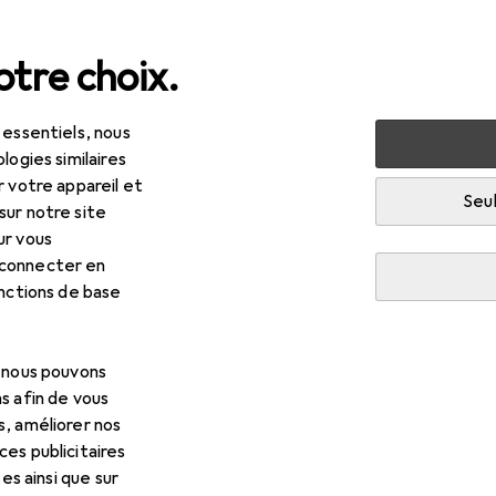
tre choix.
 essentiels, nous
 jardin
Machines + ateliers
Outils
Outils de vissage
logies similaires
r votre appareil et
Seul
sur notre site
ur vous
 connecter en
onctions de base
, nous pouvons
s afin de vous
s, améliorer nos
es publicitaires
tes ainsi que sur