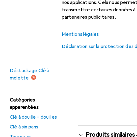
Clé à molette
nos applications. Cela nous perm
transmettre certaines données à d
Clé à six pans
partenaires publicitaires.
Clé dynamométrique
Mentions légales
Tournevis
Déclaration sur la protection des
Offres
Déstockage Clé à
molette
Catégories
apparentées
Clé à douille + douilles
Clé à six pans
Produits similaires
Tournevis