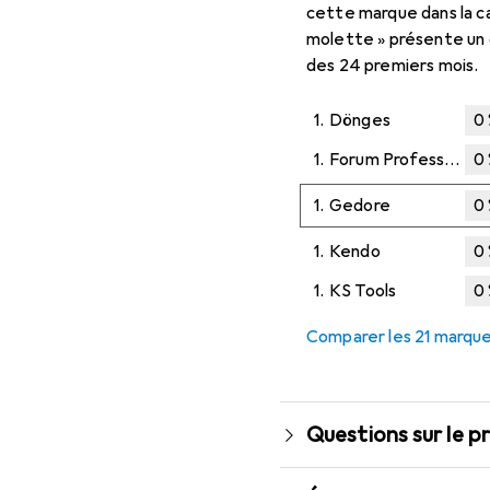
cette marque dans la ca
molette » présente un 
des 24 premiers mois.
1.
Dönges
0
1.
Forum Professional Solutions
0
1.
Gedore
0
1.
Kendo
0
1.
KS Tools
0
Comparer les 21 marqu
Questions sur le p