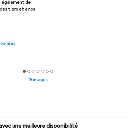
et également de
es tiers et à nos
 données
15 images
 avec une meilleure disponibilité