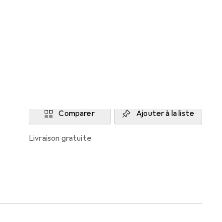
Livré entre mer, 19/8 et ven, 21/8
9 pièces en stock chez le fournisseur
M'informer si le produit est disponible plus
tôt
Ajouter au panier
Comparer
Ajouter à la liste
livraison gratuite