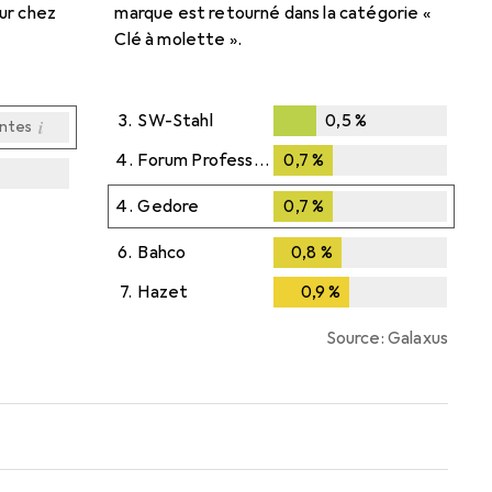
our chez
marque est retourné dans la catégorie «
Clé à molette ».
3.
SW-Stahl
0,5
%
i
antes
0,5
%
4.
Forum Professional Solutions
0,7
%
0,7
%
i
i
i
antes
antes
antes
4.
Gedore
0,7
%
0,7
%
6.
Bahco
0,8
%
0,8
%
7.
Hazet
0,9
%
0,9
%
Source: Galaxus