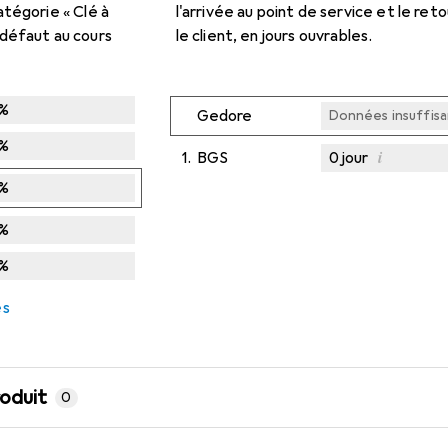
tégorie « Clé à
l'arrivée au point de service et le ret
défaut au cours
le client, en jours ouvrables.
%
Gedore
Données insuffis
%
i
1.
BGS
0
jour
Données insuffis
Données insuffis
Données insuffis
%
%
%
es
roduit
0