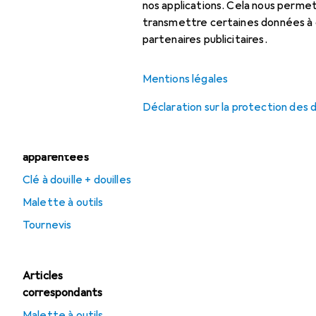
Clé à molette
nos applications. Cela nous perm
transmettre certaines données à d
Clé à six pans
partenaires publicitaires.
Clé dynamométrique
Mentions légales
Tournevis
Déclaration sur la protection des
Catégories
apparentées
Clé à douille + douilles
Malette à outils
Tournevis
Articles
correspondants
Malette à outils