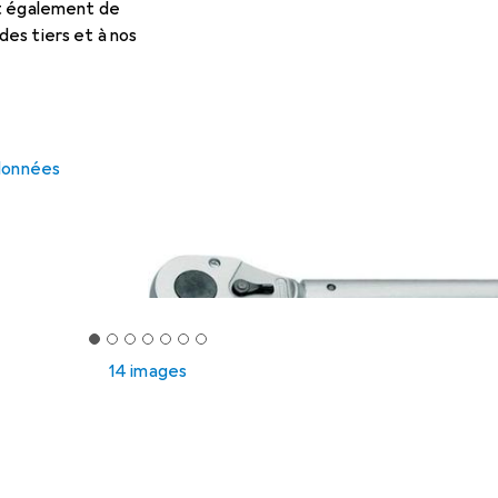
et également de
es tiers et à nos
 données
14 images