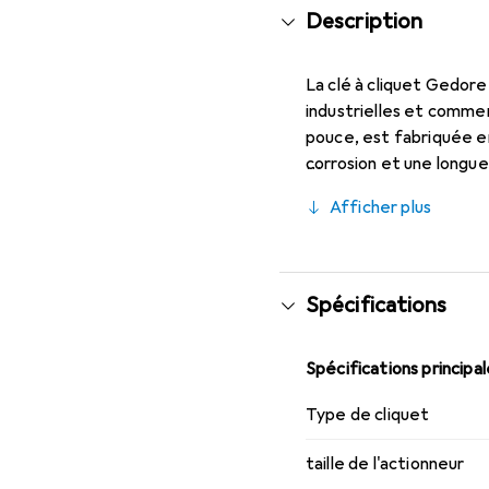
Description
La clé à cliquet Gedore
industrielles et comme
pouce, est fabriquée e
corrosion et une longue
fabrication précise et
Afficher plus
en position neutre pour
l'utilisation. Le mécan
dans des espaces restr
manuelles et des acces
Spécifications
utilisant un verrouilla
applications. La const
Spécifications principa
applications lourdes, où
apparence professionne
Type de cliquet
d'outils Gedore, ce mo
une ergonomie et une p
taille de l'actionneur
maintenance industriell