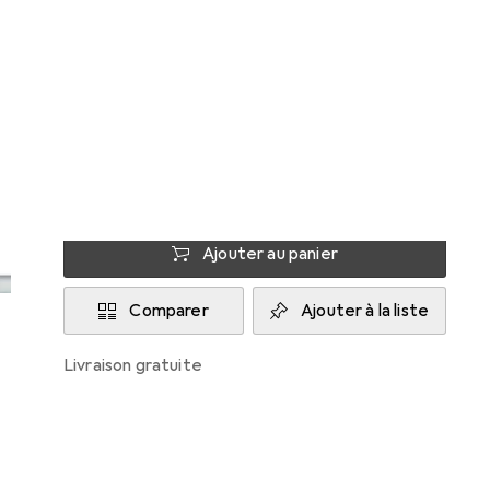
Gedore
Livré entre mer, 19/8 et ven, 21/8
Plus de 10 pièces en stock chez le fournisseur
M'informer si le produit est disponible plus
tôt
Ajouter au panier
Comparer
Ajouter à la liste
livraison gratuite