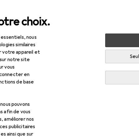
tre choix.
 essentiels, nous
olage + jardin
Machines + ateliers
Outils
Outils de vis
logies similaires
r votre appareil et
Seul
sur notre site
ur vous
 connecter en
onctions de base
, nous pouvons
s afin de vous
s, améliorer nos
es publicitaires
tes ainsi que sur