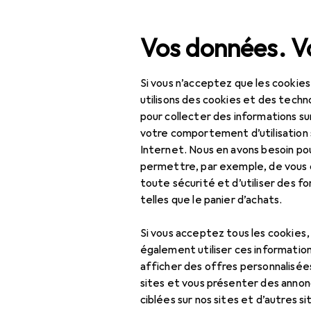
Recherche
Vos données. Vo
Si vous n’acceptez que les cookies
Navigation par catégorie
Tout l'assortiment
Bric
Tout l'assortiment
utilisons des cookies et des techno
pour collecter des informations su
Bricolage + jardin
votre comportement d’utilisation 
Internet. Nous en avons besoin po
Machines + ateliers
permettre, par exemple, de vous
toute sécurité et d’utiliser des f
Outils
telles que le panier d’achats.
Outils de vissage
Si vous acceptez tous les cookies
Clé à cliquet
également utiliser ces information
afficher des offres personnalisée
Clé à douille +
sites et vous présenter des annonc
douilles
ciblées sur nos sites et d’autres si