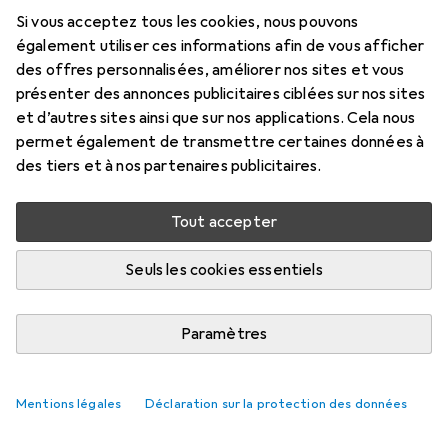
Si vous acceptez tous les cookies, nous pouvons
Prix en EUR TVA incl.
également utiliser ces informations afin de vous afficher
des offres personnalisées, améliorer nos sites et vous
Évaluations
présenter des annonces publicitaires ciblées sur nos sites
1
et d’autres sites ainsi que sur nos applications. Cela nous
permet également de transmettre certaines données à
des tiers et à nos partenaires publicitaires.
Livré entre mar, 18/8 et jeu, 20/8
Plus de 10 pièces en stock chez le fournisseur
Tout accepter
M'informer si le produit est disponible plus tôt
Seuls les cookies essentiels
1 pièce
2 pièces
3 pièces
4 pièces
EUR
11,96
EUR
10,70
EUR
10,12
EUR
9,49
Paramètres
par pièce
par pièce
par pièce
par pièce
−
11
%
−
15
%
−
21
%
Mentions légales
Déclaration sur la protection des données
Ajouter 2 pièces au panier