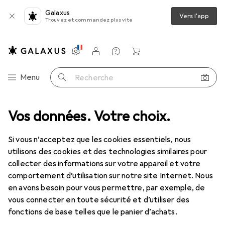
Galaxus
Vers l'app
Trouvez et commandez plus vite
Paramètres
Compte client
Listes de comparaison
Listes d'envies
Panier
Navigation par catégorie
Menu
Recherche
age
Vos données. Votre choix.
Clé à douille + douilles
Gedore 2090-2 Rallonge 1/4" 55 mm
Si vous n’acceptez que les cookies essentiels, nous
utilisons des cookies et des technologies similaires pour
9 images
collecter des informations sur votre appareil et votre
comportement d’utilisation sur notre site Internet. Nous
REMISE QUANTITATIVE
en avons besoin pour vous permettre, par exemple, de
vous connecter en toute sécurité et d’utiliser des
EUR
10,70
économisez
EUR
2,52
fonctions de base telles que le panier d’achats.
Gedore
2090-2 Rallonge 1/4" 55 mm