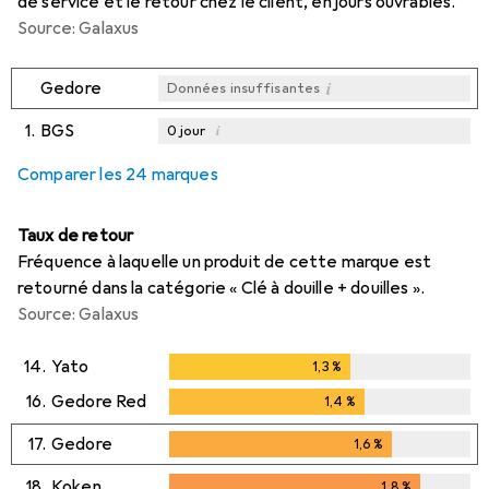
de service et le retour chez le client, en jours ouvrables.
Source: Galaxus
i
Gedore
Données insuffisantes
1.
BGS
i
0
jour
i
i
i
Données insuffisantes
Données insuffisantes
Données insuffisantes
Comparer les 24 marques
Taux de retour
Fréquence à laquelle un produit de cette marque est
retourné dans la catégorie « Clé à douille + douilles ».
Source: Galaxus
14.
Yato
1,3
%
1,3
%
16.
Gedore Red
1,4
%
1,4
%
17.
Gedore
1,6
%
1,6
%
18.
Koken
1,8
%
1,8
%