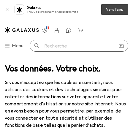
Galaxus
Vers l'app
Trouvez et commandez plus vite
Paramètres
Compte client
Listes de comparaison
Listes d'envies
Panier
Navigation par catégorie
Menu
Recherche
e
Vos données. Votre choix.
Clé à douille + douilles
Gedore 1990-10 Rallonge 1/2" 250 mm
Si vous n’acceptez que les cookies essentiels, nous
utilisons des cookies et des technologies similaires pour
13 images
collecter des informations sur votre appareil et votre
comportement d’utilisation sur notre site Internet. Nous
−16%
en avons besoin pour vous permettre, par exemple, de
vous connecter en toute sécurité et d’utiliser des
EUR
18,35
avant
EUR
21,86
fonctions de base telles que le panier d’achats.
Gedore
1990-10 Rallonge 1/2" 250 mm