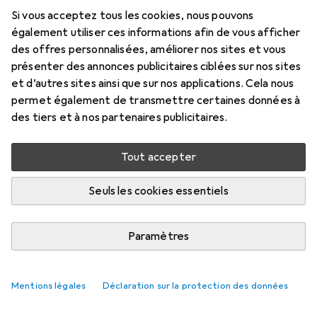
Si vous acceptez tous les cookies, nous pouvons
Prix en EUR TVA incl.
également utiliser ces informations afin de vous afficher
des offres personnalisées, améliorer nos sites et vous
Évaluations
présenter des annonces publicitaires ciblées sur nos sites
5
et d’autres sites ainsi que sur nos applications. Cela nous
permet également de transmettre certaines données à
des tiers et à nos partenaires publicitaires.
Livré entre mer, 19/8 et ven, 21/8
5 pièces en stock chez le fournisseur
Tout accepter
M'informer si le produit est disponible plus tôt
Seuls les cookies essentiels
Ajouter au panier
Paramètres
Comparer
Ajouter à la liste
Mentions légales
Déclaration sur la protection des données
i
Livraison gratuite à partir de 39,–