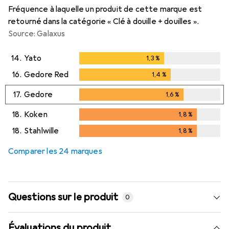
Fréquence à laquelle un produit de cette marque est
retourné dans la catégorie « Clé à douille + douilles ».
Source: Galaxus
14.
Yato
1,3
%
1,3
%
16.
Gedore Red
1,4
%
1,4
%
17.
Gedore
1,6
%
1,6
%
18.
Koken
1,8
%
1,8
%
18.
Stahlwille
1,8
%
1,8
%
Comparer les 24 marques
Questions sur le produit
0
Évaluations du produit