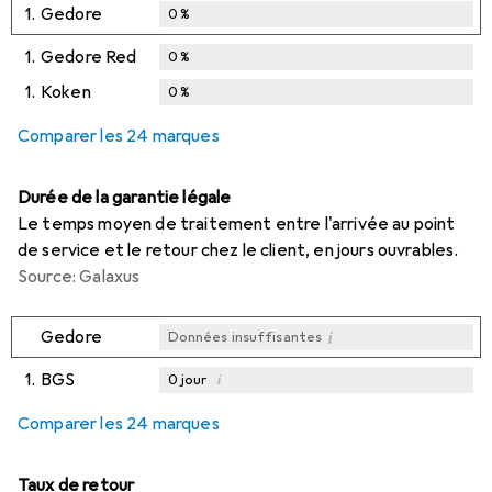
1.
Gedore
0
%
1.
Gedore Red
0
%
1.
Koken
0
%
Comparer les 24 marques
Durée de la garantie légale
Le temps moyen de traitement entre l'arrivée au point
de service et le retour chez le client, en jours ouvrables.
Source: Galaxus
i
Gedore
Données insuffisantes
1.
BGS
i
0
jour
i
i
i
Données insuffisantes
Données insuffisantes
Données insuffisantes
Comparer les 24 marques
Taux de retour